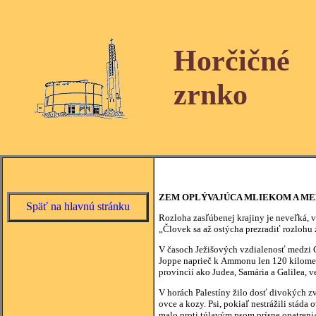
Horčičné
zrnko
ZEM OPLÝVAJÚCA MLIEKOM A M
Späť na hlavnú stránku
Rozloha zasľúbenej krajiny je neveľká,
„Človek sa až ostýcha prezradiť rozlohu
V časoch Ježišových vzdialenosť medzi 
Joppe naprieč k Ammonu len 120 kilometro
provincií ako Judea, Samária a Galilea, v
V horách Palestíny žilo dosť divokých zvi
ovce a kozy. Psi, pokiaľ nestrážili stáda
malo proti túlavým psom prísne opatreni