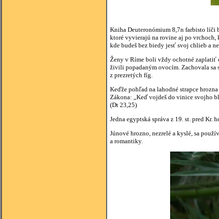
Kniha Deuteronómium 8,7n farbisto líči b
ktoré vyvierajú na rovine aj po vrchoch, 
kde budeš bez biedy jesť svoj chlieb a ne
Ženy v Ríme boli vždy ochotné zaplatiť o 
živili popadaným ovocím. Zachovala sa sp
z prezretých fíg.
Keďže pohľad na lahodné strapce hrozna 
Zákona: „Keď vojdeš do vinice svojho blí
(Dt 23,25)
Jedna egyptská správa z 19. st. pred Kr. h
Júnové hrozno, nezrelé a kyslé, sa použí
a romantiky.