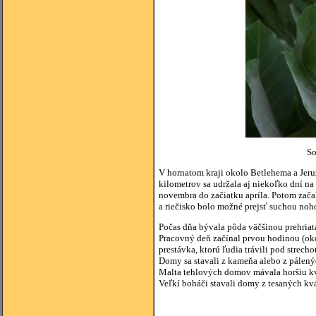
So
V hornatom kraji okolo Betlehema a Jeru
kilometrov sa udržala aj niekoľko dní n
novembra do začiatku apríla. Potom zača
a riečisko bolo možné prejsť suchou noho
Počas dňa bývala pôda väčšinou prehriata
Pracovný deň začínal prvou hodinou (okol
prestávka, ktorú ľudia trávili pod strech
Domy sa stavali z kameňa alebo z pálenýc
Malta tehlových domov mávala horšiu kv
Veľkí boháči stavali domy z tesaných kvád