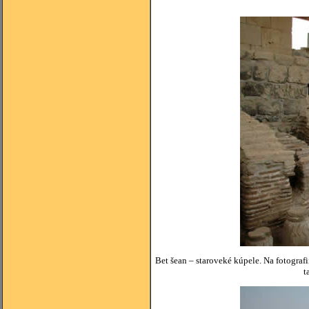
Bet šean – staroveké kúpele. Na fotograf
t