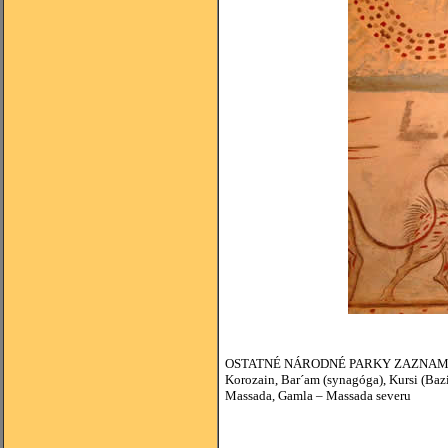
OSTATNÉ NÁRODNÉ PARKY ZAZNAMENANÉ 
Korozain, Bar´am (synagóga), Kursi (Baz
Massada, Gamla – Massada severu