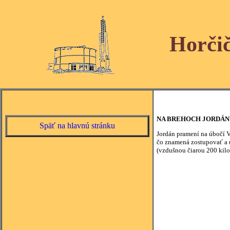
Horči
NA BREHOCH JORDÁN
Späť na hlavnú stránku
Jordán pramení na úbočí V
čo znamená zostupovať a u
(vzdušnou čiarou 200 kil