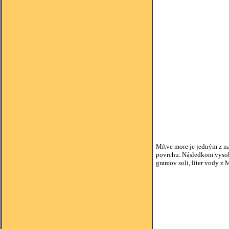
Mŕtve more je jedným z na
povrchu. Následkom vysoký
gramov soli, liter vody z 