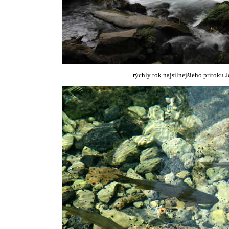
rýchly tok najsilnejšieho prítoku 