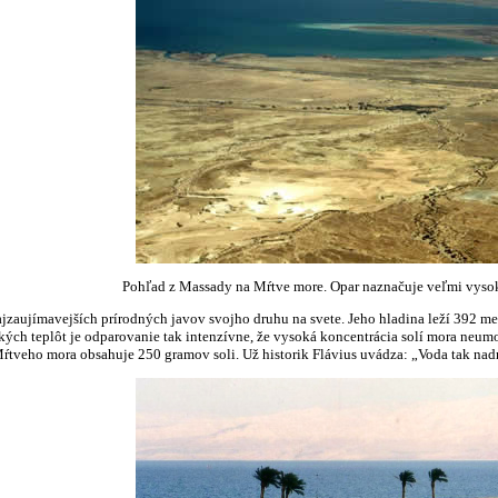
Pohľad z Massady na Mŕtve more. Opar naznačuje veľmi vysoké
jzaujímavejších prírodných javov svojho druhu na svete. Jeho hladina leží 392 m
ch teplôt je odparovanie tak intenzívne, že vysoká koncentrácia solí mora neum
Mŕtveho mora obsahuje 250 gramov soli. Už historik Flávius uvádza: „Voda tak nadnáš