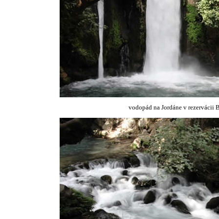
vodopád na Jordáne v rezervácii 