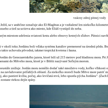
vzácny zdroj pitnej vody
 Ježiš, sa v arabčine označuje ako El-Maghtas a je vzdialené len niekoľko kilometr
ueho a tiež sa uctieva ako miesto, kde Eliáš vystúpil do neba.
aným miestom udelenia sviatosti krstu alebo obnovy krstných sľubov. Pútnici navšt
ti v okolí toku Jordánu boli vďaka systému kanálov premenené na úrodnú pôdu. Bo
sa takto uchovala pôvodná, takmer tropická kvetena i fauna.
Jordán do Genezaretského jazera, ktoré leží už 215 metrov pod hladinou mora. Pri 
menami do Mŕtveho mora, ktoré je v Biblii nazývané Soľným morom.
neustále znižuje. Jordán moru nemôže dodať také množstvo vody, koľko vlhkosti 
 na zavlažovanie priľahlých oblastí. Za niekoľko storočí bude Mŕtve more patriť m
, ako pastieri kvília, počuj, ako levíčatá revú, lebo spustla pýcha Jordánu“. (Zach
zostane riekou dejín spásy.