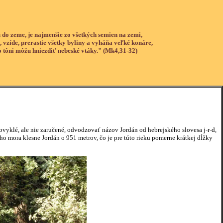
 do zeme, je najmenšie zo všetkých semien na zemi,
, vzíde, prerastie všetky byliny a vyháňa veľké konáre,
o tôni môžu hniezdiť nebeské vtáky." (Mk4,31-32)
yklé, ale nie zaručené, odvodzovať názov Jordán od hebrejského slovesa j-r-d,
 mora klesne Jordán o 951 metrov, čo je pre túto rieku pomerne krátkej dĺžky