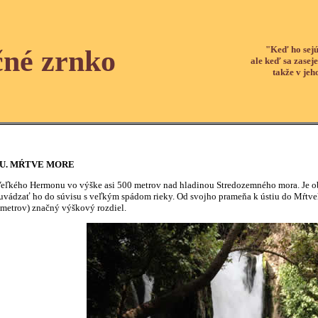
"Keď ho sejú
čné zrnko
ale keď sa zaseje
takže v jeh
U. MŔTVE MORE
eľkého Hermonu vo výške asi 500 metrov nad hladinou Stredozemného mora. Je obv
vádzať ho do súvisu s veľkým spádom rieky. Od svojho prameňa k ústiu do Mŕtveho
ometrov) značný výškový rozdiel.