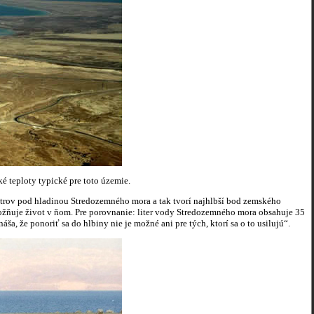
 teploty typické pre toto územie.
etrov pod hladinou Stredozemného mora a tak tvorí najhlbší bod zemského
ožňuje život v ňom. Pre porovnanie: liter vody Stredozemného mora obsahuje 35
a, že ponoriť sa do hlbiny nie je možné ani pre tých, ktorí sa o to usilujú“.