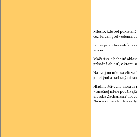
Miesto, kde bol pokrstený
cez Jordán pod vedením Joz
I dnes je Jordán vyhľadáv
jazera.
Močaristé a bahnité oblas
prírodná oblasť, v ktorej 
Na svojom toku sa vlieva 
plochými a barinatými ra
Hladina Mŕtveho mora sa 
v značnej miere používajú
proroka Zachariáša? „Počuj
Napriek tomu Jordán vždy 