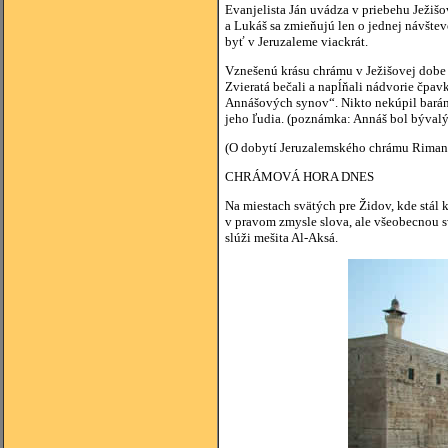
Evanjelista Ján uvádza v priebehu Ježiš
a Lukáš sa zmieňujú len o jednej návštev
byť v Jeruzaleme viackrát.
Vznešenú krásu chrámu v Ježišovej dobe k
Zvieratá bečali a napĺňali nádvorie čpa
Annášových synov“. Nikto nekúpil baránk
jeho ľudia. (poznámka: Annáš bol býval
(O dobytí Jeruzalemského chrámu Rimanmi
CHRÁMOVÁ HORA DNES
Na miestach svätých pre Židov, kde stál 
v pravom zmysle slova, ale všeobecnou 
slúži mešita Al-Aksá.