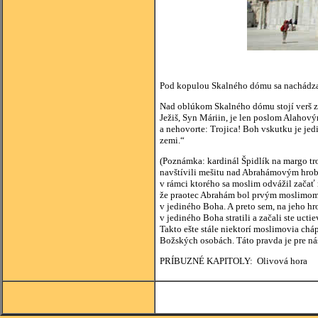
Pod kopulou Skalného dómu sa nachádza s
Nad oblúkom Skalného dómu stojí verš z 
Ježiš, Syn Máriin, je len poslom Alahov
a nehovorte: Trojica! Boh vskutku je jed
zemi.“
(Poznámka: kardinál Špidlík na margo t
navštívili mešitu nad Abrahámovým hrobo
v rámci ktorého sa moslim odvážil zača
že praotec Abrahám bol prvým moslimom.“
v jediného Boha. A preto sem, na jeho hr
v jediného Boha stratili a začali ste uc
Takto ešte stále niektorí moslimovia cháp
Božských osobách. Táto pravda je pre ná
PRÍBUZNÉ KAPITOLY: Olivová hora