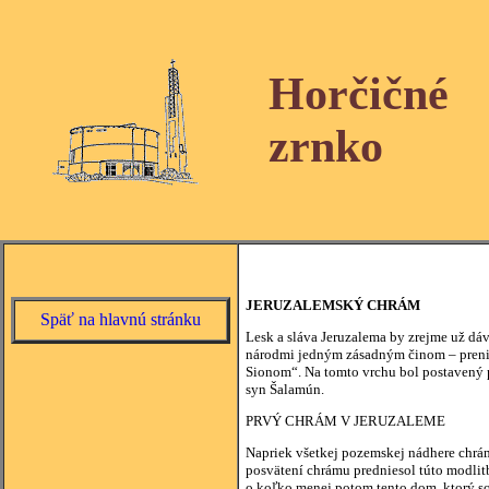
Horčičné
zrnko
JERUZALEMSKÝ CHRÁM
Späť na hlavnú stránku
Lesk a sláva Jeruzalema by zrejme už dá
národmi jedným zásadným činom – prenies
Sionom“. Na tomto vrchu bol postavený pr
syn Šalamún.
PRVÝ CHRÁM V JERUZALEME
Napriek všetkej pozemskej nádhere chrám
posvätení chrámu predniesol túto modlit
o koľko menej potom tento dom, ktorý so