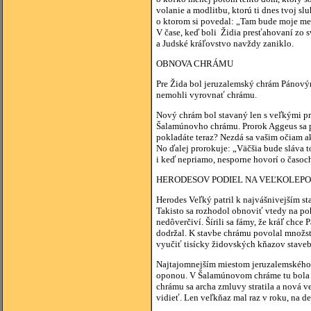
volanie a modlitbu, ktorú ti dnes tvoj s
o ktorom si povedal: „Tam bude moje men
V čase, keď boli Židia presťahovaní zo s
a Judské kráľovstvo navždy zaniklo.
OBNOVA CHRÁMU
Pre Žida bol jeruzalemský chrám Pánovým 
nemohli vyrovnať chrámu.
Nový chrám bol stavaný len s veľkými pr
Šalamúnovho chrámu. Prorok Aggeus sa pýt
pokladáte teraz? Nezdá sa vašim očiam a
No ďalej prorokuje: „Väčšia bude sláva 
i keď nepriamo, nesporne hovorí o časo
HERODESOV PODIEL NA VEĽKOLEP
Herodes Veľký patril k najvášnivejším s
Takisto sa rozhodol obnoviť vtedy na po
nedôverčiví. Šírili sa fámy, že kráľ chce
dodržal. K stavbe chrámu povolal množst
vyučiť tisícky židovských kňazov stave
Najtajomnejším miestom jeruzalemského 
oponou. V Šalamúnovom chráme tu bola u
chrámu sa archa zmluvy stratila a nová v
vidieť. Len veľkňaz mal raz v roku, na 