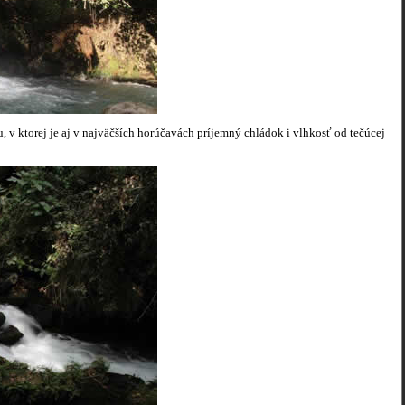
 v ktorej je aj v najväčších horúčavách príjemný chládok i vlhkosť od tečúcej