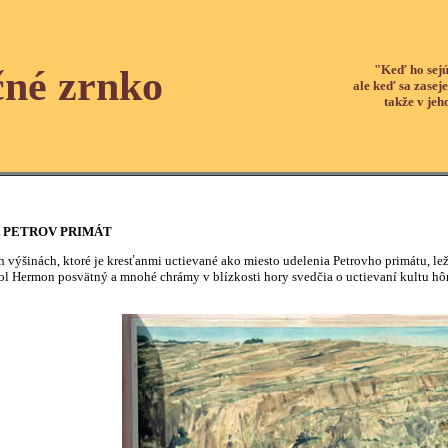
"Keď ho sejú
čné zrnko
ale keď sa zaseje
takže v jeh
A PETROV PRIMÁT
 výšinách, ktoré je kresťanmi uctievané ako miesto udelenia Petrovho primátu, 
bol Hermon posvätný a mnohé chrámy v blízkosti hory svedčia o uctievaní kultu hôr