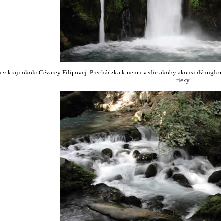
 v kraji okolo Cézarey Filipovej. Prechádzka k nemu vedie akoby akousi džungľou,
rieky.