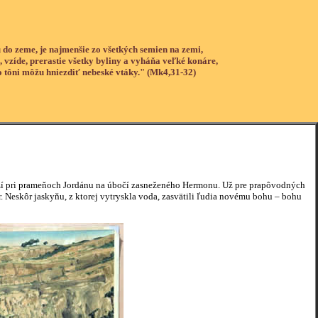
 do zeme, je najmenšie zo všetkých semien na zemi,
, vzíde, prerastie všetky byliny a vyháňa veľké konáre,
o tôni môžu hniezdiť nebeské vtáky." (Mk4,31-32)
leží pri prameňoch Jordánu na úbočí zasneženého Hermonu. Už pre prapôvodných
. Neskôr jaskyňu, z ktorej vytryskla voda, zasvätili ľudia novému bohu – bohu