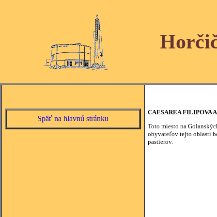
Horči
CAESAREA FILIPOVA 
Späť na hlavnú stránku
Toto miesto na Golanských
obyvateľov tejto oblasti 
pastierov.