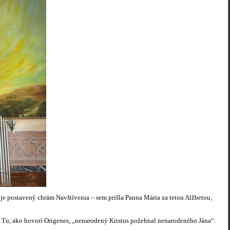
e je postavený chrám Navštívenia – sem prišla Panna Mária za tetou Alžbetou,
. Tu, ako hovorí Origenes, „nenarodený Kristus požehnal nenarodeného Jána“.