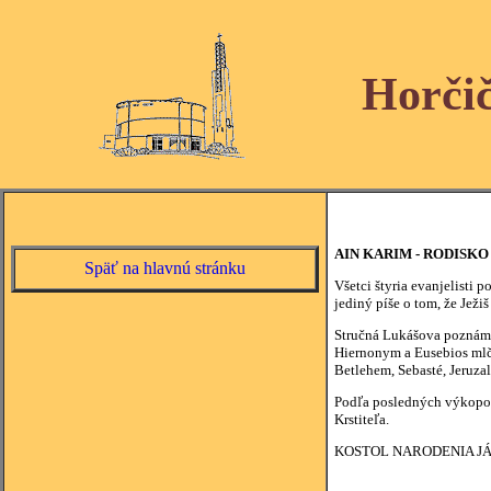
Horči
AIN KARIM - RODISK
Späť na hlavnú stránku
Všetci štyria evanjelisti 
jediný píše o tom, že Ježi
Stručná Lukášova poznámka
Hiernonym a Eusebios mlči
Betlehem, Sebasté, Jeruza
Podľa posledných výkopov, 
Krstiteľa.
KOSTOL NARODENIA J