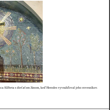
júca Alžbeta s dieťaťom Jánom, keď Herodes vyvražďoval jeho rovesníkov.