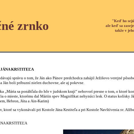
"Keď ho sejú
čné zrnko
ale keď sa zaseje
takže v jeh
O JÁNA KRSTITEĽA
podávajú správu o tom, že Ján ako Pánov predchodca zahájil Ježišovo verejné pôsob
š a Ján boli príbuzní nielen duchovne, ale aj pokrvne.
 „Mária sa ponáhľala do hôr v judskom kraji“ nehovorí presne o tom, o ktoré konkr
a o mieste, ktorému dal Máriin spev Magnifikat nehynúci lesk. O status kolísky Já
lem, Hebron, Júta a Ain-Karim)
ktoré sa vykonávali pri Kostole Jána Krstiteľa a pri Kostole Navštívenia sv. Alžb
ÁNA KRSTITEĽA