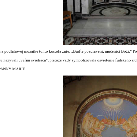
s na podlahovej mozaike tohto kostola znie: „Buďte pozdravení, mučeníci Boží.“ Po
ňu nazývali „veľmi svietiaca“, pretože vždy symbolizovala osvietenie ľudského sr
PANNY MÁRIE