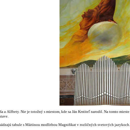
 a Alžbety. Nie je totožný s miestom, kde sa Ján Krstiteľ narodil. Na tomto miest
stave.
chádzajú tabule s Máriinou modlitbou Magnifikat v rozličných svetových jazykoch