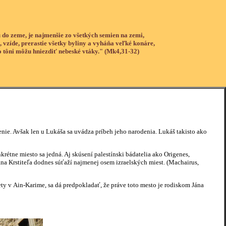
 do zeme, je najmenšie zo všetkých semien na zemi,
, vzíde, prerastie všetky byliny a vyháňa veľké konáre,
o tôni môžu hniezdiť nebeské vtáky." (Mk4,31-32)
enie. Avšak len u Lukáša sa uvádza príbeh jeho narodenia. Lukáš takisto ako
étne miesto sa jedná. Aj skúsení palestínski bádatelia ako Origenes,
na Krstiteľa dodnes súťaží najmenej osem izraelských miest. (Machairus,
ety v Ain-Karime, sa dá predpokladať, že práve toto mesto je rodiskom Jána