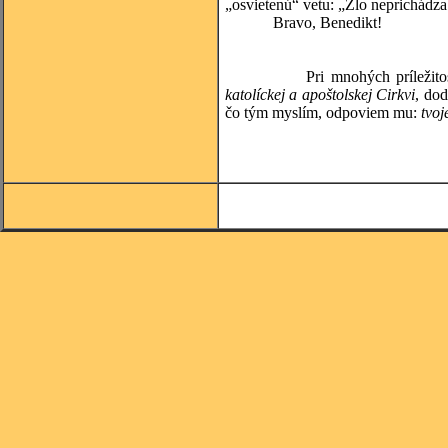
„osvietenú“ vetu: „Zlo neprichádza 
Bravo, Benedikt!
(Guy 
Pri mnohých príležitostiach
katolíckej a apoštolskej Cirkvi
, do
čo tým myslím, odpoviem mu:
tvoj
(Josema