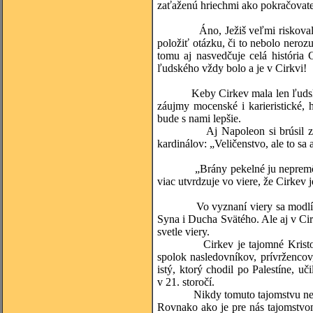
zaťaženú hriechmi ako pokračovate
Áno, Ježiš veľmi riskoval, ke
položiť otázku, či to nebolo neroz
tomu aj nasvedčuje celá história 
ľudského vždy bolo a je v Cirkvi!
Keby Cirkev mala len ľudskú pod
záujmy mocenské i karieristické, 
bude s nami lepšie.
Aj Napoleon si brúsil zuby na 
kardinálov: „Veličenstvo, ale to sa 
„Brány pekelné ju nepremôžu...“ 
viac utvrdzuje vo viere, že Cirkev 
Vo vyznaní viery sa modlíme „V
Syna i Ducha Svätého. Ale aj v Cir
svetle viery.
Cirkev je tajomné Kristovo tel
spolok nasledovníkov, prívržencov,
istý, ktorý chodil po Palestíne, uč
v 21. storočí.
Nikdy tomuto tajomstvu neporoz
Rovnako ako je pre nás tajomstvom