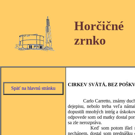
Horčičné
zrnko
CIRKEV SVÄTÁ, BEZ POŠK
Späť na hlavnú stránku
Carlo Carretto, známy duchovný 
dejepisu, nebolo treba veľa náma
dopustili mnohých intríg a úskoko
odpovede som od matky dostal por
sa zle nerozpráva.
Keď som potom išiel na faru 
nechápem, dostal som prednášku o