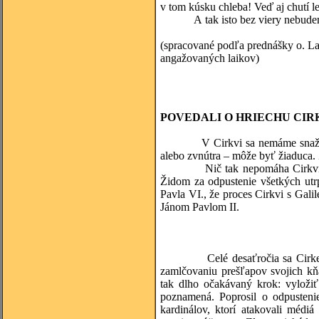
v tom kúsku chleba! Veď aj chutí l
A tak isto bez viery nebudeme m
(spracované podľa prednášky o. Lad
angažovaných laikov)
POVEDALI O HRIECHU CIR
V Cirkvi sa nemáme snažiť všetk
alebo zvnútra – môže byť žiaduca. 
Nič tak nepomáha Cirkvi i súč
Židom za odpustenie všetkých utrp
Pavla VI., že proces Cirkvi s Gal
Jánom Pavlom II.
(Katarí
Celé desaťročia sa Cirkev uch
zamlčovaniu prešľapov svojich kň
tak dlho očakávaný krok: vyloži
poznamená. Poprosil o odpustenie
kardinálov, ktorí atakovali médi