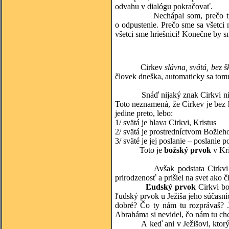
odvahu v dialógu pokračovať.
Nechápal som, prečo tí, ktorí 
o odpustenie. Prečo sme sa všetci n
všetci sme hriešnici! Konečne by s
Cirkev
slávna, svätá, bez 
človek dneška, automaticky sa tom
Snáď nijaký znak Cirkvi nie je 
Toto neznamená, že Cirkev je bez 
jedine preto, lebo:
1/ svätá je hlava Cirkvi, Kristus
2/ svätá je prostredníctvom Božieh
3/ sväté je jej poslanie – poslanie
Toto je
božský prvok
v Kri
Avšak podstata Cirkvi nie j
prirodzenosť a prišiel na svet ako 
Ľudský prvok
Cirkvi bo
ľudský prvok u Ježiša jeho súčasn
dobré? Čo ty nám tu rozprávaš? J
Abraháma si nevidel, čo nám tu chc
A keď ani v Ježišovi, ktorý bol 