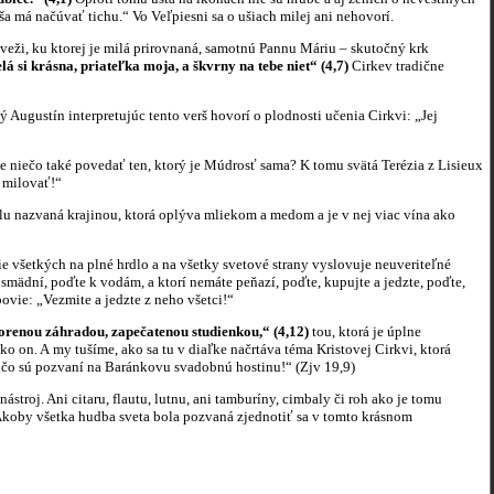
duša má načúvať tichu.“ Vo Veľpiesni sa o ušiach milej ani nehovorí.
veži, ku ktorej je milá prirovnaná, samotnú Pannu Máriu – skutočný krk
lá si krásna, priateľka moja, a škvrny na tebe niet“ (4,7)
Cirkev tradične
Augustín interpretujúc tento verš hovorí o plodnosti učenia Cirkvi: „Jej
 niečo také povedať ten, ktorý je Múdrosť sama? K tomu svätá Terézia z Lisieux
k milovať!“
lu nazvaná krajinou, ktorá oplýva mliekom a medom a je v nej viac vína ako
všetkých na plné hrdlo a na všetky svetové strany vyslovuje neuveriteľné
smädní, poďte k vodám, a ktorí nemáte peňazí, poďte, kupujte a jedzte, poďte,
povie: „Vezmite a jedzte z neho všetci!“
orenou záhradou, zapečatenou studienkou,“ (4,12)
tou, ktorá je úplne
ako on. A my tušíme, ako sa tu v diaľke načrtáva téma Kristovej Cirkvi, ktorá
, čo sú pozvaní na Baránkovu svadobnú hostinu!“ (Zjv 19,9)
oj. Ani citaru, flautu, lutnu, ani tamburíny, cimbaly či roh ako je tomu
. Akoby všetka hudba sveta bola pozvaná zjednotiť sa v tomto krásnom