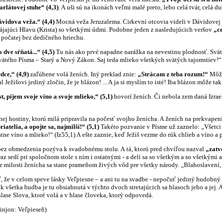
arlátovej stuhe“ (4,3)
. A uši sú na ikonách veľmi malé preto, lebo celá tvár, celá 
ávidova veža.“ (4,4)
Mocná veža Jeruzalema. Cirkevní otcovia videli v Dávidovej 
pájajúci Hlavu (Krista) so všetkými údmi. Podobne jeden z nasledujúcich veršov
„ce
 počatej bez dedičného hriechu.
 dve sŕňatá...“ (4,5)
Tu nás ako prvé napadne narážka na nevestinu plodnosť. Svätý 
ätého Písma – Starý a Nový Zákon. Saj teda mlieko všetkých svätých tajomstiev!“
dce,“ (4,9)
zaľúbene volá ženích. Iný preklad znie:
„Strácam z teba rozum!“
Môže
 Ježišovi jediný zločin, že je blázon! ... A ja si myslím to isté! Iba blázon môže ta
t, pijem svoje víno a svoje mlieko,“ (5,1)
hovorí ženích. Či nebola zem daná Izrae
tiny, ktorú milá pripravila na počesť svojho ženícha. A ženích na prekvapenie 
riatelia, a opojte sa, najmilší!“ (5,1)
Takéto pozvanie v Písme už zaznelo: „Všetci 
tne víno a mlieko!“ (Iz55,1) A ešte zaznie, keď Ježiš vezme do rúk chlieb a víno a 
bmedzenia pozýva k svadobnému stolu. A tá, ktorú pred chvíľou nazval
„zatv
raz sedí pri spoločnom stole s ním i ostatnými - a delí sa so všetkým a so všetkými 
ze milosti ženícha sa stane prameňom živých vôd pre všetky národy. „Blahoslavení
celom speve lásky Veľpiesne – a ani tu na svadbe - nepočuť jediný hudobný nástr
k všetka hudba je tu obsiahnutá v týchto dvoch stretajúcich sa hlasoch jeho a jej
lase Slova, ktoré volá a v hlase človeka, ktorý odpovedá.
minjon: Veľpieseň)