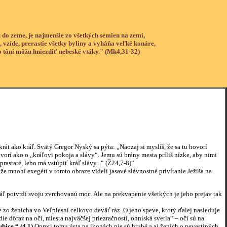
 do zeme, je najmenšie zo všetkých semien na zemi,
, vzíde, prerastie všetky byliny a vyháňa veľké konáre,
o tôni môžu hniezdiť nebeské vtáky." (Mk4,31-32)
rát ako kráľ. Svätý Gregor Nyský sa pýta: „Naozaj si myslíš, že sa tu hovorí
orí ako o „kráľovi pokoja a slávy“. Jemu sú brány mesta príliš nízke, aby nimi
rastaré, lebo má vstúpiť kráľ slávy...“ (Ž24,7-8)“
 mnohí exegéti v tomto obraze videli jasavé slávnostné privítanie Ježiša na
ľ potvrdí svoju zvrchovanú moc. Ale na prekvapenie všetkých je jeho prejav tak
e zo ženícha vo Veľpiesni celkovo deväť ráz. O jeho speve, ktorý ďalej nasleduje
e dôraz na oči, miesta najväčšej priezračnosti, ohniská svetla“ – oči sú na
bice.“ (4,1)
Oproti tomu ústa na ikonách nie sú hrubé a aj ženích o nevestiných