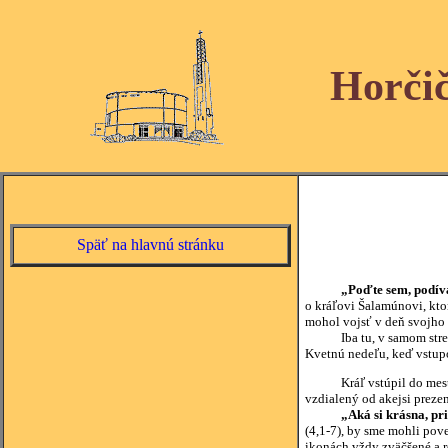
Horči
Späť na hlavnú stránku
„Poďte sem, podívaj
o kráľovi Šalamúnovi, kto
mohol vojsť v deň svojho p
Iba tu, v samom strede Ve
Kvetnú nedeľu, keď vstupo
Kráľ vstúpil do mesta a v
vzdialený od akejsi prezen
„Aká si krásna, pri
(4,1-7), by sme mohli pove
ikonách vždy zväčšené a r