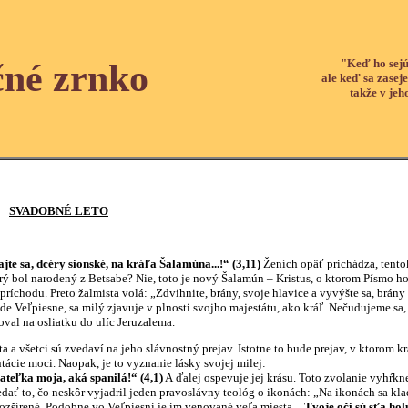
"Keď ho sejú
čné zrnko
ale keď sa zaseje
takže v jeh
SVADOBNÉ LETO
te sa, dcéry sionské, na kráľa Šalamúna...!“ (3,11)
Ženích opäť prichádza, tentok
rý bol narodený z Betsabe? Nie, toto je nový Šalamún – Kristus, o ktorom Písmo hov
ríchodu. Preto žalmista volá: „Zdvihnite, brány, svoje hlavice a vyvýšte sa, brány p
ľpiesne, sa milý zjavuje v plnosti svojho majestátu, ako kráľ. Nečudujeme sa, že
val na osliatku do ulíc Jeruzalema.
šetci sú zvedaví na jeho slávnostný prejav. Istotne to bude prejav, v ktorom krá
tácie moci. Naopak, je to vyznanie lásky svojej milej:
ateľka moja, aká spanilá!“ (4,1)
A ďalej ospevuje jej krásu. Toto zvolanie vyhŕkn
dať to, čo neskôr vyjadril jeden pravoslávny teológ o ikonách: „Na ikonách sa kladi
ozšírené. Podobne vo Veľpiesni je im venované veľa miesta.
„Tvoje oči sú sťa holu