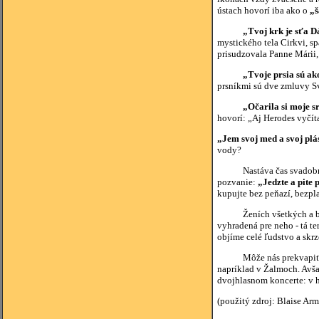
ústach hovorí iba ako o
„š
„Tvoj krk je sťa D
mystického tela Cirkvi, s
prisudzovala Panne Márii,
„Tvoje prsia sú ako
prsníkmi sú dve zmluvy Sv
„Očarila si moje sr
hovorí: „Aj Herodes vyčítal
„Jem svoj med a svoj plás
vody?
Nastáva čas svadobnej hos
pozvanie:
„Jedzte a pite p
kupujte bez peňazí, bezpla
Ženích všetkých a bez o
vyhradená pre neho - tá te
objíme celé ľudstvo a skr
Môže nás prekvapiť, že v 
napríklad v Žalmoch. Avša
dvojhlasnom koncerte: v h
(použitý zdroj: Blaise Ar