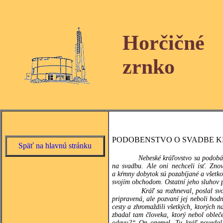
Horčičné
zrnko
PODOBENSTVO O SVADBE KRÁ
Späť na hlavnú stránku
Nebeské kráľovstvo sa podobá 
na svadbu. Ale oni nechceli ísť. Zno
a kŕmny dobytok sú pozabíjané a všetko 
svojím obchodom. Ostatní jeho sluhov po
Kráľ sa rozhneval, poslal s
pripravená, ale pozvaní jej neboli hodn
cesty a zhromaždili všetkých, ktorých n
zbadal tam človeka, ktorý nebol oble
odevu?“ On onemel. Tu kráľ povedal 