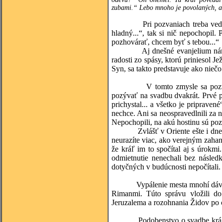
zubami.“ Lebo mnoho je povolaných, a
Pri pozvaniach treba vedieť vž
hladný...“, tak si nič nepochopil
pozhovárať, chcem byť s tebou...“
Aj dnešné evanjelium nám posky
radosti zo spásy, ktorú priniesol J
Syn, sa takto predstavuje ako niečo
V tomto zmysle sa pozvaní na
pozývať na svadbu dvakrát. Prvé p
prichystal... a všetko je pripraven
nechce. Ani sa neospravedlnili za n
Nepochopili, na akú hostinu sú poz
Zvlášť v Oriente ešte i dnes pla
neurazíte viac, ako verejným zaha
že kráľ im to spočítal aj s úrok
odmietnutie nenechali bez násle
dotyčných v budúcnosti nepočítali.
Vypálenie mesta mnohí dávajú do 
Rimanmi. Túto správu vložili do
Jeruzalema a rozohnania Židov po c
Podobenstvo o svadbe kráľovho