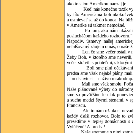
ako to s tou Amerikou naozaj je.
Keď nás konečne taxík vysadil 
by títo Američania boli akokoľvek
a usmievať sa až do konca. Najbližš
v Amerike sú takmer nemožné.
Po tom, ako nám ukázali našu iz
poslucháčom každého rozhovoru.“ 
Napodiv, úsmevy našej americkej
nefalšovaný záujem o nás, o naše ži
Len čo sme večer ostali v našej
Žeby Boh, v ktorého sme neverili,
večer strávili s priateľmi, s ktorý
Boli sme plní očakávania iného
predsa sme však nejaké plány mali.
– predstavte si – naživo mrakodrap
Mali sme však smolu. Počasie v K
Naše plánované výlety do národný
sme sa poväčšine len tak ponevier
a suchu medzi štyrmi stenami, v s
Franciscu.
Ale to nám už akosi nevadilo. Čí
každý ďalší rozhovor. Bolo to zv
presedíme v teplej domácnosti s
Vylúčené! A predsa!
Naše stretnutie s nimi zatriaslo