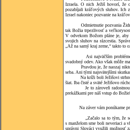
Izraela. O nich Ježiš hovorí, že
pozabíjali kráľových sluhov. Ich
Izrael nakoniec pozvanie na kráľov
Odmietnutie pozvania Židmi však
tak Božia trpezlivosť a veľkoryso
V odvekom Božom pláne je, aby 
svojich sluhov na rázcestia. Správ
„Až na samý kraj zeme,“ takto to o
Asi najväčším problémom pre n
svadobný odev. Ako však môže mať
Pravdou je, že naozaj nikto z n
seba. Ani tými najsvätejšími skutk
Na kríži boli Ježišovi strhnuté j
šiat. Iba čisté a sväté Ježišovo rú
Je to zároveň radostnou zvesťo
prekážkami pre náš vstup do Božie
Na záver vám ponúkame príbeh, 
„Začalo sa to tým, že sestra i
s manželom sme boli neveriaci a v
správni Slováci využili možnosť z