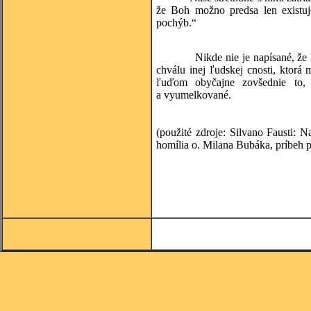
že Boh možno predsa len existu
pochýb.“
Nikde nie je napísané, že kres
chválu inej ľudskej cnosti, ktorá
ľuďom obyčajne zovšednie to,
a vyumelkované.
(Josem
(použité zdroje: Silvano Fausti:
homília o. Milana Bubáka, príbeh 