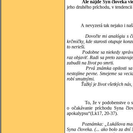
Ale nájde Syn človeka vi
jeho druhého príchodu, v tendencii
A nevyzerá tak nejako i naša „tú
Dovoľte mi analógiu s č
krčmičky, kde starosti otupuje kon
to nerieši.
Podobne sa niekedy správame i
raz objaviť. Radi sa preto zastav
zabudli na život po smrti.
Prvá známka opilosti sa objav
nestojíme pevne. Smejeme sa vecia
robí smutnými.
Ťažký je život všetkých nás, kto
To, že v podobenstve o sudcovi
o očakávanie príchodu Syna člov
apokalypsu“(Lk17, 20-37).
Poznámka: „Lukášova malá
Syna človeka. (... ako bolo za dní