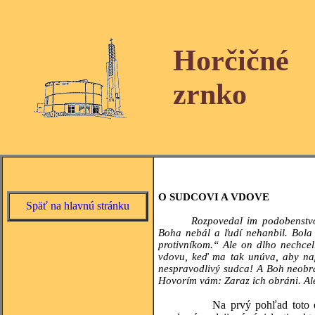
Horčičné
zrnko
O SUDCOVI A VDOVE
Späť na hlavnú stránku
Rozpovedal im podobenstvo
Boha nebál a ľudí nehanbil. Bola
protivníkom.“ Ale on dlho nechce
vdovu, keď ma tak unúva, aby nap
nespravodlivý sudca! A Boh neobr
Hovorím vám: Zaraz ich obráni. Ale
Na prvý pohľad toto evanjeli