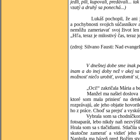
jedli, pili, kupovali, predávali... 
vzatý a druhý sa ponechá...)
Lukáš pochopil, že ani jeho ge
a pochybnosti svojich súčasníkov 
nemôžu zameriavať svoj život len 
„Hľa, teraz je milostivý čas, teraz 
(zdroj: Silvano Fausti: Nad evan
V dnešnej dobe sme inak p
inam a do inej doby než v akej 
možnosť niečo urobiť, uvedomiť si,
„Oci!“ zakričala Mária a bežala 
Manžel ma našiel doslova plakať
ktoré som mala priniesť na dets
rozprávajú, ale jeho objatie hovoril
ho z práce. Choď sa prejsť a vyskúš
Vybrala som sa chodníčkom pozdĺ
fotoaparát, lebo nikdy naň nezvýši
Hrala som sa s tlačidlami. Stlačila
skutočne zamerať a vidieť jeho k
Naplnila ma bázeň pred Božím stvo