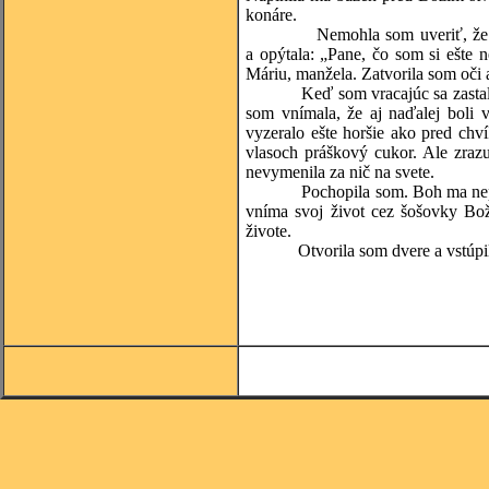
konáre.
Nemohla som uveriť, že som si
a opýtala: „Pane, čo som si ešte
Máriu, manžela. Zatvorila som oči a
Keď som vracajúc sa zastala pre
som vnímala, že aj naďalej boli 
vyzeralo ešte horšie ako pred chví
vlasoch práškový cukor. Ale zraz
nevymenila za nič na svete.
Pochopila som. Boh ma nepovola
vníma svoj život cez šošovky Bož
živote.
Otvorila som dvere a vstúpila 