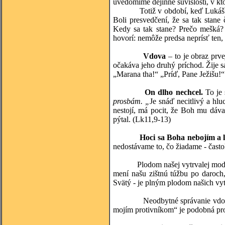
uvedomíme dejinné súvislosti, v kt
Totiž v období, keď Lukáš písal 
Boli presvedčení, že sa tak stane 
Kedy sa tak stane? Prečo mešká? 
hovorí: nemôže predsa neprísť ten,
Vdova
– to je obraz prv
očakáva jeho druhý príchod. Žije s
„Marana tha!“ „Príď, Pane Ježišu!“
On dlho nechcel.
To je 
prosbám. „
Je snáď necitlivý a hl
nestojí, má pocit, že Boh mu dáv
pýtal. (Lk11,9-13)
Hoci sa Boha nebojím a 
nedostávame to, čo žiadame - čast
Plodom našej vytrvalej modlitby
mení našu zištnú túžbu po daroch,
Svätý - je plným plodom našich vyt
Neodbytné správanie vdovy 
mojím protivníkom“ je podobná p