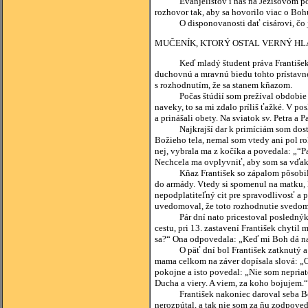
Evanjelistov i nás na Ježišovom počína
rozhovor tak, aby sa hovorilo viac o Bohu
O disponovanosti dať cisárovi, čo je c
MUČENÍK, KTORÝ OSTAL VERNÝ HL
Keď mladý študent práva František odi
duchovnú a mravnú biedu tohto prístavné
s rozhodnutím, že sa stanem kňazom.
Počas štúdií som prežíval obdobie kr
naveky, to sa mi zdalo príliš ťažké. V p
a prinášali obety. Na sviatok sv. Petra 
Najkrajší dar k primíciám som dostal 
Božieho tela, nemal som vtedy ani pol ro
nej, vybrala ma z kočíka a povedala: „“Pa
Nechcela ma ovplyvniť, aby som sa vďaka
Kňaz František so zápalom pôsobil med
do armády. Vtedy si spomenul na matku, 
nepodplatiteľný cit pre spravodlivosť a
uvedomoval, že toto rozhodnutie svedomi
Pár dní nato pricestoval poslednýkrát 
cestu, pri 13. zastavení František chytil
sa?“ Ona odpovedala: „Keď mi Boh dá na 
O päť dní bol František zatknutý a uv
mama celkom na záver dopísala slová: „Os
pokojne a isto povedal: „Nie som nepriat
Ducha a viery. A viem, za koho bojujem.“
František nakoniec daroval seba Bohu 
nerozpútal, a tak nie som za ňu zodpovedn