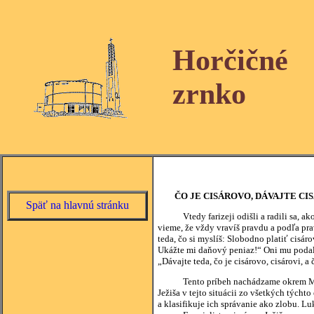
Horčičné
zrnko
ČO JE CISÁROVO, DÁVAJTE CIS
Späť na hlavnú stránku
Vtedy farizeji odišli a radili sa, ako 
vieme, že vždy vravíš pravdu a podľa pr
teda, čo si myslíš: Slobodno platiť cisár
Ukážte mi daňový peniaz!“ Oni mu podali 
„Dávajte teda, čo je cisárovo, cisárovi, a
Tento príbeh nachádzame okrem Matúšo
Ježiša v tejto situácii zo všetkých týchto
a klasifikuje ich správanie ako zlobu. Luk