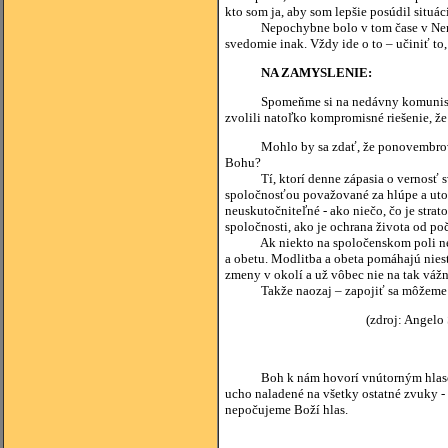
kto som ja, aby som lepšie posúdil situá
Nepochybne bolo v tom čase v Nemecku 
svedomie inak. Vždy ide o to – učiniť t
NA ZAMYSLENIE:
Spomeňme si na nedávny komunistický r
zvolili natoľko kompromisné riešenie, že sa
Mohlo by sa zdať, že ponovembrový čas 
Bohu?
Tí, ktorí denne zápasia o vernosť sved
spoločnosťou považované za hlúpe a utopi
neuskutočniteľné - ako niečo, čo je str
spoločnosti, ako je ochrana života od poč
Ak niekto na spoločenskom poli nevie
a obetu. Modlitba a obeta pomáhajú niesť
zmeny v okolí a už vôbec nie na tak vážn
Takže naozaj – zapojiť sa môžeme v
(zdroj: Angelo Scarano: Kázán
Boh k nám hovorí vnútorným hlasom, h
ucho naladené na všetky ostatné zvuky - n
nepočujeme Boží hlas.
Rudol