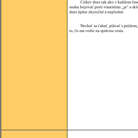
Cirkev dnes tak ako v každom čase pot
snahu bojovať proti vlastnému „ja“ a skl
dnes úplne zbytočné a neplodné.
Geor
Nechať sa ťahať, plávať s prúdom, zani
to, čo ma vedie na správnu cestu.
Benedi