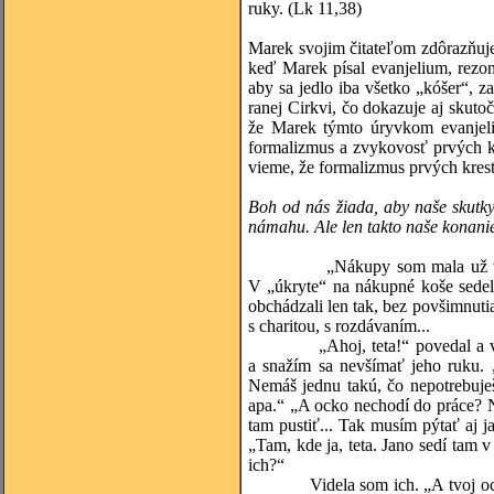
ruky. (Lk 11,38)
Marek svojim čitateľom zdôrazňuje,
keď Marek písal evanjelium, rezono
aby sa jedlo iba všetko „kóšer“, 
ranej Cirkvi, čo dokazuje aj skuto
že Marek týmto úryvkom evanjelia
formalizmus a zvykovosť prvých kre
vieme, že formalizmus prvých kresť
Boh od nás žiada, aby naše skutky
námahu. Ale len takto naše konan
„Nákupy som mala už v kufri a
V „úkryte“ na nákupné koše sedel 
obchádzali len tak, bez povšimnutia
s charitou, s rozdávaním...
„Ahoj, teta!“ povedal a vystre
a snažím sa nevšímať jeho ruku.
Nemáš jednu takú, čo nepotrebuješ
apa.“ „A ocko nechodí do práce? 
tam pustiť... Tak musím pýtať aj ja
„Tam, kde ja, teta. Jano sedí tam 
ich?“
Videla som ich. „A tvoj ocko je