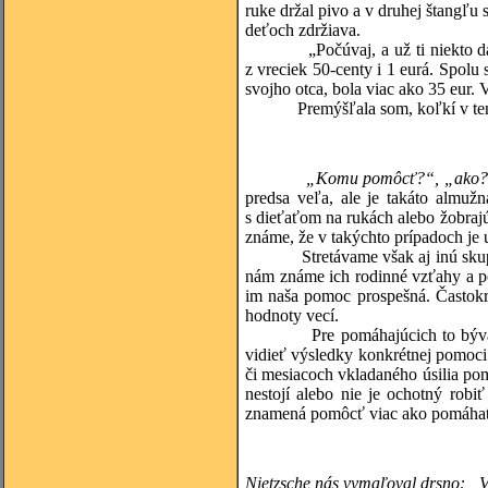
ruke držal pivo a v druhej štangľu 
deťoch zdržiava.
„Počúvaj, a už ti niekto dal ko
z vreciek 50-centy i 1 eurá. Spolu 
svojho otca, bola viac ako 35 eur. 
Premýšľala som, koľkí v ten deň 
„Komu pomôcť?“, „ako?“
predsa veľa, ale je takáto almu
s dieťaťom na rukách alebo žobrajú
známe, že v takýchto prípadoch je u
Stretávame však aj inú skupinu ľ
nám známe ich rodinné vzťahy a po
im naša pomoc prospešná. Častokr
hodnoty vecí.
Pre pomáhajúcich to býva zárov
vidieť výsledky konkrétnej pomoci
či mesiacoch vkladaného úsilia po
nestojí alebo nie je ochotný robiť
znamená pomôcť viac ako pomáhať
Nietzsche nás vymaľoval drsno: „Vše