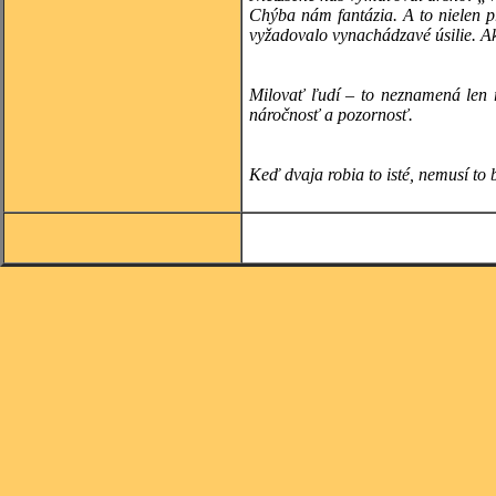
Chýba nám fantázia. A to nielen pr
vyžadovalo vynachádzavé úsilie. Ak
Alessan
Milovať ľudí – to neznamená len r
náročnosť a pozornosť.
Keď dvaja robia to isté, nemusí to b