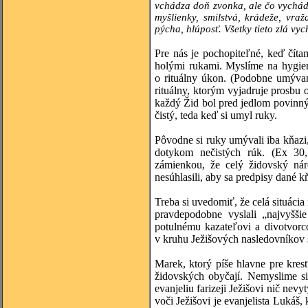
vchádza doň zvonka, ale čo vychádz
myšlienky, smilstvá, krádeže, vraž
pýcha, hlúposť. Všetky tieto zlá v
Pre nás je pochopiteľné, keď číta
holými rukami. Myslíme na hygien
o rituálny úkon. (Podobne umývan
rituálny, ktorým vyjadruje prosbu
každý Žid bol pred jedlom povinný 
čistý, teda keď si umyl ruky.
Pôvodne si ruky umývali iba kňazi
dotykom nečistých rúk. (Ex 30,
zámienkou, že celý židovský ná
nesúhlasili, aby sa predpisy dané 
Treba si uvedomiť, že celá situáci
pravdepodobne vyslali „najvyšši
potulnému kazateľovi a divotvorco
v kruhu Ježišových nasledovníkov s
Marek, ktorý píše hlavne pre kres
židovských obyčají. Nemyslime si
evanjeliu farizeji Ježišovi nič nev
voči Ježišovi je evanjelista Lukáš,