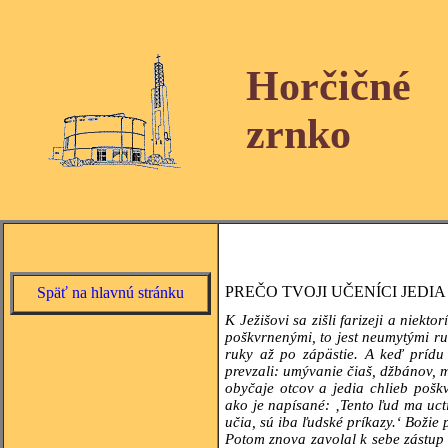
Horčičné
zrnko
PREČO TVOJI UČENÍCI JED
Späť na hlavnú stránku
K Ježišovi sa zišli farizeji a niekto
poškvrnenými, to jest neumytými ruk
ruky až po zápästie. A keď prídu
prevzali: umývanie čiaš, džbánov, m
obyčaje otcov a jedia chlieb poš
ako je napísané: ‚Tento ľud ma uct
učia, sú iba ľudské príkazy.‘ Božie
Potom znova zavolal k sebe zástup