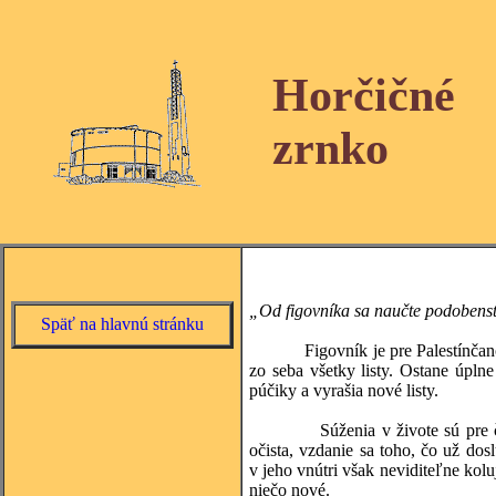
Horčičné
zrnko
„Od figovníka sa naučte podobenstvo
Späť na hlavnú stránku
Figovník je pre Palestínčanov zv
zo seba všetky listy. Ostane úplne
púčiky a vyrašia nové listy.
Súženia v živote sú pre človeka 
očista, vzdanie sa toho, čo už do
v jeho vnútri však neviditeľne kolu
niečo nové.