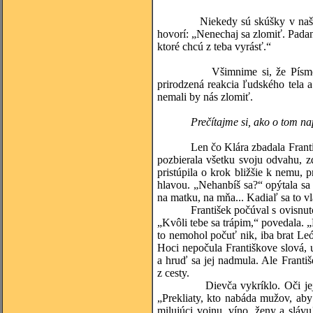
Niekedy sú skúšky v našom živo
hovorí: „Nenechaj sa zlomiť. Padanie
ktoré chcú z teba vyrásť.“
Všimnime si, že Písmo Sväté
prirodzená reakcia ľudského tela a
nemali by nás zlomiť.
Prečítajme si, ako o tom napísa
Len čo Klára zbadala Františka, z
pozbierala všetku svoju odvahu, 
pristúpila o krok bližšie k nemu, p
hlavou. „Nehanbíš sa?“ opýtala sa h
na matku, na mňa... Kadiaľ sa to vl
František počúval s ovisnutou tvá
„Kvôli tebe sa trápim,“ povedala. „
to nemohol počuť nik, iba brat León
Hoci nepočula Františkove slová, u
a hruď sa jej nadmula. Ale Františ
z cesty.
Dievča vykríklo. Oči jej blyšť
„Prekliaty, kto nabáda mužov, aby 
milujúci vojnu, víno, ženy a sláv