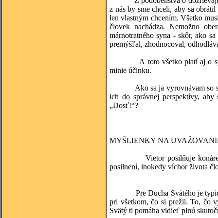
Z podobenstva o dozrievajúcom f
z nás by sme chceli, aby sa obráti
len vlastným chcením. Všetko musí 
človek nachádza. Nemožno ober
márnotratného syna - skôr, ako sa
premýšľal, zhodnocoval, odhodlával 
A toto všetko platí aj o spoloč
minie účinku.
Ako sa ja vyrovnávam so skúšk
ich do správnej perspektívy, aby
„Dosť!“?
(spracované s pou
MYŠLIENKY NA UVAŽOVANI
Vietor posilňuje konáre stromo
posilnení, inokedy víchor života člov
Tomáš
Pre Ducha Svätého je typické, že
pri všetkom, čo si prežil. To, čo 
Svätý ti pomáha vidieť plnú skutočn