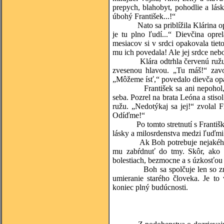
prepych, blahobyt, pohodlie a lá
úbohý František...!“
Nato sa priblížila Klárina opatr
je tu plno ľudí...“ Dievčina opr
mesiacov si v srdci opakovala tieto
mu ich povedala! Ale jej srdce nebo
Klára odtrhla červenú ružu, ktorá
zvesenou hlavou. „Tu máš!“ zavo
„Môžeme ísť,“ povedalo dievča opa
František sa ani nepohol, oči 
seba. Pozrel na brata Leóna a stis
ružu. „Nedotýkaj sa jej!“ zvolal F
Odíďme!“
Po tomto stretnutí s Františkom 
lásky a milosrdenstva medzi ľuďmi
Ak Boh potrebuje nejakého člove
mu zabŕdnuť do tmy. Skôr, ako sa
bolestiach, bezmocne a s úzkosťou 
Boh sa spolčuje len so znovuzr
umieranie starého človeka. Je to
koniec plný budúcnosti.