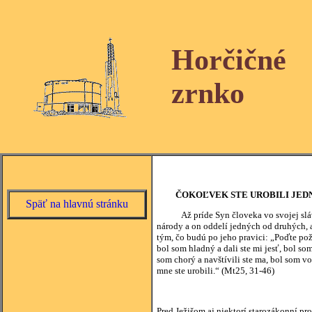
Horčičné
zrnko
ČOKOĽVEK STE UROBILI JED
Späť na hlavnú stránku
Až príde Syn človeka vo svojej sláve a 
národy a on oddelí jedných od druhých, a
tým, čo budú po jeho pravici: „Poďte pož
bol som hladný a dali ste mi jesť, bol som
som chorý a navštívili ste ma, bol som vo
mne ste urobili.“ (Mt25, 31-46)
Pred Ježišom aj niektorí starozákonní pr