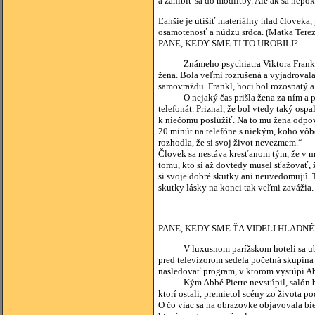
a zahĺbiť sa do modlitby. Ale ak sa nepok
Ľahšie je utíšiť materiálny hlad človek
osamotenosť a núdzu srdca. (Matka Terez
PANE, KEDY SME TI TO UROBILI?
Známeho psychiatra Viktora Frankla ra
žena. Bola veľmi rozrušená a vyjadrovala
samovraždu. Frankl, hoci bol rozospatý 
O nejaký čas prišla žena za ním a poďak
telefonát. Priznal, že bol vtedy taký ospa
k niečomu poslúžiť. Na to mu žena odpove
20 minút na telefóne s niekým, koho vôb
rozhodla, že si svoj život nevezmem.“
Človek sa nestáva kresťanom tým, že v 
tomu, kto si až dovtedy musel sťažovať, 
si svoje dobré skutky ani neuvedomujú. Tí
skutky lásky na konci tak veľmi zavážia. 
PANE, KEDY SME ŤA VIDELI HLADN
V luxusnom parížskom hoteli sa ubytov
pred televízorom sedela početná skupina
nasledovať program, v ktorom vystúpi Ab
Kým Abbé Pierre nevstúpil, salón bol p
ktorí ostali, premietol scény zo života 
O čo viac sa na obrazovke objavovala bie