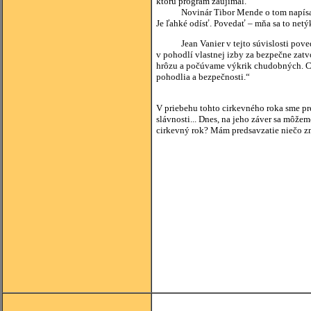
ktorú program zaujímal.
Novinár Tibor Mende o tom napísal: „To
Je ľahké odísť. Povedať – mňa sa to netý
Jean Vanier v tejto súvislosti povedal
v pohodlí vlastnej izby za bezpečne zat
hrôzu a počúvame výkrik chudobných. Cít
pohodlia a bezpečnosti.“
V priebehu tohto cirkevného roka sme pre
slávnosti... Dnes, na jeho záver sa môž
cirkevný rok? Mám predsavzatie niečo z