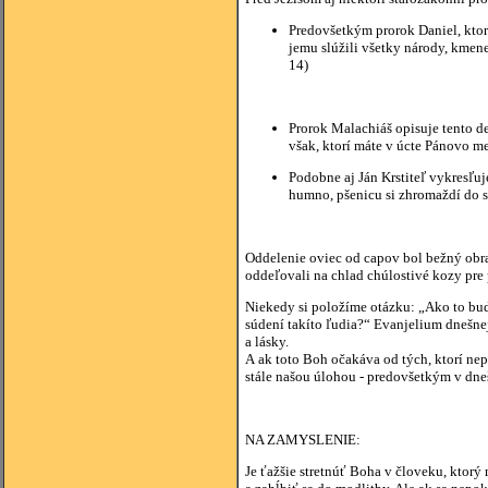
Predovšetkým prorok Daniel, ktor
jemu slúžili všetky národy, kmene
14)
Prorok Malachiáš opisuje tento de
však, ktorí máte v úcte Pánovo me
Podobne aj Ján Krstiteľ vykresľuj
humno, pšenicu si zhromaždí do s
Oddelenie oviec od capov bol bežný obraz
oddeľovali na chlad chúlostivé kozy pre
Niekedy si položíme otázku: „Ako to bude
súdení takíto ľudia?“ Evanjelium dnešne
a lásky.
A ak toto Boh očakáva od tých, ktorí nep
stále našou úlohou - predovšetkým v dneš
NA ZAMYSLENIE:
Je ťažšie stretnúť Boha v človeku, ktorý 