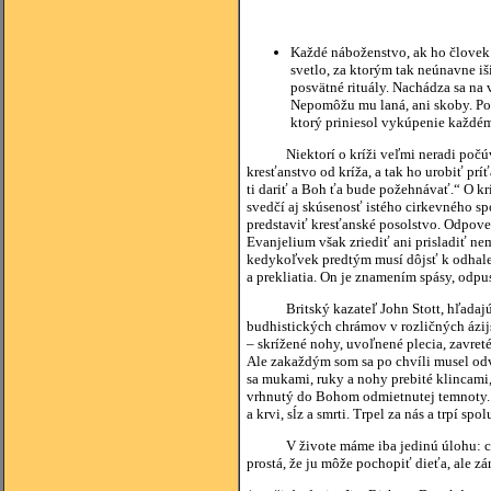
Každé náboženstvo, ak ho človek b
svetlo, za ktorým tak neúnavne iši
posvätné rituály. Nachádza sa na
Nepomôžu mu laná, ani skoby. Po
ktorý priniesol vykúpenie každé
Niektorí o kríži veľmi neradi počúva
kresťanstvo od kríža, a tak ho urobiť prí
ti dariť a Boh ťa bude požehnávať.“ O kr
svedčí aj skúsenosť istého cirkevného sp
predstaviť kresťanské posolstvo. Odpove
Evanjelium však zriediť ani prisladiť n
kedykoľvek predtým musí dôjsť k odhalen
a prekliatia. On je znamením spásy, odpus
Britský kazateľ John Stott, hľadajúci 
budhistických chrámov v rozličných ázij
– skrížené nohy, uvoľnené plecia, zavret
Ale zakaždým som sa po chvíli musel odvr
sa mukami, ruky a nohy prebité klincami,
vrhnutý do Bohom odmietnutej temnoty. T
a krvi, sĺz a smrti. Trpel za nás a trpí sp
V živote máme iba jedinú úlohu: celou s
prostá, že ju môže pochopiť dieťa, ale zá