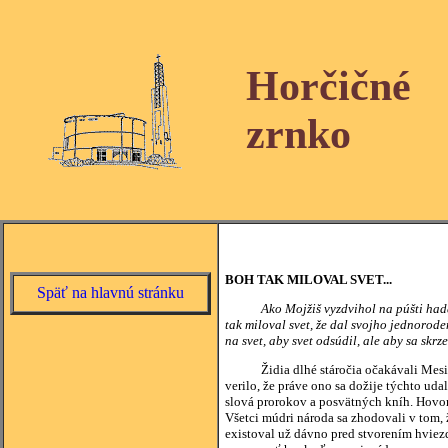
Horčičné
zrnko
BOH TAK MILOVAL SVET...
Späť na hlavnú stránku
Ako Mojžiš vyzdvihol na púšti hada
tak miloval svet, že dal svojho jednorod
na svet, aby svet odsúdil, ale aby sa skrze
Židia dlhé stáročia očakávali Mesiáša.
verilo, že práve ono sa dožije týchto uda
slová prorokov a posvätných kníh. Hovor
Všetci múdri národa sa zhodovali v tom,
existoval už dávno pred stvorením hviezd