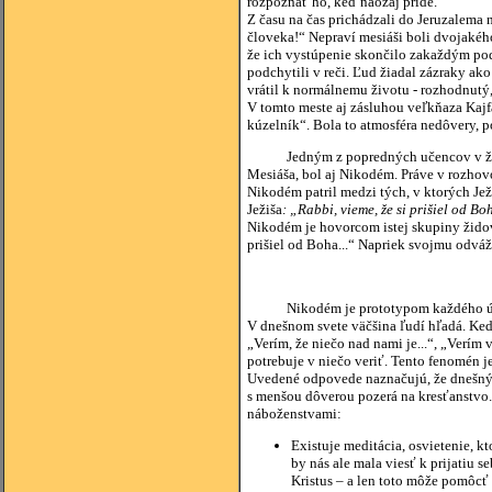
rozpoznať ho, keď naozaj príde.
Z času na čas prichádzali do Jeruzalema 
človeka!“ Nepraví mesiáši boli dvojakého 
že ich vystúpenie skončilo zakaždým podo
podchytili v reči. Ľud žiadal zázraky a
vrátil k normálnemu životu - rozhodnutý,
V tomto meste aj zásluhou veľkňaza Kajfá
kúzelník“. Bola to atmosféra nedôvery, p
Jedným z popredných učencov v židovs
Mesiáša, bol aj Nikodém. Práve v rozhovo
Nikodém patril medzi tých, v ktorých Jež
Ježiša
: „Rabbi, vieme, že si prišiel od Bo
Nikodém je hovorcom istej skupiny židovs
prišiel od Boha...“ Napriek svojmu odváž
Nikodém je prototypom každého úpr
V dnešnom svete väčšina ľudí hľadá. Keď s
„Verím, že niečo nad nami je...“, „Verím 
potrebuje v niečo veriť. Tento fenomén j
Uvedené odpovede naznačujú, že dnešný č
s menšou dôverou pozerá na kresťanstvo.
náboženstvami:
Existuje meditácia, osvietenie, k
by nás ale mala viesť k prijatiu se
Kristus – a len toto môže pomôcť 