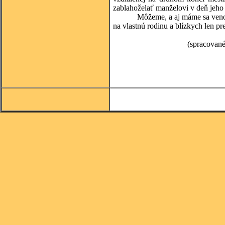
zablahoželať manželovi v deň jeho 
Môžeme, a aj máme sa venovať t
na vlastnú rodinu a blízkych len pre
(spracované s použitím zdr