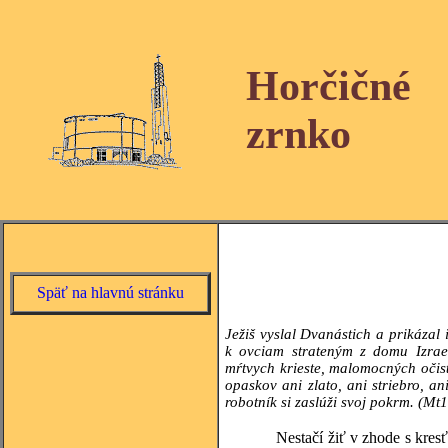
Horčičné
zrnko
Späť na hlavnú stránku
Ježiš vyslal Dvanástich a prikáza
k ovciam strateným z domu Izrael
mŕtvych krieste, malomocných očisť
opaskov ani zlato, ani striebro, an
robotník si zaslúži svoj pokrm. (Mt
Nestačí žiť v zhode s kresťansko