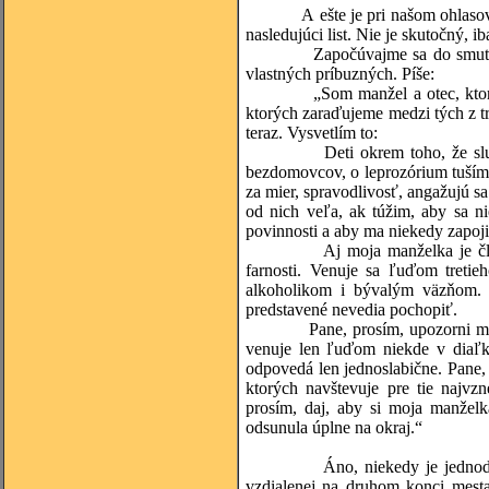
A ešte je pri našom ohlasovaní r
nasledujúci list. Nie je skutočný, i
Započúvajme sa do smutného po
vlastných príbuzných. Píše:
„Som manžel a otec, ktorý túži
ktorých zaraďujeme medzi tých z tr
teraz. Vysvetlím to:
Deti okrem toho, že slušne štu
bezdomovcov, o leprozórium tuším
za mier, spravodlivosť, angažujú s
od nich veľa, ak túžim, aby sa ni
povinnosti a aby ma niekedy zapoji
Aj moja manželka je členkou m
farnosti. Venuje sa ľuďom tretie
alkoholikom i bývalým väzňom. D
predstavené nevedia pochopiť.
Pane, prosím, upozorni ma, ak 
venuje len ľuďom niekde v diaľk
odpovedá len jednoslabične. Pane
ktorých navštevuje pre tie najvz
prosím, daj, aby si moja manželk
odsunula úplne na okraj.“
Áno, niekedy je jednoduchšie 
vzdialenej na druhom konci mesta.