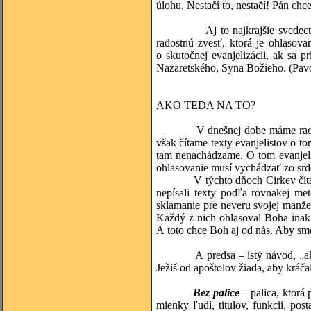
úlohu. Nestačí to, nestačí! Pán chc
Aj to najkrajšie svedectvo vie
radostnú zvesť, ktorá je ohlasov
o skutočnej evanjelizácii, ak sa p
Nazaretského, Syna Božieho. (Pavo
AKO TEDA NA TO?
V dnešnej dobe máme radi návo
však čítame texty evanjelistov o t
tam nenachádzame. O tom evanjeli
ohlasovanie musí vychádzať zo srd
V týchto dňoch Cirkev číta star
nepísali texty podľa rovnakej met
sklamanie pre neveru svojej manže
Každý z nich ohlasoval Boha inak -
A toto chce Boh aj od nás. Aby sme
A predsa – istý návod, „ako na
Ježiš od apoštolov žiada, aby kráčal
Bez palice
– palica, ktorá
mienky ľudí, titulov, funkcií, pos