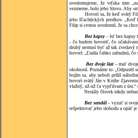
uvedomujeme, že vďaka nim „naša
vezmeme, bolo jeho Slovo. Aby sme
Hovorí sa, že keď svätý Filip Ne
jeho šľachtických predkov. „Keď 
Filip si cestou uvedomil, že sa chce
Bez kapsy
– ísť bez kapsy
- čo budem hovoriť, čo očakávam o
druhý nemusí byť až tak zvedavý na 
hovorí: „Ľudia ľahko zabudnú, čo si
Bez dvoje šiat
– mať dvoje
okolností. Poznáme to: „Odpustil 
bojím sa, aby neboli príliš nábož
hovorí svätý Ján v Knihe Zjavenia:
vlažný, už-už ťa vypľúvam z úst.“ 
Nestály človek nikdy nebude p
Bez sandál
– vyzuť si svoj
rešpektovať jeho slobodu a opäť je
(spracované s p