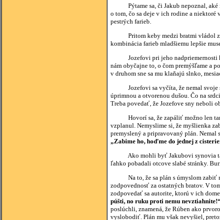
Pýtame sa, či Jakub nepoznal, aké napä
o tom, čo sa deje v ich rodine a niektor
pestrých farieb.
Pritom keby medzi bratmi vládol zdravý
kombinácia farieb mladšiemu lepšie musel
Jozefovi pri jeho nadpriemernosti hrozi
nám obyčajne to, o čom premýšľame a po 
v druhom sne sa mu klaňajú slnko, mesia
Jozefovi sa vyčíta, že nemal svoje sn
úprimnou a otvorenou dušou. Čo na srdci,
Treba povedať, že Jozefove sny neboli o
Hovorí sa, že zapáliť možno len tam, kd
vzplanul. Nemyslime si, že myšlienka zab
premyslený a pripravovaný plán. Nemal sí
„Zabime ho, hoďme do jednej z cisteri
Ako mohli byť Jakubovi synovia takto 
ľahko pobadali otcove slabé stránky. Burin
Na to, že sa plán s úmyslom zabiť neu
zodpovednosť za ostatných bratov. V to
zodpovedať sa autorite, ktorú v ich dom
púšti, no ruku proti nemu nevztiahnite!
poslúchli, znamená, že Rúben ako prvoro
vyslobodiť. Plán mu však nevyšiel, pretož