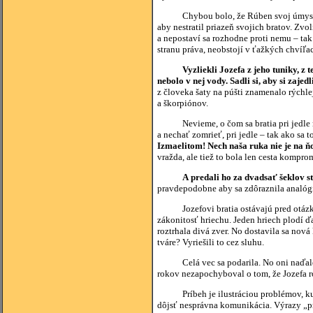
Chybou bolo, že Rúben svoj úmysel zach
aby nestratil priazeň svojich bratov. Zvo
a nepostaví sa rozhodne proti nemu – tak
stranu práva, neobstojí v ťažkých chvíľa
Vyzliekli Jozefa z jeho tuniky, z 
nebolo v nej vody. Sadli si, aby si zaje
z človeka šaty na púšti znamenalo rýchle
a škorpiónov.
Nevieme, o čom sa bratia pri jedle rozpr
a nechať zomrieť, pri jedle – tak ako sa t
Izmaelitom! Nech naša ruka nie je na ňo
vražda, ale tiež to bola len cesta kompro
A predali ho za dvadsať šeklov st
pravdepodobne aby sa zdôraznila analógi
Jozefovi bratia ostávajú pred otázkou:
zákonitosť hriechu. Jeden hriech plodí ď
roztrhala divá zver. No dostavila sa nov
tváre? Vyriešili to cez sluhu.
Celá vec sa podarila. No oni naďalej m
rokov nezapochyboval o tom, že Jozefa ro
Príbeh je ilustráciou problémov, ku kt
dôjsť nesprávna komunikácia. Výrazy „pr