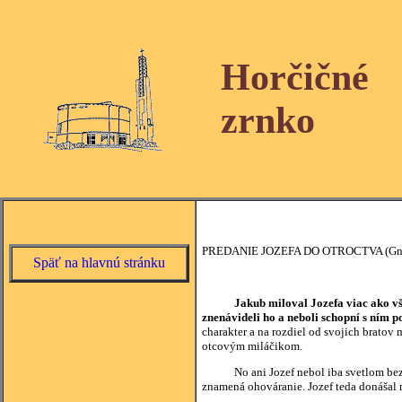
Horčičné
zrnko
PREDANIE JOZEFA DO OTROCTVA (Gn
Späť na hlavnú stránku
Jakub miloval Jozefa viac ako vš
znenávideli ho a neboli schopní s ním 
charakter a na rozdiel od svojich bratov
otcovým miláčikom.
No ani Jozef nebol iba svetlom bez tmy
znamená ohováranie. Jozef teda donášal n