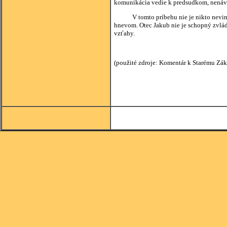
komunikácia vedie k predsudkom, nenávist
V tomto príbehu nie je nikto nevinný. 
hnevom. Otec Jakub nie je schopný zvlád
vzťahy.
(použité zdroje: Komentár k Starému Zák