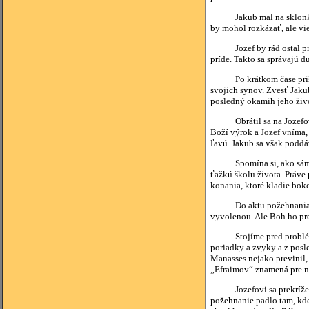
Jakub mal na sklonku živ
by mohol rozkázať, ale vie,
Jozef by rád ostal pri sv
príde. Takto sa správajú d
Po krátkom čase prišla
svojich synov. Zvesť Jaku
posledný okamih jeho život
Obrátil sa na Jozefový
Boží výrok a Jozef vníma,
ľavú. Jakub sa však poddáv
Spomína si, ako sám kedy
ťažkú školu života. Práve 
konania, ktoré kladie boko
Do aktu požehnania svoj
vyvolenou. Ale Boh ho prek
Stojíme pred problémom 
poriadky a zvyky a z posl
Manasses nejako previnil,
„Efraimov“ znamená pre ni
Jozefovi sa prekrížené Ja
požehnanie padlo tam, kde