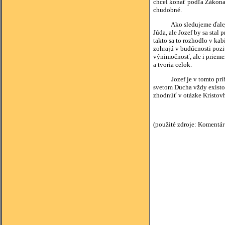
chcel konať podľa Zákona 
chudobné.
Ako sledujeme ďalej – aj
Júda, ale Jozef by sa stal
takto sa to rozhodlo v ka
zohrajú v budúcnosti pozi
výnimočnosť, ale i prieme
a tvoria celok.
Jozef je v tomto príbehu 
svetom Ducha vždy existov
zhodnúť v otázke Kristovho
(použité zdroje: Komentár