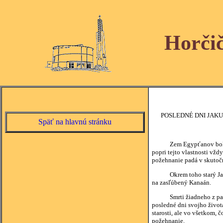
Horči
POSLEDNÉ DNI JAKUBA
Späť na hlavnú stránku
Zem Egypťanov bola bohat
popri tejto vlastnosti vžd
požehnanie padá v skutočn
Okrem toho starý Jakub j
na zasľúbený Kanaán.
Smrti žiadneho z patriar
posledné dni svojho života
starosti, ale vo všetkom, 
požehnanie.