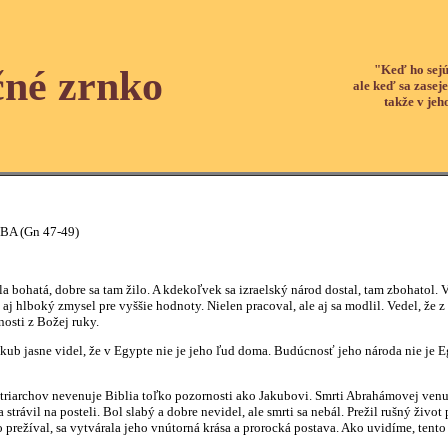
"Keď ho sejú
čné zrnko
ale keď sa zaseje
takže v jeh
 (Gn 47-49)
á, dobre sa tam žilo. A kdekoľvek sa izraelský národ dostal, tam zbohatol. V t
y aj hlboký zmysel pre vyššie hodnoty. Nielen pracoval, ale aj sa modlil. Vedel, že
osti z Božej ruky.
asne videl, že v Egypte nie je jeho ľud doma. Budúcnosť jeho národa nie je Egyp
chov nevenuje Biblia toľko pozornosti ako Jakubovi. Smrti Abrahámovej venuje j
 strávil na posteli. Bol slabý a dobre nevidel, ale smrti sa nebál. Prežil rušný 
čo prežíval, sa vytvárala jeho vnútorná krása a prorocká postava. Ako uvidíme, tent