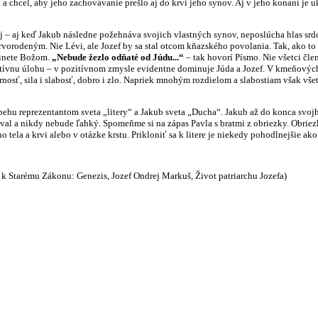
a chcel, aby jeho zachovávanie prešlo aj do krvi jeho synov. Aj v jeho konaní je 
 keď Jakub následne požehnáva svojich vlastných synov, neposlúcha hlas srdca,
 prvorodeným. Nie Lévi, ale Jozef by sa stal otcom kňazského povolania. Tak, ako to
binete Božom.
„Nebude žezlo odňaté od Júdu...“
– tak hovorí Písmo. Nie všetci čl
tívnu úlohu – v pozitívnom zmysle evidentne dominuje Júda a Jozef. V kmeňových
rnosť, sila i slabosť, dobro i zlo. Napriek mnohým rozdielom a slabostiam však v
reprezentantom sveta „litery“ a Jakub sveta „Ducha“. Jakub až do konca svojho 
al a nikdy nebude ľahký. Spomeňme si na zápas Pavla s bratmi z obriezky. Obriezka
 tela a krvi alebo v otázke krstu. Prikloniť sa k litere je niekedy pohodlnejšie ak
 k Starému Zákonu: Genezis, Jozef Ondrej Markuš, Život patriarchu Jozefa)