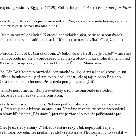
aj ma, prosím, v Egypte!
(47,29) Vidíme ho prosiť. Ako otec –
pater
familiaris,
ý Egypt. A Jakub sa proti tomu nebúri. Vie, že keď mu bude horšie, syn opäť
ť, že svet sa netočí iba okolo nás.
, ktoré sa nesmú odkladať. K otcovi neprichádza sám, berie so sebou dvoch
ajúci starec sa posadil na posteli. Nikto ho nemusel dvíhať. Cítil, že tento
prvorodených bol Božím zákonom: „Všetko, čo otvára život, je moje!“ – tak znel
Efraim. A preto pojme prvorodeného pred pravú otcovu ruku a toho druhého pred
 Prekrižuje svoje ruky – pravú na Efraima a ľavú na Manassesa.
ho. Pán Boh ho preto previedol cez mnohé skúšky a musel absolvovať veľmi
ekrížené Jakubove ruky sú prejavom poslušnosti, ale aj tajuplného Božieho
ký ostrozrak pre budúcnosť, že sa nedá pomýliť a odchýliť.
nemôže nespomenúť. Bol presvedčený o tom, že ona bude tou Bohom
alo, ostáva pre nás svätým tajomstvom.
dy robí rôzne prechmaty. Nekoná podľa nášho rozumu, ale odloží naše
ky. Protestujeme a búrime sa proti nim. Nemáme záznam, že by sa prvorodený
 okom hľadieť na „Efraimov“, pretože je viac ako isté, že požehnanie pre
 je už slepý a starý...“ Jakubove staré ruky však nepopustili a jeho
ek, treba povedať, že predsa nevidel všetko jasne. Nemôžme mu to vyčítať –