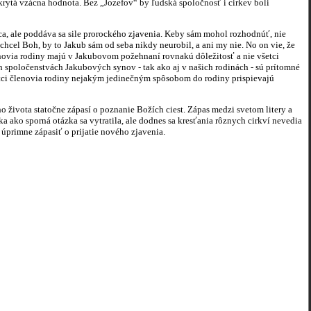
ukrytá vzácna hodnota. Bez „Jozefov“ by ľudská spoločnosť i cirkev boli
 ale poddáva sa sile prorockého zjavenia. Keby sám mohol rozhodnúť, nie
 chcel Boh, by to Jakub sám od seba nikdy neurobil, a ani my nie. No on vie, že
enovia rodiny majú v Jakubovom požehnaní rovnakú dôležitosť a nie všetci
 spoločenstvách Jakubových synov - tak ako aj v našich rodinách - sú prítomné
šetci členovia rodiny nejakým jedinečným spôsobom do rodiny prispievajú
života statočne zápasí o poznanie Božích ciest. Zápas medzi svetom litery a
 ako sporná otázka sa vytratila, ale dodnes sa kresťania rôznych cirkví nevedia
o úprimne zápasiť o prijatie nového zjavenia.