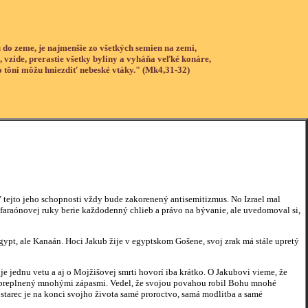
 do zeme, je najmenšie zo všetkých semien na zemi,
, vzíde, prerastie všetky byliny a vyháňa veľké konáre,
o tôni môžu hniezdiť nebeské vtáky." (Mk4,31-32)
ejto jeho schopnosti vždy bude zakorenený antisemitizmus. No Izrael mal
 z faraónovej ruky berie každodenný chlieb a právo na bývanie, ale uvedomoval si,
t, ale Kanaán. Hoci Jakub žije v egyptskom Gošene, svoj zrak má stále upretý
ednu vetu a aj o Mojžišovej smrti hovorí iba krátko. O Jakubovi vieme, že
život preplnený mnohými zápasmi. Vedel, že svojou povahou robil Bohu mnohé
o starec je na konci svojho života samé proroctvo, samá modlitba a samé