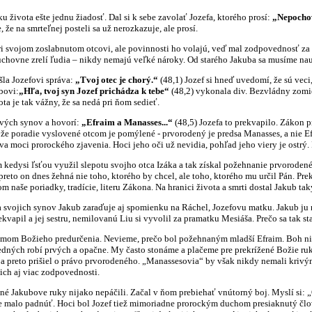
ota ešte jednu žiadosť. Dal si k sebe zavolať Jozefa, ktorého prosí:
„Nepochov
 že na smrteľnej posteli sa už nerozkazuje, ale prosí.
ojom zoslabnutom otcovi, ale povinnosti ho volajú, veď mal zodpovednosť za cel
uchovne zrelí ľudia – nikdy nemajú veľké nároky. Od starého Jakuba sa musíme nauči
 Jozefovi správa:
„Tvoj otec je chorý.“
(48,1) Jozef si hneď uvedomí, že sú veci
bovi:
„Hľa, tvoj syn Jozef prichádza k tebe“
(48,2) vykonala div. Bezvládny zomier
a je tak vážny, že sa nedá pri ňom sedieť.
ch synov a hovorí:
„Efraim a Manasses...“
(48,5) Jozefa to prekvapilo. Zákon 
 že poradie vyslovené otcom je pomýlené - prvorodený je predsa Manasses, a nie 
a moci prorockého zjavenia. Hoci jeho oči už nevidia, pohľad jeho viery je ostrý.
si ľsťou využil slepotu svojho otca Izáka a tak získal požehnanie prvorodené
preto on dnes žehná nie toho, ktorého by chcel, ale toho, ktorého mu určil Pán. Pr
m naše poriadky, tradície, literu Zákona. Na hranici života a smrti dostal Jakub ta
ich synov Jakub zaraďuje aj spomienku na Ráchel, Jozefovu matku. Jakub ju 
vapil a jej sestru, nemilovanú Liu si vyvolil za pramatku Mesiáša. Prečo sa tak st
Božieho predurčenia. Nevieme, prečo bol požehnaným mladší Efraim. Boh nieke
edných robí prvých a opačne. My často stonáme a plačeme pre prekrížené Božie ru
 a preto prišiel o právo prvorodeného. „Manassesovia“ by však nikdy nemali krivým
ch aj viac zodpovednosti.
kubove ruky nijako nepáčili. Začal v ňom prebiehať vnútorný boj. Myslí si: „Otec
 malo padnúť. Hoci bol Jozef tiež mimoriadne prorockým duchom presiaknutý člov