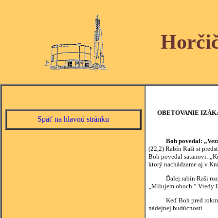
Horči
OBETOVANIE IZÁK
Späť na hlavnú stránku
Boh povedal: „Vezm
(22,2) Rabín Raši si preds
Boh povedal satanovi: „Ke
ktorý nachádzame aj v Kni
Ďalej rabín Raši rozvíj
„Milujem oboch.“ Vtedy B
Keď Boh pred rokmi poveda
nádejnej budúcnosti.