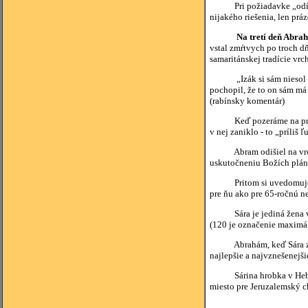
Pri požiadavke „odíď“ do
nijakého riešenia, len prá
Na tretí deň Abrah
vstal zmŕtvych po troch dň
samaritánskej tradície vrc
„Izák si sám niesol drevo
pochopil, že to on sám má
(rabínsky komentár)
Keď pozeráme na príbeh 
v nej zaniklo - to „príliš
Abram odišiel na vrch Mo
uskutočneniu Božích plán
Pritom si uvedomujeme, ž
pre ňu ako pre 65-ročnú n
Sára je jediná žena v dej
(120 je označenie maximáln
Abrahám, keď Sára zomrela
najlepšie a najvznešenejš
Sárina hrobka v Hebrone 
miesto pre Jeruzalemský c