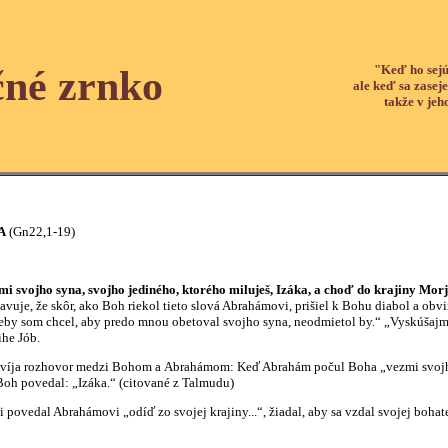
"Keď ho sejú
čné zrnko
ale keď sa zaseje
takže v jeh
A
(Gn22,1-19)
i svojho syna, svojho jediného, ktorého miluješ, Izáka, a choď do krajiny Mor
tavuje, že skôr, ako Boh riekol tieto slová Abrahámovi, prišiel k Bohu diabol a o
by som chcel, aby predo mnou obetoval svojho syna, neodmietol by.“ „Vyskúšajme
he Jób.
a rozhovor medzi Bohom a Abrahámom: Keď Abrahám počul Boha „vezmi svojho 
oh povedal: „Izáka.“ (citované z Talmudu)
l Abrahámovi „odíď zo svojej krajiny...“, žiadal, aby sa vzdal svojej bohatej 