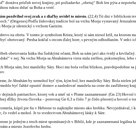
stáva prísľub novej krajiny, pri požiadavke „obetuj“ Boh len pýta a nepotešuje
zdnou rukou držať sa Boha a veriť.
ám pozdvihol svoj zrak a z diaľky uvidel to miesto.
(22,4) Tri dni v biblickom te
och.“ (Origenes) Podľa židovskej tradície bol na vrchu Morja vystavaný Jeruzalem.
h Morja je identický s vrchom Garizim.
 na obetu. V tomto je symbolom Krista, ktorý si sám niesol kríž, na ktorom mal 
 byť obetovaný. Predsa kráčal s otcom ďalej hore, s pevným odhodlaním. V srdci i
obetovania Izáka iba ľudskými očami, Boh sa nám javí ako tvrdý a krvilačný. 
 ľudské“ v nej. Na vrchu Morja sa Abrahámova viera stala zrelšou, pokornejšou, lebo
rja sám, bez manželky Sáry. Hoci mu bola veľmi blízkou, pravdepodobne sa jej n
ov.
e Abrahám by nemohol byť tým, kým bol, bez manželky Sáry. Bola nielen jeho m
emohlo byť ľahké opustiť domov a nasledovať manžela na ceste do zasľúbenej kraj
inách patriarchov, ktorej vek a smrť sú v Písme zaznamenané. (Gn 23) Hovorí to
ej dĺžky života človeka – porovnaj Gn 6,3 a číslo 7 je číslo plnosti) a hovorí o to
, kúpil pre ňu v Hebrone to najkrajšie miesto ako hrobku. Nevyjednával, i keď c
ie, čo vedel a mohol. Je to svedectvom Abrahámovej lásky k Sáre.
je jedným z troch miest spomínaných v Biblii, kde je zaznamenaná legálna kúp
hrám a miesto Jozefovho hrobu.