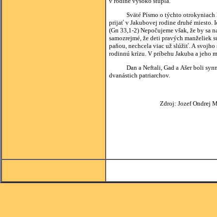
v rodine vysoko stúpla.
Sväté Písmo o týchto otrokyniach hovo
prijať v Jakubovej rodine druhé miesto. 
(Gn 33,1-2) Nepočujeme však, že by sa na 
samozrejmé, že deti pravých manželiek 
paňou, nechcela viac už slúžiť. A svojh
rodinnú krízu. V príbehu Jakuba a jeho m
Dan a Neftali, Gad a Ašer boli synmi t
dvanástich patriarchov.
Zdroj: Jozef Ondrej Markuš, Bi