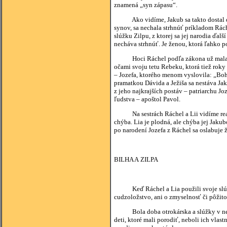
znamená „syn zápasu“.
Ako vidíme, Jakub sa takto dostal do t
synov, sa nechala strhnúť príkladom Rác
slúžku Zilpu, z ktorej sa jej narodia ďal
necháva strhnúť. Je ženou, ktorá ľahko 
Hoci Ráchel podľa zákona už mala dvoch
očami svoju tetu Rebeku, ktorá tiež rok
– Jozefa, ktorého menom vyslovila: „Boh
pramatkou Dávida a Ježiša sa nestáva J
z jeho najkrajších postáv – patriarchu J
ľudstva – apoštol Pavol.
Na sestrách Ráchel a Lii vidíme realit
chýba. Lia je plodná, ale chýba jej Jakub
po narodení Jozefa z Ráchel sa oslabuje ž
BILHA A ZILPA
Keď Ráchel a Lia použili svoje slúžky n
cudzoložstvo, ani o zmyselnosť či pôžit
Bola doba otrokárska a slúžky v nej bo
deti, ktoré mali porodiť, neboli ich vlas