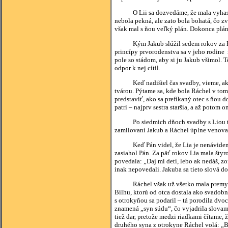
O Lii sa dozvedáme, že mala vyhasnuté oč
nebola pekná, ale zato bola bohatá, čo z
však mal s ňou veľký plán. Dokonca plán
Kým Jakub slúžil sedem rokov za Ráche
princípy prvorodenstva sa v jeho rodine 
pole so stádom, aby si ju Jakub všimol. T
odpor k nej cítil.
Keď nadišiel čas svadby, vieme, ako t
tvárou. Pýtame sa, kde bola Ráchel v tom
predstaviť, ako sa prefíkaný otec s ňou d
patrí – najprv sestra staršia, a až potom o
Po siedmich dňoch svadby s Liou teda n
zamilovaní Jakub a Ráchel úplne venova
Keď Pán videl, že Lia je nenávidená, o
zasiahol Pán. Za päť rokov Lia mala štyr
povedala: „Daj mi deti, lebo ak nedáš, zo
inak nepovedali. Jakuba sa tieto slová do
Ráchel však už všetko mala premyslené
Bilhu, ktorú od otca dostala ako svadobn
s otrokyňou sa podaril – tá porodila dvo
znamená „syn súdu“, čo vyjadrila slovam
tiež dar, pretože medzi riadkami čítame,
druhého syna z otrokyne Ráchel volá: „B