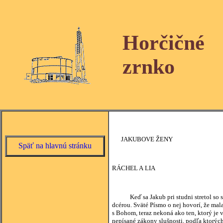
Horčičné
zrnko
JAKUBOVE ŽENY
Späť na hlavnú stránku
RÁCHEL A LIA
Keď sa Jakub pri studni stretol so svoj
dcérou. Sväté Písmo o nej hovorí, že mala
s Bohom, teraz nekoná ako ten, ktorý je 
nepísané zákony slušnosti, podľa ktorých 