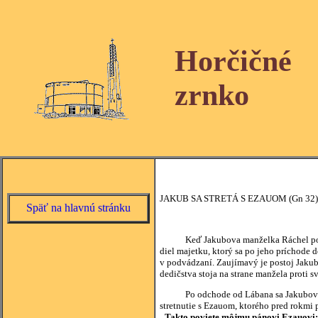
Horčičné
zrnko
JAKUB SA STRETÁ S EZAUOM (Gn 32)
Späť na hlavnú stránku
Keď Jakubova manželka Ráchel porodila
diel majetku, ktorý sa po jeho príchode 
v podvádzaní. Zaujímavý je postoj Jakub
dedičstva stoja na strane manžela proti s
Po odchode od Lábana sa Jakubov zrak 
stretnutie s Ezauom, ktorého pred rokmi p
„Takto poviete môjmu pánovi Ezauovi: ,