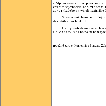
a Zilpa so svojimi deťmi, potom menej 
chráni to najcennejšie. Rozumne nechal k
aby v prípade boja vyvinuli maximálne ús
Opis stretnutia bratov naznačuje zmieren
dvadsiatich dvoch rokoch.
Jakub je sústredením všetkých negatívn
ale Boh ho mal rád a nechal na ňom spoč
(použité zdroje: Komentár k Starému Zák