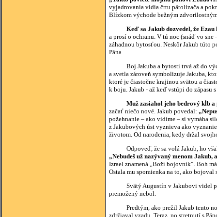
vyjadrovania vidia črtu pätolizača a pokr
Blízkom východe bežným zdvorilostným
Keď sa Jakub dozvedel, že Ezau 
a prosí o ochranu. V tú noc (snáď vo sne
záhadnou bytosťou. Neskôr Jakub túto p
Pána.
Boj Jakuba a bytosti trvá až do východ
a svetla zároveň symbolizuje Jakuba, ktor
ktoré je čiastočne krajinou svätou a čia
k boju. Jakub - až keď vstúpi do zápasu 
Muž zasiahol jeho bedrový kĺb a 
začať niečo nové. Jakub povedal:
„Nepus
požehnanie – ako vidíme – si vymáha si
z Jakubových úst vyznieva ako vyznanie 
životom. Od narodenia, kedy držal svojho
Odpoveď, že sa volá Jakub, ho však p
„Nebudeš už nazývaný menom Jakub, ale
Izrael znamená „Boží bojovník“. Boh má r
Ostala mu spomienka na to, ako bojoval 
Svätý Augustín v Jakubovi videl podobno
premožený nebol.
Predtým, ako prežil Jakub tento nočný
zdržiaval vzadu. Teraz, po stretnutí s Pá