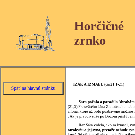
Horčičné
zrnko
IZÁK A IZMAEL
(Gn21,1-21)
Späť na hlavnú stránku
Sára počala a porodila Abrahámo
(21,5) Pre svätého Jána Zlatoústeho nebol
z lona, ktoré už bolo pozbavené možnost
„Ak je pravdivé, že po Božom prisľúbení
Raz Sára videla, ako sa Izmael, syn E
otrokyňu a jej syna, pretože nebude sy
kruté. Sú však v súlade s vtedajším záko