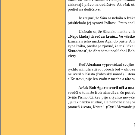
získavajú právo na dedičstvo. Ak však ot
podiel na dedičstve.
Je zrejmé, že Sára sa nebála o Izákovo
prislúchalo jej synovi Izákovi. Preto ap
Ukázalo sa, že Sára ako matka vnímala
„Nepokladaj tú reč za krutú... Vo všetko
Izmaela s jeho matkou Agar do púšte. A h
syna Izáka, predsa je zjavné, že rozlúč
Skutočnosť, že Abrahám uposlúchol Boha
viery.
Keď Abrahám vyprevádzal svojho syna I
rýchlo minula a život oboch bol v ohroze
neuveril v Krista (židovský národ). Lite
a Kristovi, pije len vodu z mecha a táto v
Avšak
Boh Agar otvoril oči a ona
svedčí o tom, že Boh nám dáva, čo potre
Sväté Písmo. Cirkev pije z týchto nevy
„je tak blízko studne, ale nemôže z nej p
prameň života, Krista“. (Cyril Alexandrij
(zdroj: Komentár k S