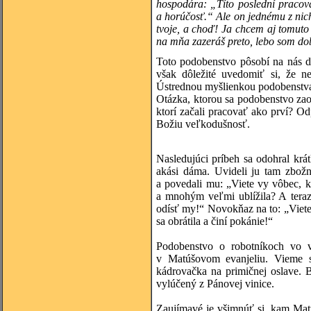
hospodára: „Títo poslední pracova
a horúčosť.“ Ale on jednému z nich
tvoje, a choď! Ja chcem aj tomuto
na mňa zazeráš preto, lebo som do
Toto podobenstvo pôsobí na nás d
však dôležité uvedomiť si, že ne
Ústrednou myšlienkou podobenstv
Otázka, ktorou sa podobenstvo zaobe
ktorí začali pracovať ako prví? O
Božiu veľkodušnosť.
Nasledujúci príbeh sa odohral krá
akási dáma. Uvideli ju tam zbožní
a povedali mu: „Viete vy vôbec, k
a mnohým veľmi ublížila? A teraz
odísť my!“ Novokňaz na to: „Viete
sa obrátila a činí pokánie!“
Podobenstvo o robotníkoch vo v
v Matúšovom evanjeliu. Vieme s
kádrovačka na primičnej oslave. 
vylúčený z Pánovej vinice.
Zaujímavé je všimnúť si, kam Matú