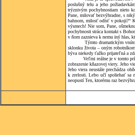
poslušný telu a jeho požiadavká
trýznivým pochybnostiam nieto ko
Pane, milovať bezvýhradne, s nikým
bahnom, milosť odísť v pokoji?“ K
výsmech! Nie som, Pane, ošmeknutý
pochybnosti stráca kontakt s Bohom
v ňom zaznieva k nemu iný hlas, kt
Týmto dramatickým vnútorným bo
sklonku života – oným robotníkom 
býva niekedy ťažko prijateľná a zdá
Veľmi reálne je v tomto príbehu 
zobrazenie kňazovej viery. Jeho vie
Jeho viera neustále prechádza ohňom
k zrelosti. Lebo učí spoliehať s
neopustí Ten, ktorému raz bezvýhr