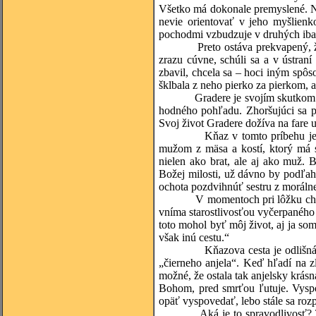
Všetko má dokonale premyslené. Na
nevie orientovať v jeho myšlienk
pochodmi vzbudzuje v druhých iba 
Preto ostáva prekvapený, že blíz
zrazu cúvne, schúli sa a v ústran
zbavil, chcela sa – hoci iným spôs
šklbala z neho pierko za pierkom, a
Gradere je svojím skutkom zrazu
hodného pohľadu. Zhoršujúci sa p
Svoj život Gradere dožíva na fare u
Kňaz v tomto príbehu je vykres
mužom z mäsa a kostí, ktorý má s
nielen ako brat, ale aj ako muž. 
Božej milosti, už dávno by podľah
ochota pozdvihnúť sestru z morálne
V momentoch pri lôžku chorého 
vníma starostlivosťou vyčerpaného
toto mohol byť môj život, aj ja so
však inú cestu.“
Kňazova cesta je odlišná od jeho
„čierneho anjela“. Keď hľadí na z
možné, že ostala tak anjelsky krásn
Bohom, pred smrťou ľutuje. Vyspo
opäť vyspovedať, lebo stále sa ro
Aká je to spravodlivosť? Tento 