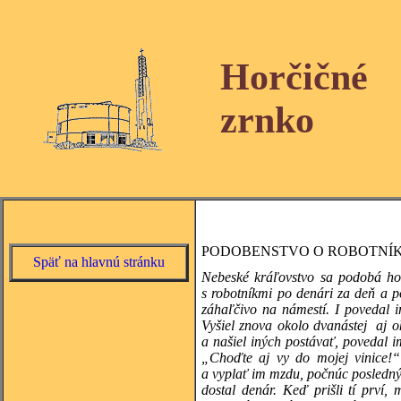
Horčičné
zrnko
PODOBENSTVO O ROBOTNÍK
Späť na hlavnú stránku
Nebeské kráľovstvo sa podobá hosp
s robotníkmi po denári za deň a pos
záhaľčivo na námestí. I povedal 
Vyšiel znova okolo dvanástej aj o
a našiel iných postávať, povedal 
„Choďte aj vy do mojej vinice!“
a vyplať im mzdu, počnúc poslednými
dostal denár. Keď prišli tí prví, 