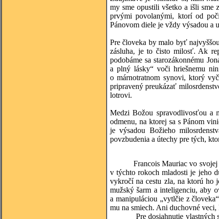
my sme opustili všetko a išli sme 
prvými povolanými, ktorí od poč
Pánovom diele je vždy výsadou a 
Pre človeka by malo byť najvyššou 
zásluha, je to čisto milosť. Ak r
podobáme sa starozákonnému Jonáš
a plný lásky“ voči hriešnemu ni
o márnotratnom synovi, ktorý vyč
pripravený preukázať milosrdenstv
lotrovi.
Medzi Božou spravodlivosťou a mil
odmenu, na ktorej sa s Pánom vin
je výsadou Božieho milosrdenst
povzbudenia a útechy pre tých, kto
Francois Mauriac vo svojej knihe
v týchto rokoch mladosti je jeho 
vykročí na cestu zla, na ktorú ho
mužský šarm a inteligenciu, aby o
a manipuláciou „vytlčie z človeka“
mu na smiech. Ani duchovné veci, k
Pre dosiahnutie vlastných sebeck