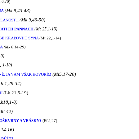
 6,70)
(Mk 9,43-48)
IA
(Mk 9,49-50)
 SLANOSŤ
...
IATICH PANNÁCH
(Mt 25,1-13)
BE KRÁĽOVHO SYNA
(Mt 22,1-14)
ĽA
(Mk 6,14-29)
-9)
, 1-10)
(Mt5,17-20)
É, JA VÁM VŠAK HOVORÍM
(Jn1,29-34)
(Lk 21,5-19)
CH
Lk18,1-8)
38-42)
POŠKVRNY A VRÁSKY?
(Ef 5,27)
 14-16)
 PÚŠTI