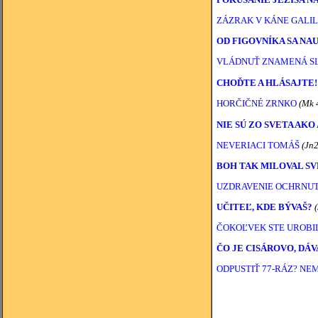
ZÁZRAK V KÁNE GALIL
OD FIGOVNÍKA SA NA
VLÁDNUŤ ZNAMENÁ S
CHOĎTE A HLÁSAJTE!
HORČIČNÉ ZRNKO
(Mk 
NIE SÚ ZO SVETA AKO 
NEVERIACI TOMÁŠ
(Jn
BOH TAK MILOVAL S
UZDRAVENIE OCHRNU
UČITEĽ, KDE BÝVAŠ?
ČOKOĽVEK STE UROBIL
ČO JE CISÁROVO, DÁV
ODPUSTIŤ 77-RÁZ? NE