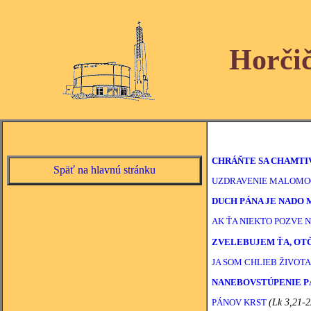
Horči
CHRÁŇTE SA CHAMTI
Späť na hlavnú stránku
UZDRAVENIE MALOM
DUCH PÁNA JE NADO
AK ŤA NIEKTO POZVE N
ZVELEBUJEM ŤA, OTČ
JA SOM CHLIEB ŽIVOTA
NANEBOVSTÚPENIE P
PÁNOV KRST
(Lk 3,21-2