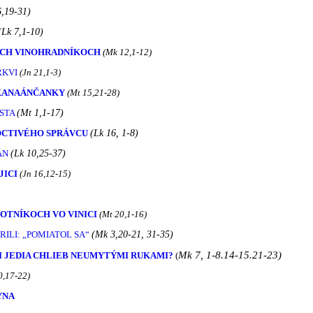
6,19-31)
(Lk 7,1-10)
ÝCH VINOHRADNÍKOCH
(Mk 12,1-12)
RKVI
(Jn 21,1-3)
 KANAÁNČANKY
(Mt 15,21-28)
STA
(Mt 1,1-17)
OCTIVÉHO SPRÁVCU
(Lk 16, 1-8)
ÁN
(Lk 10,25-37)
JICI
(Jn 16,12-15)
OTNÍKOCH VO VINICI
(Mt 20,1-16)
ILI: „POMIATOL SA“
(Mk 3,20-21, 31-35)
Mk 7, 1-8.14-15.21-23)
I JEDIA CHLIEB NEUMYTÝMI RUKAMI?
(
0,17-22)
YNA