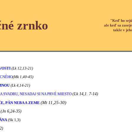
"Keď ho sejú
čné zrnko
ale keď sa zaseje
takže v jeh
VOSTI
(Lk 12,13-21)
OCNÉHO
(Mk 1,40-45)
 MNOU
(Lk 4,14-21)
A SVADBU, NESADAJ SI NA PRVÉ MIESTO
(Lk 14,1. 7-14)
(Mt 11,25-30)
E, PÁN NEBA A ZEME
(Jn 6,24-35)
ÁNA
(Sk 1,3)
2)