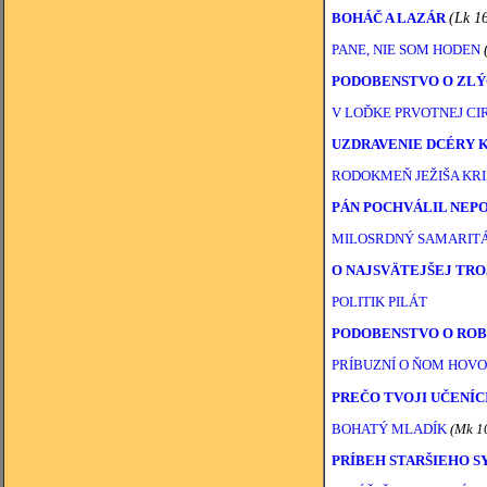
BOHÁČ A LAZÁR
(Lk 1
PANE, NIE SOM HODEN
PODOBENSTVO O ZL
V LOĎKE PRVOTNEJ CI
UZDRAVENIE DCÉRY
RODOKMEŇ JEŽIŠA KRI
PÁN POCHVÁLIL NEP
MILOSRDNÝ SAMARIT
O NAJSVÄTEJŠEJ TRO
POLITIK PILÁT
PODOBENSTVO O ROB
PRÍBUZNÍ O ŇOM HOVOR
PREČO TVOJI UČENÍC
BOHATÝ MLADÍK
(Mk 1
PRÍBEH STARŠIEHO S