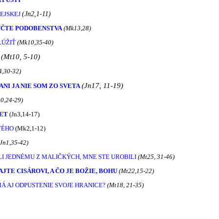
EJSKEJ
(Jn2,1-11)
UČTE PODOBENSTVA
(Mk13,28)
LÚŽIŤ
(Mk10,35-40)
(Mt10, 5-10)
4,30-32)
(Jn17, 11-19)
ANI JA NIE SOM ZO SVETA
20,24-29)
VET
(Jn3,14-17)
TÉHO
(Mk2,1-12)
(Jn1,35-42)
I JEDNÉMU Z MALIČKÝCH, MNE STE UROBILI
(Mt25, 31-46)
AJTE CISÁROVI, A ČO JE BOŽIE, BOHU
(Mt22,15-22)
MÁ AJ ODPUSTENIE SVOJE HRANICE?
(Mt18, 21-35)