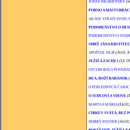
JUDÁŠ IŠKARIOTSKÝ
(Jn
PORNO A MASTURBÁC
AK SOĽ STRATÍ SVOJU
PODOBENSTVO O DES
PODOBENSTVO O SVAD
SMRŤ JÁNA KRSTITE
APOŠTOL FILIP
(Jn14, 4
JEŽIŠ A ZACHEJ
(Lk 19
OTCOM BOLO POVEDAN
HĽA, BOŽÍ BARÁNOK
O POSLEDNÝCH ČASO
(
O SUDCOVI A VDOVE
(Lk10,
MARTA A MÁRIA
CIRKEV SVÄTÁ, BEZ 
(Jn10,
DOBRÝ PASTIER
POKÚŠANIE JEŽIŠA NA