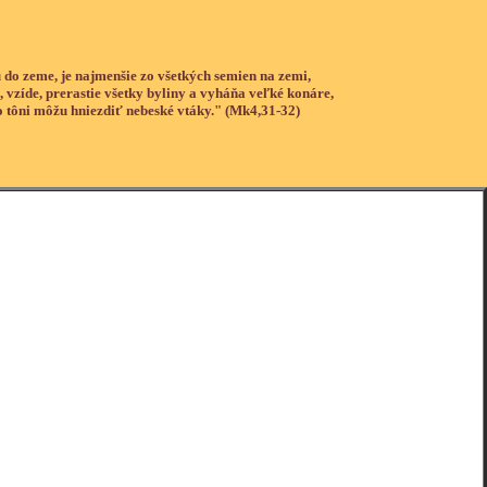
 do zeme, je najmenšie zo všetkých semien na zemi,
, vzíde, prerastie všetky byliny a vyháňa veľké konáre,
o tôni môžu hniezdiť nebeské vtáky." (Mk4,31-32)