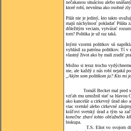
nečakanou situáciou alebo unášaný
ktoré robí, nevníma ako osobné zly
Pilát nie je jediný, kto takto uvaž
majú náchylnosť pokladať Piláta z
dôležitým veciam, vytvárať rozumn
tom? Politika je už raz taká.
Inými vzormi politikov sú naprík
vyhlásil za patróna politikov. Tí v
vlastný život ako by mali zradiť pr
Možno si teraz trochu vydýchneme
nie, ale každý z nás robí nejakú p
„Akým som politikom ja? Kto mi j
Tomáš Becket mal pred sebou sk
vzťah mu umožnil stať sa hlavou C
ako kancelár a cirkevný úrad ako
viac svetské alebo cirkevné záuj
kráľovi svetský úrad a tým sa zač
konečne zbaví tohto obťažného k
biskupa.
T.S. Eliot vo svojom di