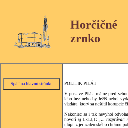
Horčičné
zrnko
POLITIK PILÁT
Späť na hlavnú stránku
V postave Piláta máme pred sebou 
lebo bez neho by Ježiš nebol vyda
vladára, ktorý sa neštítil korupcie 
Nakoniec sa i tak nevyhol odvola
hovorí aj Lk13,1:
„... rozprávali
ulúpil z jeruzalemského chrámu pok