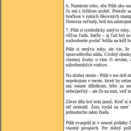
6. Namiesto toho, aby Pilát ako su
čo má s Ježišom urobiť. Pretože sa
hračkou v rukách šikovných manipu
členovia veľrady, boli len nástrojm
7. Pilát si symbolicky umýva ruky,
vôľou ľudu. Isteže – aj ľud bol z
rozhodnutie poslať Ježiša na kríž
Pilát si umýva ruky, ale vie, ž
spravodlivého súdu. Civilný rímsk
vlastnej úvahy o vine či nevine,
náboženských vodcov.
Na druhej strane - Pilát v ten deň 
nepokojom v meste, ktoré by otria
mu ostane dlžníkom, lebo za ni
nebezpečný – ale čo na tom, veď to
Záver dňa bol teda jasný. Keď si to
nič nestratil. Áno, vydal na smrť 
jednoducho takto žiada.
Pilát evanjelií je v umení politik
vlastný prospech. Pre dobrý poli