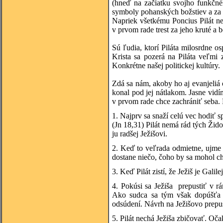
(hneď na začiatku svojho funkčné
symboly pohanských božstiev a za 
Napriek všetkému Poncius Pilát ne
v prvom rade trest za jeho kruté a 
Sú ľudia, ktorí Piláta milosrdne 
Krista sa pozerá na Piláta veľmi
Konkrétne našej politickej kultúry.
Zdá sa nám, akoby ho aj evanjeliá 
konal pod jej nátlakom. Jasne vidí
v prvom rade chce zachrániť seba.
1. Najprv sa snaží celú vec hodiť 
(Jn 18,31) Pilát nemá rád tých Žido
ju radšej Ježišovi.
2. Keď to veľrada odmietne, ujme 
dostane niečo, čoho by sa mohol ch
3. Keď Pilát zistí, že Ježiš je Gali
4. Pokúsi sa Ježiša prepustiť v 
Ako sudca sa tým však dopúšťa h
odsúdení. Návrh na Ježišovo prepus
5. Pilát nechá Ježiša zbičovať. Oč