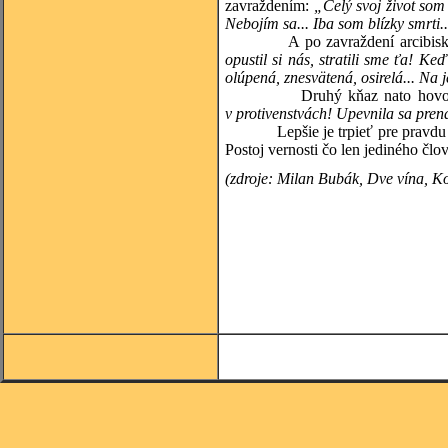
zavraždením:
„Celý svoj život som 
Nebojím sa... Iba som blízky smrti.
A po zavraždení arcibiskupa El
opustil si nás, stratili sme ťa! Ke
olúpená, znesvätená, osirelá... Na 
Druhý kňaz nato hovor
v protivenstvách! Upevnila sa pre
Lepšie je trpieť pre pravdu akob
Postoj vernosti čo len jediného člo
(zdroje: Milan Bubák, Dve vína, 