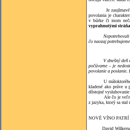
Je zaujímavé si všim
povolania je charakter
v búrke či inom neča
vyprahnutými stráň
Nepotrebovali 
čo naozaj potrebujem
V dnešný deň 
počúvame – je nedosta
povolanie a poslanie. 
U máloktorého povola
kladené ako práve u p
dôstojné vysluhovanie 
Ale čo je veľmi nár
z jazyka, ktorý sa stal
NOVÉ VÍNO PATR
David Wilkerso