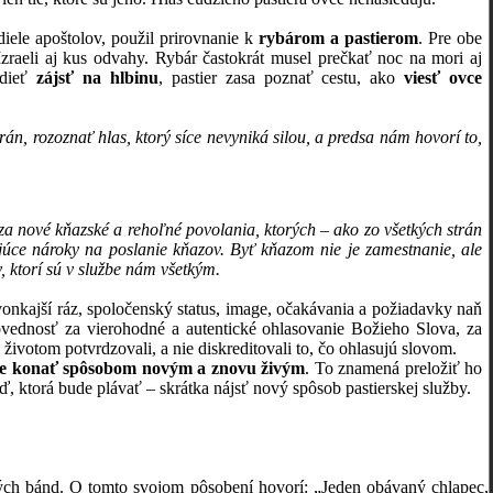
le apoštolov, použil prirovnanie k
rybárom a pastierom
. Pre obe
zraeli aj kus odvahy. Rybár častokrát musel prečkať noc na mori aj
edieť
zájsť na hlbinu
, pastier zasa poznať cestu, ako
viesť ovce
án, rozoznať hlas, ktorý síce nevyniká silou, a predsa nám hovorí to,
a nové kňazské a rehoľné povolania, ktorých – ako zo všetkých strán
júce nároky na poslanie kňazov. Byť kňazom nie je zamestnanie, ale
, ktorí sú v službe nám všetkým.
jší ráz, spoločenský status, image, očakávania a požiadavky naň
povednosť za vierohodné a autentické ohlasovanie Božieho Slova, za
ivotom potvrdzovali, a nie diskreditovali to, čo ohlasujú slovom.
nie konať spôsobom novým a znovu živým
. To znamená preložiť ho
oď, ktorá bude plávať – skrátka nájsť nový spôsob pastierskej služby.
ckých bánd. O tomto svojom pôsobení hovorí: „Jeden obávaný chlapec,