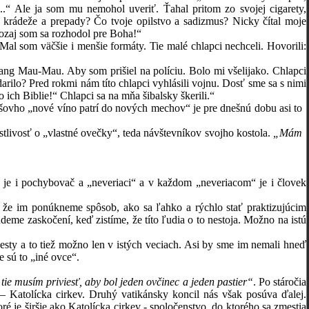
“ Ale ja som mu nemohol uveriť. Ťahal pritom zo svojej cigarety,
 krádeže a prepady? Čo tvoje opilstvo a sadizmus? Nicky čítal moje
aozaj som sa rozhodol pre Boha!“
om väčšie i menšie formáty. Tie malé chlapci nechceli. Hovorili:
 Mau-Mau. Aby som prišiel na políciu. Bolo mi všelijako. Chlapci
arilo? Pred rokmi nám títo chlapci vyhlásili vojnu. Dosť sme sa s nimi
 ich Biblie!“ Chlapci sa na mňa šibalsky škerili.“
vho „nové víno patrí do nových mechov“ je pre dnešnú dobu asi to
rostlivosť o „vlastné ovečky“, teda návštevníkov svojho kostola.
„Mám
i pochybovač a „neveriaci“ a v každom „neveriacom“ je i človek
im ponúkneme spôsob, ako sa ľahko a rýchlo stať praktizujúcim
udeme zaskočení, keď zistíme, že títo ľudia o to nestoja. Možno na istú
sty a to tiež možno len v istých veciach. Asi by sme im nemali hneď
e sú to „iné ovce“.
tie musím priviesť, aby bol jeden ovčinec a jeden pastier“
. Po stáročia
e – Katolícka cirkev. Druhý vatikánsky koncil nás však posúva ďalej.
é je širšie ako Katolícka cirkev - spoločenstvo, do ktorého sa zmestia