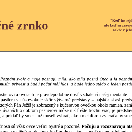
"Keď ho sejú
čné zrnko
ale keď sa zaseje
takže v jeh
 Poznám svoje a moje poznajú mňa, ako mňa pozná Otec a ja poznám O
e musím priviesť a budú počuť môj hlas, a bude jedno stádo a jeden pasti
i a ovciach je pravdepodobne dosť vzdialená našej mentalite – na r
pastiera v nás evokuje skôr výtvarné predstavy – najskôr si asi pred
 ktorých Pán Ježiš je zobrazený s kučeravou ovečkou okolo ramien, za
h o dobrom pastierovi môže rušiť ešte trochu viac, je predstava s
, a pokiaľ by sme si už museli vybrať, akou metaforou zvieraťa by sme 
i sú však ovce veľmi bystré a pozorné.
Počujú a rozoznávajú hla
znych majiteľov, ale ráno, keď príde pastier a zavolá na ne, zdvihnú sa 