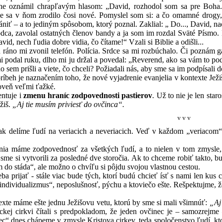
ne oznámil chrapľavým hlasom: „David, rozhodol som sa pre Boha...
že sa v ňom zrodilo čosi nové. Pomyslel som si: a čo omamné drogy,
ániť – a to jediným spôsobom, ktorý poznal. Zaklial: „ Do..., David, n
olal ostatných členov bandy a ja som im rozdal Sväté Písmo. Mal s
id, nech ľudia dobre vidia, čo čítame!“ Vzali si Biblie a odišli...
 zvonil telefón. Polícia. Srdce sa mi rozbúchalo. Či poznám gang
mi podal ruku, dlho mi ju držal a povedal: „Reverend, ako sa vám to pod
 sem prišli a viete, čo chceli? Požiadali nás, aby sme sa im podpísali do
je naznačením toho, že nové vyjadrenie evanjelia v kontexte Ježišo
ároveň veľmi ťažké.
uje i
zmenu hraníc zodpovednosti pastierov
. Už to nie je len sta
žiš.
„Aj tie musím priviesť do ovčinca“.
v v v
e ľudí na veriacich a neveriacich. Veď v každom „veriacom“ je 
zodpovednosť za všetkých ľudí, a to nielen v tom zmysle, že 
 sme si vytvorili za posledné dve storočia. Ak to chceme robiť takto, b
 do stáda“, ale možno o chvíľu si pôjdu svojou vlastnou cestou.
ať - stále viac bude tých, ktorí budú chcieť ísť s nami len kus ce
 individualizmus“, neposlušnosť, pýchu a ktoviečo ešte. Rešpektujme, ž
me ešte jednu Ježišovu vetu, ktorú by sme si mali všimnúť:
„Aj 
líckej cirkvi čítali s predpokladom, že jeden ovčinec je – samozrejm
c“ dnes chápeme v zmysle Kristova cirkev, teda spoločenstvo ľudí, ktor