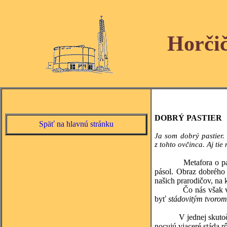
Horči
DOBRÝ PASTIER
Späť na hlavnú stránku
Ja som dobrý pastier.
z tohto ovčinca. Aj ti
Metafora o pastierov
pásol. Obraz dobrého 
našich prarodičov, na
Čo nás však v úvahác
byť
stádovitým tvorom
V jednej skutočnost
nocujú viaceré stáda rô