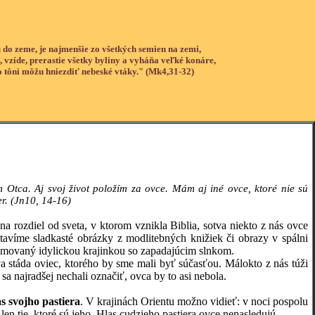
 do zeme, je najmenšie zo všetkých semien na zemi,
, vzíde, prerastie všetky byliny a vyháňa veľké konáre,
o tôni môžu hniezdiť nebeské vtáky." (Mk4,31-32)
tca. Aj svoj život položím za ovce. Mám aj iné ovce, ktoré nie sú
er. (Jn10, 14-16)
ozdiel od sveta, v ktorom vznikla Biblia, sotva niekto z nás ovce
stavíme sladkasté obrázky z modlitebných knižiek či obrazy v spálni
rámovaný idylickou krajinkou so zapadajúcim slnkom.
táda oviec, ktorého by sme mali byť súčasťou. Málokto z nás túži
sa najradšej nechali označiť, ovca by to asi nebola.
s svojho pastiera
. V krajinách Orientu možno vidieť: v noci pospolu
len tie, ktoré sú jeho. Hlas cudzieho pastiera ovce nenasledujú.