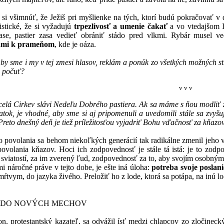
núť, že Ježiš pri myšlienke na tých, ktorí budú pokračovať v die
istické, že si vyžadujú
trpezlivosť a umenie čakať
a vo vtedajšom I
se, pastier zasa vedieť obrániť stádo pred vlkmi. Rybár musel v
ami k prameňom
, kde je oáza.
by sme i my v tej zmesi hlasov, reklám a ponúk zo všetkých možných str
e počuť?
v v v
celá Cirkev slávi Nedeľu Dobrého pastiera. Ak sa máme s ňou modliť z
tok, je vhodné, aby sme si aj pripomenuli a uvedomili stále sa zvyšu
Preto dnešný deň je tiež príležitosťou vyjadriť Bohu vďačnosť za kňazov
nia sa behom niekoľkých generácií tak radikálne zmenil jeho vonka
ovolania kňazov. Hoci ich zodpovednosť je stále tá istá: je to zod
sviatostí, za im zverený ľud, zodpovednosť za to, aby svojím osobným ž
očné práve v tejto dobe, je ešte iná úloha:
potreba svoje posla
 mŕtvym, do jazyka živého. Preložiť ho z lode, ktorá sa potápa, na inú l
Í DO NOVÝCH MECHOV
n, protestantský kazateľ, sa odvážil ísť medzi chlapcov zo zločine