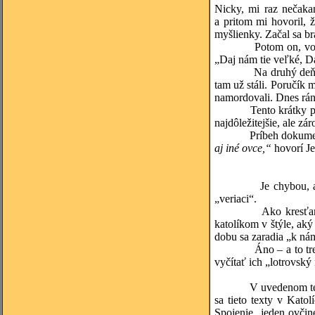
Nicky, mi raz nečaka
a pritom mi hovoril, 
myšlienky. Začal sa br
Potom on, vodca, zav
„Daj nám tie veľké, Dav
Na druhý deň ráno mi
tam už stáli. Poručík 
namordovali. Dnes ráno
Tento krátky príbeh 
najdôležitejšie, ale z
Príbeh dokument
aj iné ovce,“
hovorí Je
Je chybou, ak delím
„veriaci“.
Ako kresťania máme 
katolíkom v štýle, aký
dobu sa zaradia „k nám
Áno – a to treba prij
vyčítať ich „lotrovský
V uvedenom texte má
sa tieto texty v Kato
Spojenie „jeden ovčine