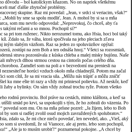
iného dôvodu – bol katolíckym kňazom. No on napriek všetkému
hceli mať ďalšie zbytočné problémy.
vnej skupine. Raz mi povedal: „Jean, v srdci si veriacim, však?“
 „Mohli by sme sa spolu modliť, Jean. A mohol by si sa u mňa
starca, som mu nevrlo odpovedal: „Neprovokuj, čo chceš, aby ťa
l s takými rečami a so mnou. Pochopil si?“
sa pri tom ruženec. Nikto nerozumel tomu, ako Hsia, hoci bol taký
íl. Zdalo sa, že váha, ktorá spočívala na jeho pleciach zľava
l aj iným slabým väzňom. Raz sa jeden zo spoluväzňov opýtal:
zerá, zostúpi na zem Boh a ten odnáša hnoj.“ Všetci sa rozosmiali,
odenná strava pozostávala z kúska chleba a malej misky bujónu. Naše
ášali mŕtvych dlhou strmou cestou na cintorín počas celého dňa.
orobou. Zamdlel som na poli a v bezvedomí ma preniesli na
l neznesiteľne horúci vzduch okolo mňa chladnejší. Potom ma začal
ci som cítil, že sa mi vracia sila. „Môžu nás trápiť a môžu zničiť
el ku mne ešte tri razy a vždy mi priniesol polievku. Až neskôr, keď
rali žaby a bylinky. On sám vždy zohnal trochu ryže. Potom všetko
 rodnú provinciu. Bol práve na cestách, mimo kláštora, a keď sa
 utíšili smäd po krvi, sa uspokojili s tým, že ho zobrali do väzenia. Po
“ povedal som mu. On na mňa prísne pozrel: „Ja žijem, lebo to Boh
bol by som si radšej zvolil osud mojich zavraždených spolubratov.“
 zdalo sa, že mi chce niečo povedať, len nevedel, ako. „Vieš, aký
o som si uvedomil, že sú Vianoce, ale aj preto, lebo som pochopil,
ziku!“ „Ale ja to musím urobiť!“ poznamenal pokojne. „A chcel by