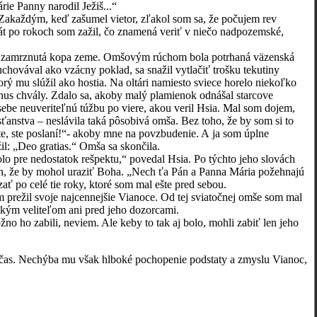
ie Panny narodil Ježiš...“
každým, keď zašumel vietor, zľakol som sa, že počujem rev
rát po rokoch som zažil, čo znamená veriť v niečo nadpozemské,
m zamrznutá kopa zeme. Omšovým rúchom bola potrhaná väzenská
chovával ako vzácny poklad, sa snažil vytlačiť trošku tekutiny
torý mu slúžil ako hostia. Na oltári namiesto sviece horelo niekoľko
mnus chvály. Zdalo sa, akoby malý plamienok odnášal starcove
ebe neuveriteľnú túžbu po viere, akou veril Hsia. Mal som dojem,
sťanstva – neslávila taká pôsobivá omša. Bez toho, že by som si to
te, ste poslaní!“- akoby mne na povzbudenie. A ja som úplne
l: „Deo gratias.“ Omša sa skončila.
pre nedostatok rešpektu,“ povedal Hsia. Po týchto jeho slovách
trach, že by mohol uraziť Boha. „Nech ťa Pán a Panna Mária požehnajú
ť po celé tie roky, ktoré som mal ešte pred sebou.
žil svoje najcennejšie Vianoce. Od tej sviatočnej omše som mal
nským veliteľom ani pred jeho dozorcami.
 zabili, neviem. Ale keby to tak aj bolo, mohli zabiť len jeho
s. Nechýba mu však hlboké pochopenie podstaty a zmyslu Vianoc,