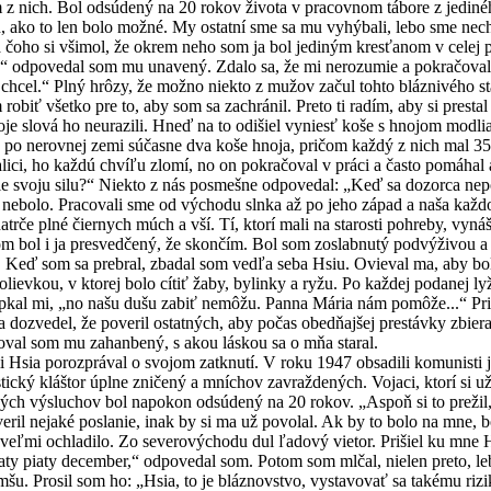
ým z nich. Bol odsúdený na 20 rokov života v pracovnom tábore z jed
u, ako to len bolo možné. My ostatní sme sa mu vyhýbali, lebo sme nec
i všimol, že okrem neho som ja bol jediným kresťanom v celej praco
“ odpovedal som mu unavený. Zdalo sa, že mi nerozumie a pokračoval:
i chcel.“ Plný hrôzy, že možno niekto z mužov začul tohto bláznivého 
 robiť všetko pre to, aby som sa zachránil. Preto ti radím, aby si presta
vá ho neurazili. Hneď na to odišiel vyniesť koše s hnojom modliac 
 po nerovnej zemi súčasne dva koše hnoja, pričom každý z nich mal 35 k
alici, ho každú chvíľu zlomí, no on pokračoval v práci a často pomáha
ie svoju silu?“ Niekto z nás posmešne odpovedal: „Keď sa dozorca nepo
 nebolo. Pracovali sme od východu slnka až po jeho západ a naša každ
hatrče plné čiernych múch a vší. Tí, ktorí mali na starosti pohreby, vyn
 i ja presvedčený, že skončím. Bol som zoslabnutý podvýživou a ch
. Keď som sa prebral, zbadal som vedľa seba Hsiu. Ovieval ma, aby bo
ievkou, v ktorej bolo cítiť žaby, bylinky a ryžu. Po každej podanej lyži
epkal mi, „no našu dušu zabiť nemôžu. Panna Mária nám pomôže...“ Priši
sa dozvedel, že poveril ostatných, aby počas obedňajšej prestávky zbie
oval som mu zahanbený, s akou láskou sa o mňa staral.
porozprával o svojom zatknutí. V roku 1947 obsadili komunisti jeho
pistický kláštor úplne zničený a mníchov zavraždených. Vojaci, ktorí si už
ých výsluchov bol napokon odsúdený na 20 rokov. „Aspoň si to prežil,
eril nejaké poslanie, inak by si ma už povolal. Ak by to bolo na mne, 
chladilo. Zo severovýchodu dul ľadový vietor. Prišiel ku mne Hsia,
ty piaty december,“ odpovedal som. Potom som mlčal, nielen preto, leb
omšu. Prosil som ho: „Hsia, to je bláznovstvo, vystavovať sa takému ri