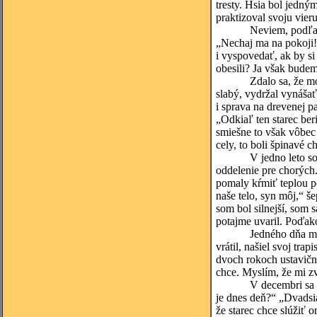
tresty. Hsia bol jedn
praktizoval svoju vier
Neviem, podľa čoho s
„Nechaj ma na pokoji!
i vyspovedať, ak by s
obesili? Ja však budem
Zdalo sa, že moje slo
slabý, vydržal vynášať
i sprava na drevenej p
„Odkiaľ ten starec ber
smiešne to však vôbec
cely, to boli špinavé c
V jedno leto som bol
oddelenie pre chorých
pomaly kŕmiť teplou pol
naše telo, syn môj,“ š
som bol silnejší, som 
potajme uvaril. Poďak
Jedného dňa mi Hsia 
vrátil, našiel svoj tra
dvoch rokoch ustavičn
chce. Myslím, že mi zv
V decembri sa veľmi o
je dnes deň?“ „Dvadsia
že starec chce slúžiť 