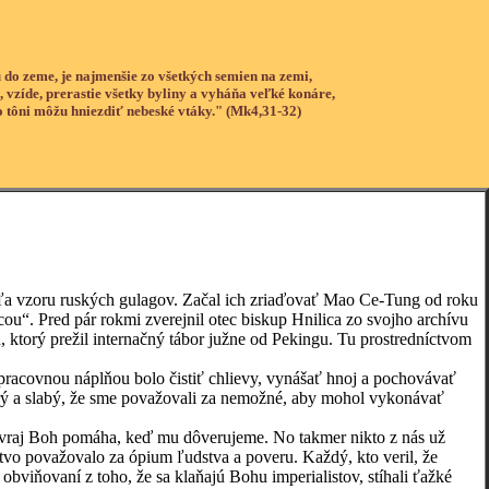
 do zeme, je najmenšie zo všetkých semien na zemi,
, vzíde, prerastie všetky byliny a vyháňa veľké konáre,
o tôni môžu hniezdiť nebeské vtáky." (Mk4,31-32)
 vzoru ruských gulagov. Začal ich zriaďovať Mao Ce-Tung od roku
ou“. Pred pár rokmi zverejnil otec biskup Hnilica zo svojho archívu
 ktorý prežil internačný tábor južne od Pekingu. Tu prostredníctvom
covnou náplňou bolo čistiť chlievy, vynášať hnoj a pochovávať
tarý a slabý, že sme považovali za nemožné, aby mohol vykonávať
raj Boh pomáha, keď mu dôverujeme. No takmer nikto z nás už
nstvo považovalo za ópium ľudstva a poveru. Každý, kto veril, že
obviňovaní z toho, že sa klaňajú Bohu imperialistov, stíhali ťažké