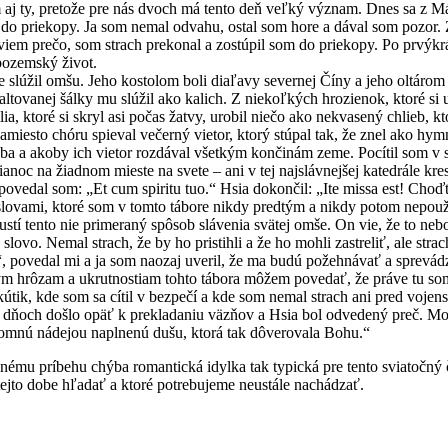
m aj ty, pretože pre nás dvoch má tento deň veľký význam. Dnes sa z Már
riekopy. Ja som nemal odvahu, ostal som hore a dával som pozor. Za
viem prečo, som strach prekonal a zostúpil som do priekopy. Po prvýk
pozemský život.
il omšu. Jeho kostolom boli diaľavy severnej Číny a jeho oltáro
tovanej šálky mu slúžil ako kalich. Z niekoľkých hrozienok, ktoré si u
ia, ktoré si skryl asi počas žatvy, urobil niečo ako nekvasený chlieb, k
miesto chóru spieval večerný vietor, ktorý stúpal tak, že znel ako hy
ba a akoby ich vietor rozdával všetkým končinám zeme. Pocítil som v s
anoc na žiadnom mieste na svete – ani v tej najslávnejšej katedrále kre
ovedal som: „Et cum spiritu tuo.“ Hsia dokončil: „Ite missa est! Choď
lovami, ktoré som v tomto tábore nikdy predtým a nikdy potom nepouži
o nie primeraný spôsob slávenia svätej omše. On vie, že to nebolo 
slovo. Nemal strach, že by ho pristihli a že ho mohli zastreliť, ale s
, povedal mi a ja som naozaj uveril, že ma budú požehnávať a sprevádza
am a ukrutnostiam tohto tábora môžem povedať, že práve tu som pre
kútik, kde som sa cítil v bezpečí a kde som nemal strach ani pred voje
došlo opäť k prekladaniu väzňov a Hsia bol odvedený preč. Možno ho
blomnú nádejou naplnenú dušu, ktorá tak dôverovala Bohu.“
íbehu chýba romantická idylka tak typická pre tento sviatočný ča
ejto dobe hľadať a ktoré potrebujeme neustále nachádzať.