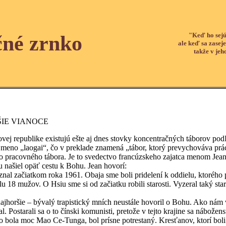
"Keď ho sejú
čné zrnko
ale keď sa zaseje
takže v jeh
ŠIE VIANOCE
publike existujú ešte aj dnes stovky koncentračných táborov podľa
meno „laogai“, čo v preklade znamená „tábor, ktorý prevychováva prác
o pracovného tábora. Je to svedectvo francúzskeho zajatca menom Jean,
 našiel opäť cestu k Bohu. Jean hovorí:
čiatkom roka 1961. Obaja sme boli pridelení k oddielu, ktorého pra
u 18 mužov. O Hsiu sme si od začiatku robili starosti. Vyzeral taký s
ie – bývalý trapistický mních neustále hovoril o Bohu. Ako nám v
l. Postarali sa o to čínski komunisti, pretože v tejto krajine sa nábože
o bola moc Mao Ce-Tunga, bol prísne potrestaný. Kresťanov, ktorí boli 