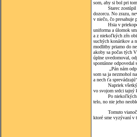
som, aby si bol pri to
Starec zostúpil do p
dozorcu. No zrazu, ne
v niečo, čo presahuje 
Hsia v priekope slúž
uniforma a úlomok smal
a z niekoľkých zŕn obil
suchých konárikov a na
modlitby priamo do ne
akoby sa počas tých Vi
úplne uvedomoval, odp
spontánne odpovedal s
„Pán nám odpustí tent
som sa ja nezmohol na 
a nech ťa sprevádzajú“
Napriek všetkým hrôz
vo svojom srdci tajný 
Po niekoľkých dňoch 
telo, no nie jeho neo
Tomuto vianočnému pr
ktoré sme vyzývaní v t