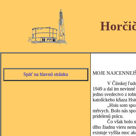
Horči
MOJE NAJCENNEJ
Späť na hlavnú stránku
V Čínskej ľudovej re
1949 a dal im nevinné 
jedno svedectvo z toht
katolíckeho kňaza Hsiu
„Hsiu som spoznal za
mŕtvych. Bolo nás spol
pridelenú prácu.
Čo však bolo najhorš
dlho žiadnu vieru nema
existuje vyššia moc ak