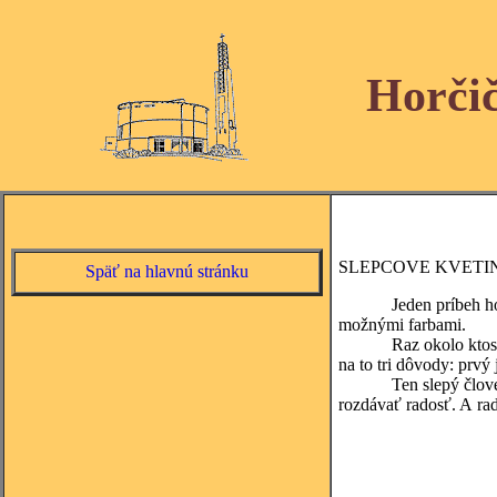
Horči
SLEPCOVE KVETI
Späť na hlavnú stránku
Jeden príbeh hovorí o
možnými farbami.
Raz okolo ktosi prech
na to tri dôvody: prv
Ten slepý človek žil
rozdávať radosť. A rad