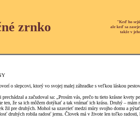
"Keď ho sejú
čné zrnko
ale keď sa zaseje
takže v jeh
NY
 slepcovi, ktorý vo svojej malej záhradke s veľkou láskou pestoval k
ádzal a začudoval sa: „Prosím vás, prečo tu tieto krásne kvety pest
ý je ten, že sa ich môžem dotýkať a tak vnímať ich krásu. Druhý – mám
 pre druhých. Mohol sa uzavrieť medzi múry svojho domu a pýtať sa,
osť druhých robila radosť jemu. Človek má v živote len toľko radosti,