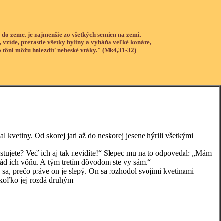
 do zeme, je najmenšie zo všetkých semien na zemi,
, vzíde, prerastie všetky byliny a vyháňa veľké konáre,
o tôni môžu hniezdiť nebeské vtáky." (Mk4,31-32)
vetiny. Od skorej jari až do neskorej jesene hýrili všetkými
ujete? Veď ich aj tak nevidíte!“ Slepec mu na to odpovedal: „Mám
 rád ich vôňu. A tým tretím dôvodom ste vy sám.“
 prečo práve on je slepý. On sa rozhodol svojimi kvetinami
 koľko jej rozdá druhým.