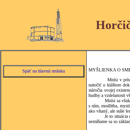
Horči
MYŠLIENKA O SM
Späť na hlavnú stránku
Mnísi v prísnom trap
natočiť o kláštore dok
stáročia svojej existe
hudby a vzdelanosti v
Mnísi sa však proti 
s ním, modlitba, mysti
ako vítaný, ale stále l
Je to situácia dosť 
nemíňame sa so základ