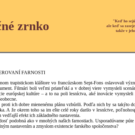
"Keď ho sejú
čné zrnko
ale keď sa zaseje
takže v jeh
EROVANÍ FARNOSTI
istickom kláštore vo francúzskom Sept-Fons oslavovali významné 
ument. Filmári boli veľmi priateľskí a v dobrej viere vymysleli scená
ncie európskej kultúre – a to na poli lesníctva, aké inovácie vymyslel
šeobecne.
ich dobre mienenému plánu vzbúrili. Podľa nich by sa takýto dokum
ka. A že okrem toho sa im ešte celé roky darilo v lesníctve, poľnohos
en vedľajší efekt ich základného nastavenia.
podobná ako v mnohých našich farnostiach. Usporadúvame púte a výle
ným nastavením a zmyslom existencie farského spoločenstva?