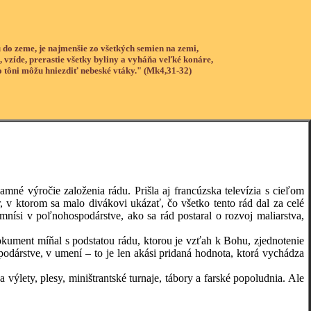
 do zeme, je najmenšie zo všetkých semien na zemi,
, vzíde, prerastie všetky byliny a vyháňa veľké konáre,
o tôni môžu hniezdiť nebeské vtáky." (Mk4,31-32)
výročie založenia rádu. Prišla aj francúzska televízia s cieľom
r, v ktorom sa malo divákovi ukázať, čo všetko tento rád dal za celé
i mnísi v poľnohospodárstve, ako sa rád postaral o rozvoj maliarstva,
ent míňal s podstatou rádu, ktorou je vzťah k Bohu, zjednotenie
podárstve, v umení – to je len akási pridaná hodnota, ktorá vychádza
ty, plesy, miništrantské turnaje, tábory a farské popoludnia. Ale