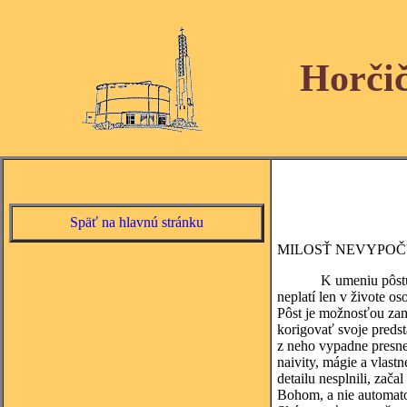
Horči
Späť na hlavnú stránku
MILOSŤ NEVYPOČ
K umeniu pôstu p
neplatí len v živote o
Pôst je možnosťou zam
korigovať svoje preds
z neho vypadne presne t
naivity, mágie a vlast
detailu nesplnili, za
Bohom, a nie automato