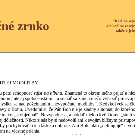
"Keď ho sejú
čné zrnko
ale keď sa zaseje
takže v jeh
UTEJ MODLITBY
atrí schopnosť
zájsť na hlbinu
. Znamená to okrem iného prijať a nies
sobnom, ale aj spoločenskom – a snažiť sa z nich niečo vyťažiť pre svoj
yslieť sa nad požehnaním „nevypočutej modlitby“. Kedykoľvek sa člo
tavy o Bohu. Uvedomí si, že Pán Boh nie je žiadny automat, do ktorého
o, čo „si objednal“. Nevypadne - , a pokiaľ niekto kvôli tomu „stratí vi
nej dôležitosti. Nikto z nás by si nedovolil ani k svojim blížnym pristu
čal by pochybovať o ich láske a dobrote. Ani Boh takto „nefunguje“ a 
m na vlastné priania.