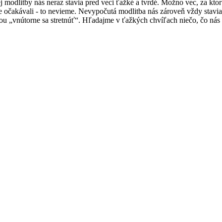
modlitby nás neraz stavia pred veci ťažké a tvrdé. Možno vec, za ktorú
e očakávali - to nevieme. Nevypočutá modlitba nás zároveň vždy stavia
u „vnútorne sa stretnúť“. Hľadajme v ťažkých chvíľach niečo, čo nás s