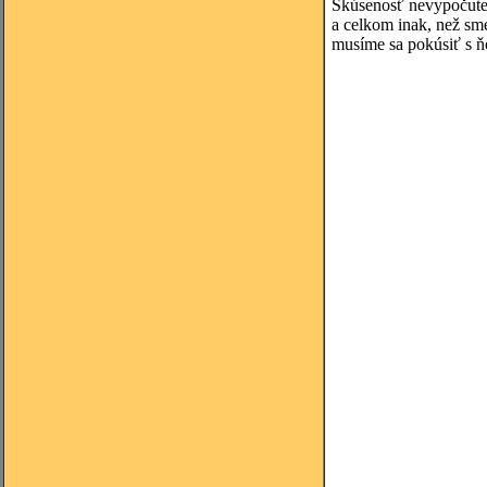
Skúsenosť nevypočutej 
a celkom inak, než sm
musíme sa pokúsiť s ňo