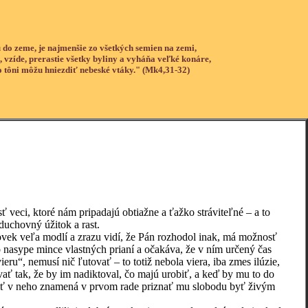
 do zeme, je najmenšie zo všetkých semien na zemi,
, vzíde, prerastie všetky byliny a vyháňa veľké konáre,
o tôni môžu hniezdiť nebeské vtáky." (Mk4,31-32)
ť veci, ktoré nám pripadajú obtiažne a ťažko stráviteľné – a to
 duchovný úžitok a rast.
vek veľa modlí a zrazu vidí, že Pán rozhodol inak, má možnosť
 nasype mince vlastných prianí a očakáva, že v ním určený čas
eru“, nemusí nič ľutovať – to totiž nebola viera, iba zmes ilúzie,
povať tak, že by im nadiktoval, čo majú urobiť, a keď by mu to do
veriť v neho znamená v prvom rade priznať mu slobodu byť živým