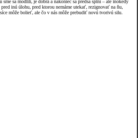
 sme sa modlili, je dobrá a nakoniec sa predsa splní – ale inokedy
 pred inú úlohu, pred ktorou nemáme utekať, rezignovať na ňu,
íce môže bolieť, ale čo v nás môže prebudiť novú tvorivú silu.