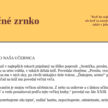
"Keď ho sejú
čné zrnko
ale keď sa zaseje
takže v jeh
KO NAŠA UČEBNICA
jlepších rokoch pripútaný na lôžko poprosil: „Sestrička, prosím, p
 sa setra vrátila, v rukách držala kríž. Povedala chorému: „Prosím, vez
i sa mu v nich slzy, po chvíli stekajúce dole tvárou. „Ďakujem, sestra!“ 
ohľad na kríž mu povedal veľmi veľa.
je mojou veľkou učebnicou. Z neho sa usilovne a s láskou učím božs
 a vedu posudzoval podľa tejto veľkej knihy,“ povedal raz Ján XXIII.
ujeme silu trpieť, znášať hanbu, nepochopenie, odmietnutie, neúspe