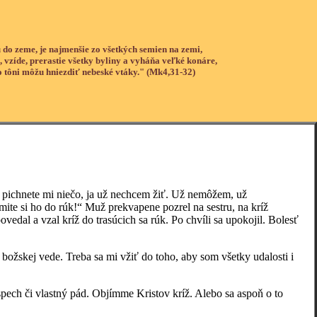
 do zeme, je najmenšie zo všetkých semien na zemi,
, vzíde, prerastie všetky byliny a vyháňa veľké konáre,
o tôni môžu hniezdiť nebeské vtáky." (Mk4,31-32)
ichnete mi niečo, ja už nechcem žiť. Už nemôžem, už
mite si ho do rúk!“ Muž prekvapene pozrel na sestru, na kríž
povedal a vzal kríž do trasúcich sa rúk. Po chvíli sa upokojil. Bolesť
kej vede. Treba sa mi vžiť do toho, aby som všetky udalosti i
ch či vlastný pád. Objímme Kristov kríž. Alebo sa aspoň o to