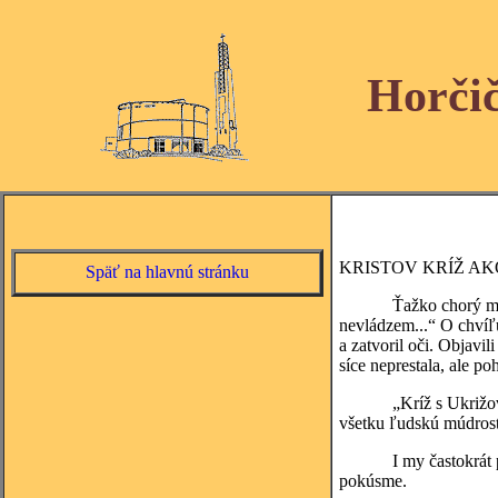
Horči
KRISTOV KRÍŽ A
Späť na hlavnú stránku
Ťažko chorý muž v na
nevládzem...“ O chvíľu
a zatvoril oči. Objavil
síce neprestala, ale p
„Kríž s Ukrižovaným 
všetku ľudskú múdrosť
I my častokrát potreb
pokúsme.