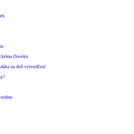
beh
ie
ickému človeku
udáka na deň vysvedčení
ny?
 rodine