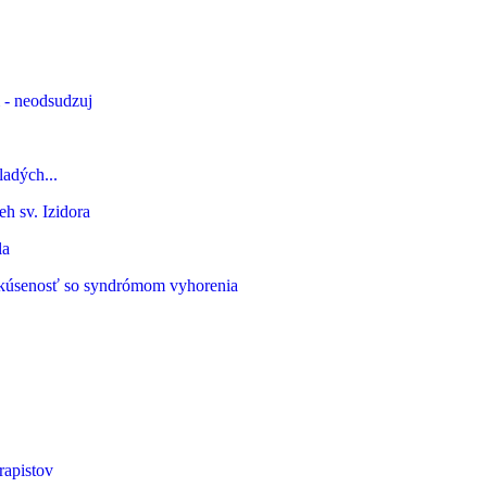
 - neodsudzuj
ladých...
h sv. Izidora
la
kúsenosť so syndrómom vyhorenia
rapistov