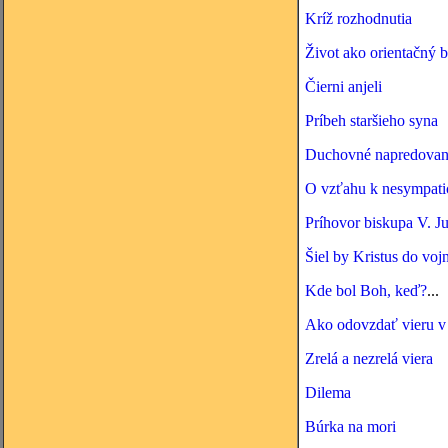
Kríž rozhodnutia
Život ako orientačný 
Čierni anjeli
Príbeh staršieho syna
Duchovné napredovan
O vzťahu k nesympat
Príhovor biskupa V. J
Šiel by Kristus do voj
Kde bol Boh, keď?
...
Ako odovzdať vieru v
Zrelá a nezrelá viera
Dilema
Búrka na mori