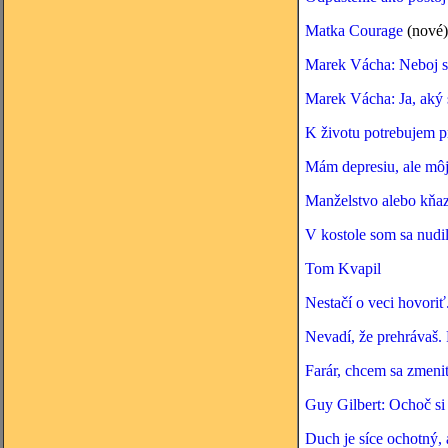
Matka Courage
(nové)
Marek Vácha: Neboj sa
Marek Vácha: Ja, aký
K životu potrebujem p
Mám depresiu, ale môj
Manželstvo alebo kňa
V kostole som sa nudi
Tom Kvapil
Nestačí o veci hovoriť.
Nevadí, že prehrávaš. P
Farár, chcem sa zmeni
Guy Gilbert: Ochoč si 
Duch je síce ochotný, a