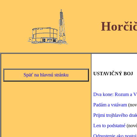
Horči
USTAVIČNÝ BOJ
Späť na hlavnú stránku
Dva kone: Rozum a V
Padám a vstávam
(nov
Prijmi trojhlavého dra
Len to podstatné
(nové
Odpustenie ako posto