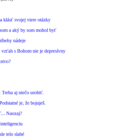
 klásť svojej viere otázky
 som a aký by som mohol byť
ríbehy nádeje
 vzťah s Bohom nie je depresívny
zstvo?
l
 Treba aj niečo urobiť.
odstatné je, že bojuješ.
ť... Naozaj?
inteligenciu
le telo slabé