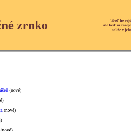
"Keď ho sejú
čné zrnko
ale keď sa zaseje
takže v jeh
ášeň
(nové)
é)
ka
(nové)
)
j
(nové)