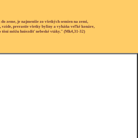
 do zeme, je najmenšie zo všetkých semien na zemi,
, vzíde, prerastie všetky byliny a vyháňa veľké konáre,
o tôni môžu hniezdiť nebeské vtáky." (Mk4,31-32)