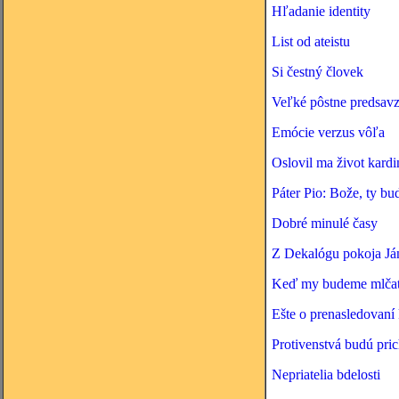
Hľadanie identity
List od ateistu
Si čestný človek
Veľké pôstne predsavz
Emócie verzus vôľa
Oslovil ma život kar
Páter Pio: Bože, ty b
Dobré minulé časy
Z Dekalógu pokoja Já
Keď my budeme mlčať,
Ešte o prenasledovaní
Protivenstvá budú pric
Nepriatelia bdelosti