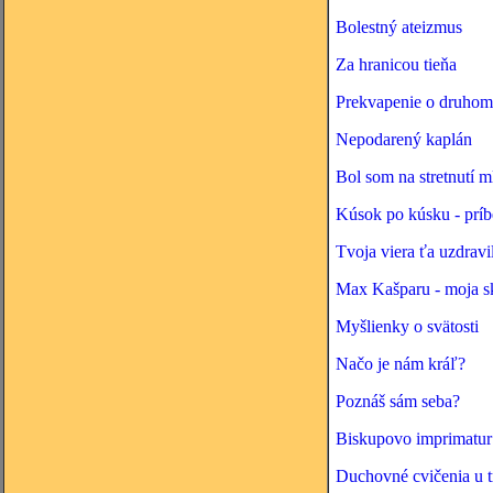
Bolestný ateizmus
Za hranicou tieňa
Prekvapenie o druhom
Nepodarený kaplán
Bol som na stretnutí m
Kúsok po kúsku - príbe
Tvoja viera ťa uzdravi
Max Kašparu - moja s
Myšlienky o svätosti
Načo je nám kráľ?
Poznáš sám seba?
Biskupovo imprimatur
Duchovné cvičenia u t