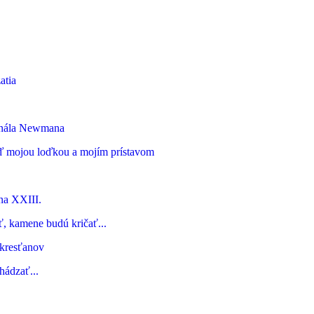
atia
dinála Newmana
uď mojou loďkou a mojím prístavom
na XXIII.
 kamene budú kričať...
 kresťanov
hádzať...