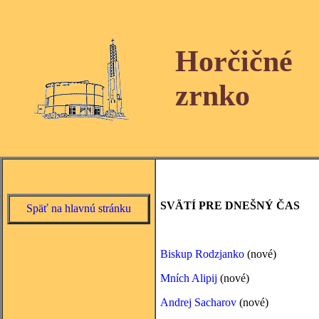
Horčičné
zrnko
SVÄTÍ PRE DNEŠNÝ ČAS
Späť na hlavnú stránku
Biskup Rodzjanko
(nové)
Mních Alipij
(nové)
Andrej Sacharov
(nové)