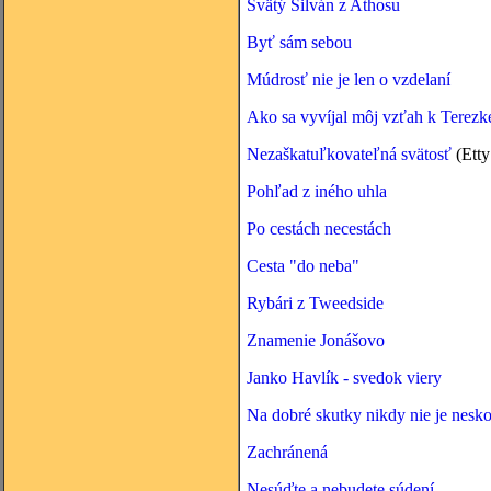
Svätý Silván z Athosu
Byť sám sebou
Múdrosť nie je len o vzdelaní
Ako sa vyvíjal môj vzťah k Terezk
Nezaškatuľkovateľná svätosť
(Etty
Pohľad z iného uhla
Po cestách necestách
Cesta "do neba"
Rybári z Tweedside
Znamenie Jonášovo
Janko Havlík - svedok viery
Na dobré skutky nikdy nie je nesk
Zachránená
Nesúďte a nebudete súdení