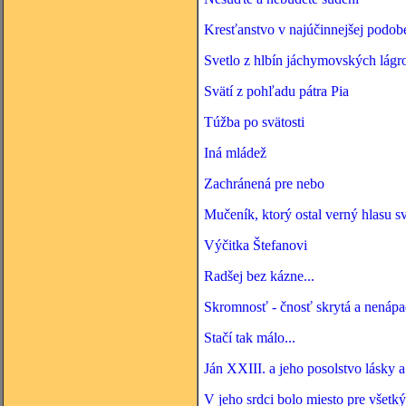
Kresťanstvo v najúčinnejšej podob
Svetlo z hlbín jáchymovských lágr
Svätí z pohľadu pátra Pia
Túžba po svätosti
Iná mládež
Zachránená pre nebo
Mučeník, ktorý ostal verný hlasu 
Výčitka Štefanovi
Radšej bez kázne...
Skromnosť - čnosť skrytá a nenáp
Stačí tak málo...
Ján XXIII. a jeho posolstvo lásky 
V jeho srdci bolo miesto pre všetk