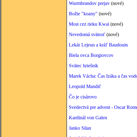
Wurmbrandov prejav
(nové)
Božie "koany"
(nové)
Most cez rieku Kwai
(nové)
Nevedomá svätosť
(nové)
Lekár Lejeun a kráľ Baudouin
Biela ovca Borgiovcov
Svätec hriešnik
Marek Vácha: Čas Izáka a čas vod
Leopold Mandič
Čo je cisárovo
Svedectvá pre advent - Oscar Rom
Kardinál von Galen
Janko Silan