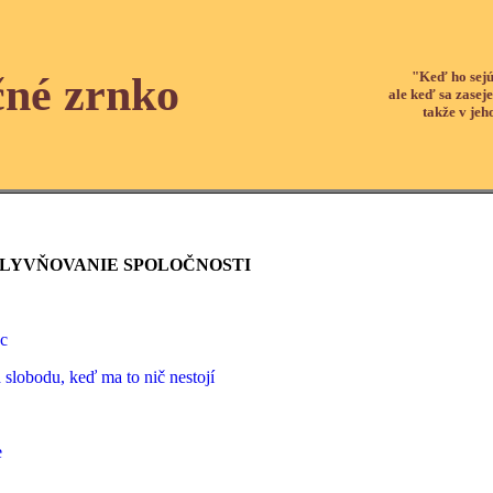
"Keď ho sejú
čné zrnko
ale keď sa zaseje
takže v jeh
PLYVŇOVANIE SPOLOČNOSTI
c
slobodu, keď ma to nič nestojí
e