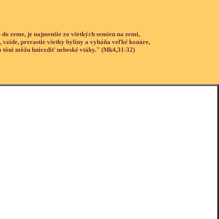
 do zeme, je najmenšie zo všetkých semien na zemi,
, vzíde, prerastie všetky byliny a vyháňa veľké konáre,
o tôni môžu hniezdiť nebeské vtáky." (Mk4,31-32)