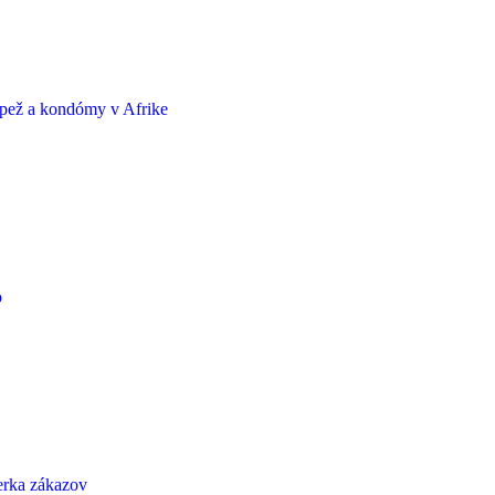
Pápež a kondómy v Afrike
o
ierka zákazov