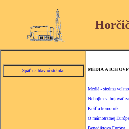
Horči
MÉDIÁ A ICH OV
Späť na hlavnú stránku
Médiá - siedma veľmo
Nebojím sa bojovať za 
Kráľ a komorník
O márnotratnej Európ
Benediktova Európa