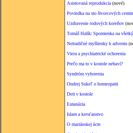
Asistovaná reprodukcia
(nové)
Poviedka na sto štvorcových centi
Uzdravenie rodových koreňov
(nov
Tomáš Halík: Spomienka na všetký
Netradičné myšlienky k adventu
(n
Viera a psychiatrické ochorenia
Prečo ma to v kostole nebaví?
Syndróm vyhorenia
Ondrej Sukeľ o homeopatii
Deti v kostole
Eutanázia
Islam a kresťanstvo
O mariánskej úcte