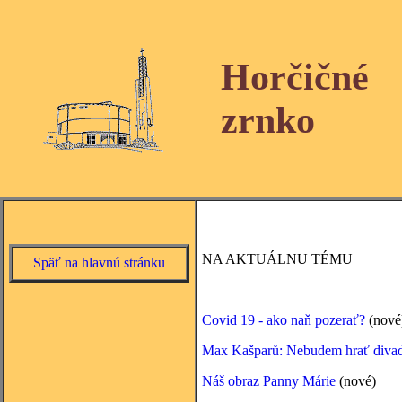
Horčičné
zrnko
NA AKTUÁLNU TÉMU
Späť na hlavnú stránku
Covid 19 - ako naň pozerať?
(nové
Max Kašparů: Nebudem hrať divad
Náš obraz Panny Márie
(nové)