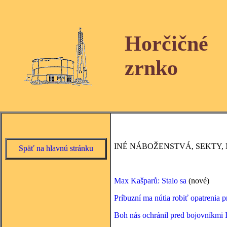
Horčičné
zrnko
INÉ NÁBOŽENSTVÁ, SEKTY, 
Späť na hlavnú stránku
Max Kašparů: Stalo sa
(nové)
Príbuzní ma nútia robiť opatrenia p
Boh nás ochránil pred bojovníkmi 