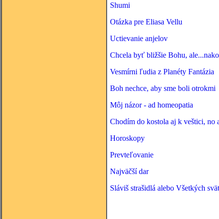
Shumi
Otázka pre Eliasa Vellu
Uctievanie anjelov
Chcela byť bližšie Bohu, ale...nakon
Vesmírni ľudia z Planéty Fantázia
Boh nechce, aby sme boli otrokmi
Môj názor - ad homeopatia
Chodím do kostola aj k veštici, no 
Horoskopy
Prevteľovanie
Najväčší dar
Sláviš strašidlá alebo Všetkých svä