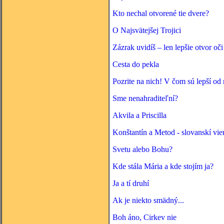
Kto nechal otvorené tie dvere?
O Najsvätejšej Trojici
Zázrak uvidíš – len lepšie otvor oči
Cesta do pekla
Pozrite na nich! V čom sú lepší od 
Sme nenahraditeľní?
Akvila a Priscilla
Konštantín a Metod - slovanskí vie
Svetu alebo Bohu?
Kde stála Mária a kde stojím ja?
Ja a tí druhí
Ak je niekto smädný...
Boh áno, Cirkev nie