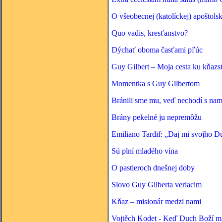
O všeobecnej (katolíckej) apoštolsk
Quo vadis, kresťanstvo?
Dýchať oboma časťami pľúc
Guy Gilbert – Moja cesta ku kňazs
Momentka s Guy Gilbertom
Bránili sme mu, veď nechodí s nam
Brány pekelné ju nepremôžu
Emiliano Tardif: „Daj mi svojho D
Sú plní mladého vína
O pastieroch dnešnej doby
Slovo Guy Gilberta veriacim
Kňaz – misionár medzi nami
Vojtěch Kodet - Keď Duch Boží ma 