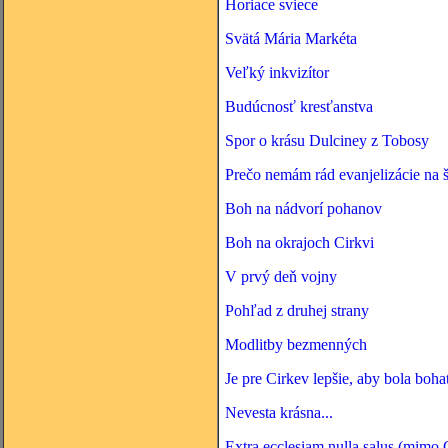
Horiace sviece
Svätá Mária Markéta
Veľký inkvizítor
Budúcnosť kresťanstva
Spor o krásu Dulciney z Tobosy
Prečo nemám rád evanjelizácie na 
Boh na nádvorí pohanov
Boh na okrajoch Cirkvi
V prvý deň vojny
Pohľad z druhej strany
Modlitby bezmenných
Je pre Cirkev lepšie, aby bola boh
Nevesta krásna...
Extra ecclesiam nulla salus (mimo 