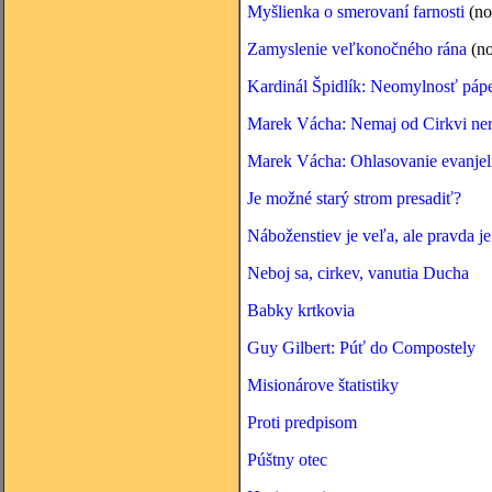
Myšlienka o smerovaní farnosti
(no
Zamyslenie veľkonočného rána
(no
Kardinál Špidlík: Neomylnosť páp
Marek Vácha: Nemaj od Cirkvi ner
Marek Vácha: Ohlasovanie evanjel
Je možné starý strom presadiť?
Náboženstiev je veľa, ale pravda je 
Neboj sa, cirkev, vanutia Ducha
Babky krtkovia
Guy Gilbert: Púť do Compostely
Misionárove štatistiky
Proti predpisom
Púštny otec