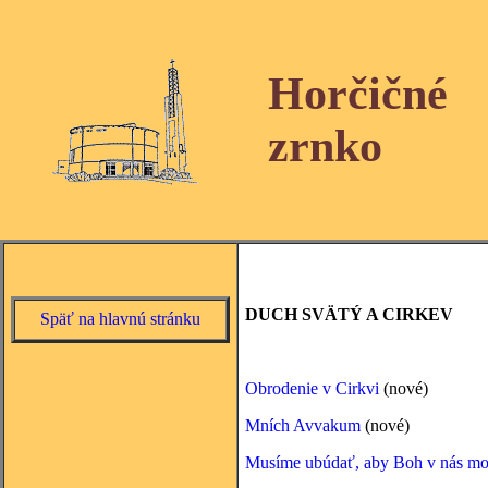
Horčičné
zrnko
DUCH SVÄTÝ A CIRKEV
Späť na hlavnú stránku
Obrodenie v Cirkvi
(nové)
Mních Avvakum
(nové)
Musíme ubúdať, aby Boh v nás mo