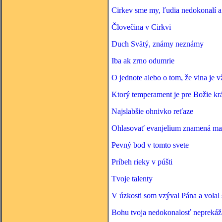
Cirkev sme my, ľudia nedokonalí a 
Človečina v Cirkvi
Duch Svätý, známy neznámy
Iba ak zrno odumrie
O jednote alebo o tom, že vina je 
Ktorý temperament je pre Božie krá
Najslabšie ohnivko reťaze
Ohlasovať evanjelium znamená ma
Pevný bod v tomto svete
Príbeh rieky v púšti
Tvoje talenty
V úzkosti som vzýval Pána a vola
Bohu tvoja nedokonalosť neprekáž