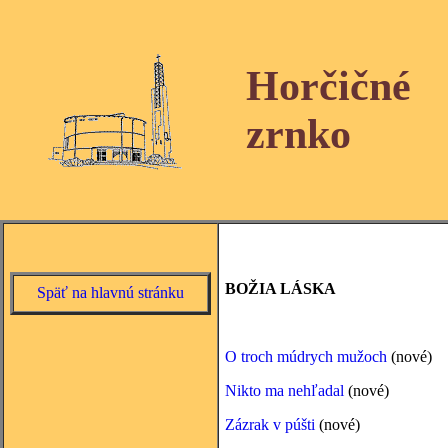
Horčičné
zrnko
BOŽIA LÁSKA
Späť na hlavnú stránku
O troch múdrych mužoch
(nové)
Nikto ma nehľadal
(nové)
Zázrak v púšti
(nové)