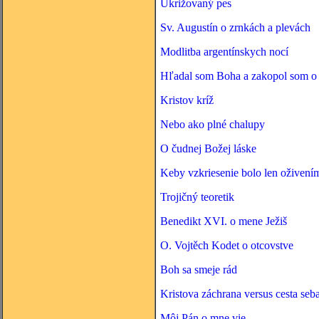
Ukrižovaný pes
Sv. Augustín o zrnkách a plevách
Modlitba argentínskych nocí
Hľadal som Boha a zakopol som o
Kristov kríž
Nebo ako plné chalupy
O čudnej Božej láske
Keby vzkriesenie bolo len oživení
Trojičný teoretik
Benedikt XVI. o mene Ježiš
O. Vojtěch Kodet o otcovstve
Boh sa smeje rád
Kristova záchrana versus cesta seb
Môj Pán o mne vie