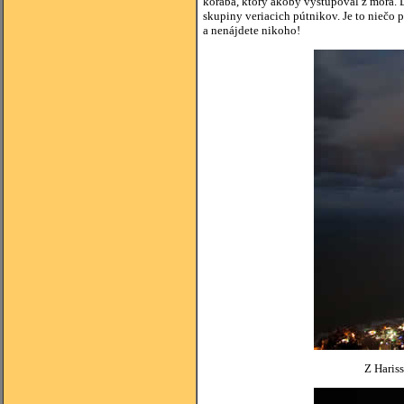
korába, ktorý akoby vystupoval z mora. Do
skupiny veriacich pútnikov. Je to niečo 
a nenájdete nikoho!
Z Haris