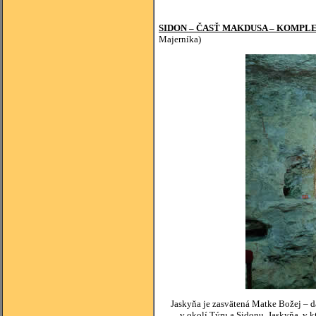
SIDON – ČASŤ MAKDUSA – KOMPL
Majerníka)
Jaskyňa je zasvätená Matke Božej – d
v okolí Týru a Sidonu. Jaskyňa, v 