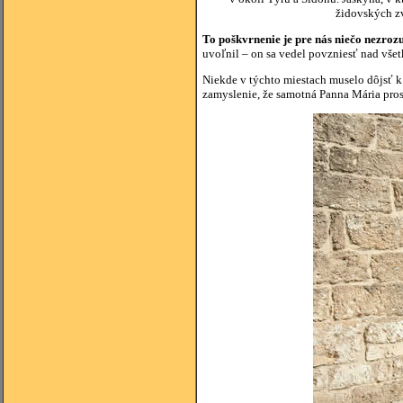
židovských zv
To poškvrnenie je pre nás niečo nezrozu
uvoľnil – on sa vedel povzniesť nad všetky
Niekde v týchto miestach muselo dôjsť k 
zamyslenie, že samotná Panna Mária prosil