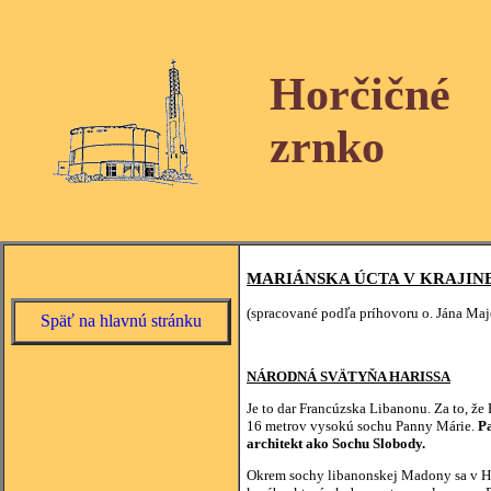
Horčičné
zrnko
MARIÁNSKA ÚCTA V KRAJIN
(spracované podľa príhovoru o. Jána Maj
Späť na hlavnú stránku
NÁRODNÁ SVÄTYŇA HARISSA
Je to dar Francúzska Libanonu. Za to, že
16 metrov vysokú sochu Panny Márie.
Pa
architekt ako Sochu Slobody.
Okrem sochy libanonskej Madony sa v Hari