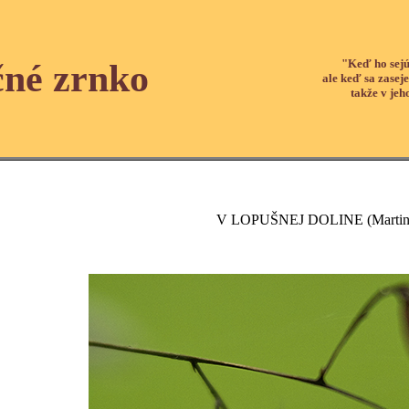
"Keď ho sejú
čné zrnko
ale keď sa zaseje
takže v jeh
V LOPUŠNEJ DOLINE (Martins