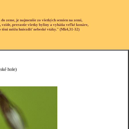
 do zeme, je najmenšie zo všetkých semien na zemi,
, vzíde, prerastie všetky byliny a vyháňa veľké konáre,
o tôni môžu hniezdiť nebeské vtáky." (Mk4,31-32)
ké hole)