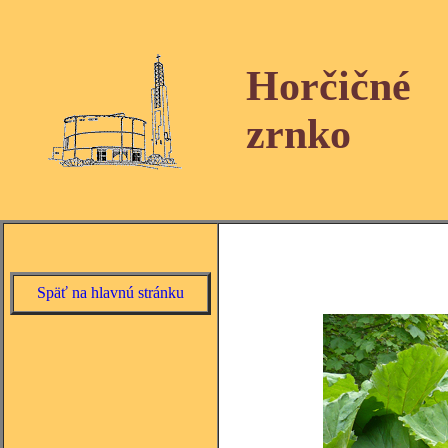
Horčičné
zrnko
Späť na hlavnú stránku