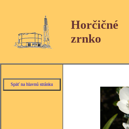
Horčičné
zrnko
Späť na hlavnú stránku