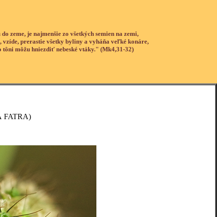
 do zeme, je najmenšie zo všetkých semien na zemi,
, vzíde, prerastie všetky byliny a vyháňa veľké konáre,
o tôni môžu hniezdiť nebeské vtáky." (Mk4,31-32)
 FATRA)