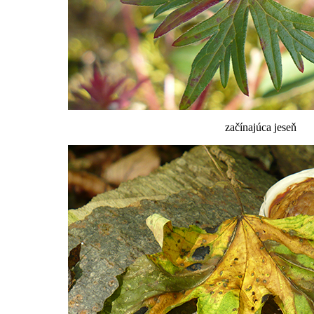
začínajúca jeseň