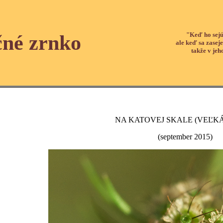
"Keď ho sejú
čné zrnko
ale keď sa zaseje
takže v jeh
NA KATOVEJ SKALE (VEĽKÁ
(september 2015)