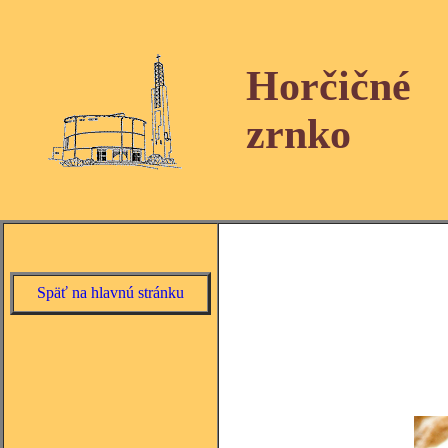
Horčičné
zrnko
Späť na hlavnú stránku