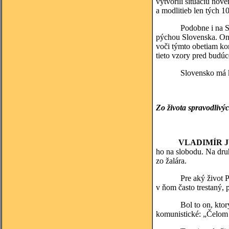
vytvorili situáciu nov
a modlitieb len tých 1
Podobne i na Slovenku
pýchou Slovenska. Oni
voči týmto obetiam kom
tieto vzory pred budúc
Slovensko má krásne 
Zo života spravodlivýc
VLADIMÍR 
ho na slobodu. Na druh
zo žalára.
Pre aký život Pán Bo
v ňom často trestaný, 
Bol to on, ktorý v l
komunistické: „Čelom 