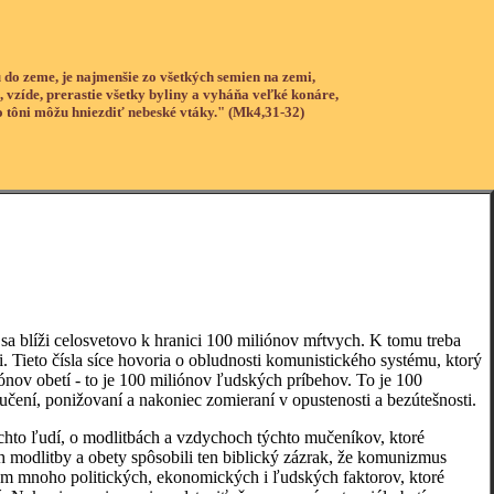
 do zeme, je najmenšie zo všetkých semien na zemi,
, vzíde, prerastie všetky byliny a vyháňa veľké konáre,
o tôni môžu hniezdiť nebeské vtáky." (Mk4,31-32)
blíži celosvetovo k hranici 100 miliónov mŕtvych. K tomu treba
i. Tieto čísla síce hovoria o obludnosti komunistického systému, ktorý
iónov obetí - to je 100 miliónov ľudských príbehov. To je 100
mučení, ponižovaní a nakoniec zomieraní v opustenosti a bezútešnosti.
to ľudí, o modlitbách a vzdychoch týchto mučeníkov, ktoré
ch modlitby a obety spôsobili ten biblický zázrak, že komunizmus
om mnoho politických, ekonomických i ľudských faktorov, ktoré