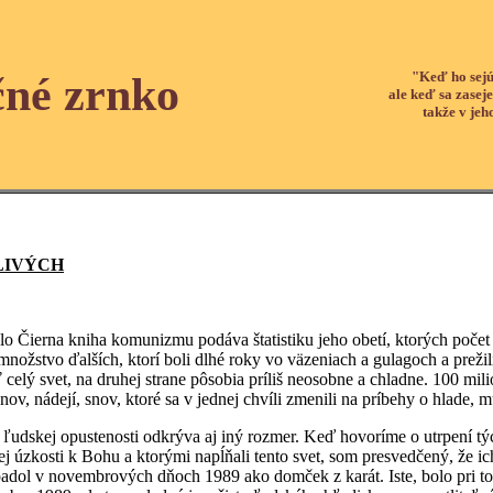
"Keď ho sejú
čné zrnko
ale keď sa zaseje
takže v jeh
LIVÝCH
na kniha komunizmu podáva štatistiku jeho obetí, ktorých počet sa 
množstvo ďalších, ktorí boli dlhé roky vo väzeniach a gulagoch a prežil
 celý svet, na druhej strane pôsobia príliš neosobne a chladne. 100 mil
ov, nádejí, snov, ktoré sa v jednej chvíli zmenili na príbehy o hlade, 
kej opustenosti odkrýva aj iný rozmer. Keď hovoríme o utrpení tých
jej úzkosti k Bohu a ktorými napĺňali tento svet, som presvedčený, že i
padol v novembrových dňoch 1989 ako domček z karát. Iste, bolo pri t