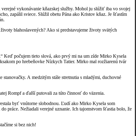
né vykonávanie kňazskej služby. Mohol ju slúžiť iba vo svojej
rúcho, zapálil sviece. Slúžil obetu Pána ako Kristov kňaz. Je šťastím
án.
ivoty blahoslavených? Ako si predstavujeme životy svätých
..“ Keď počujem tieto slová, ako prvý mi na um zíde Mirko Kysela
ruksakom po hrebeňovke Nízkych Tatier. Mirko mal rozžiarenú tvár
stanovačky. A medzitým stále stretnutia s mladými, duchovné
j Rompf a ďalší putovali za túto činnosť do väzenia.
tala byť vnútorne slobodnou. Ľudí ako Mirko Kysela som
o práce. Nežiadali verejné uznanie. Ich tajomstvom šťastia bolo, že
ačíme si bez nich!