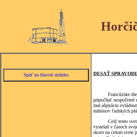
Horči
DESAŤ SPRAVOD
Späť na hlavnú stránku
Francúzske dielo Čier
pripočítať nespočetné 
mal ašpiráciu ovládnuť
miliónov ľudských plán
Celý tento svet ľuds
vysielali v časoch svo
skoro na celom svete 