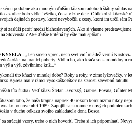
podobne ako mnohým ďalším kňazom odobrali štátny súhlas na verej
tlo - z ulice bolo vidieť všetko, čo sa v izbe deje. Obliekol si kňazské 
ojich dejinách postavy, ktoré nevybočili z cesty, ktorú im určil sám P
aslúži patriť medzi blahoslavených. Ako si vlastne predstavujeme ž
a Slovensku? Aké ďalšie kritériá by ešte mali spĺňať?
 KYSELA
- „Len smelo vpred, nech svet vidí mládež vernú Kristovi.
Stredoškoláci na hranici puberty. Vidím ho, ako kráča so staromódnym 
n výš a výš, zdvihnime kríž...“
 títo kňazi v minulej dobe? Roky a roky, v zime lyžovačky, v lete 
irko Kysela mal v rámci vysokoškolákov na starosti stavebnú fakultu.
títo ľudia? Veď kňazi Štefan Javorský, Gabriel Povala, Gűnter Mate
m toho, že naša krajina napriek 40 rokom komunizmu nikdy nepres
 rovnako po novembri 1989. Zapojili sa skromne v nových podmienkach d
u Božiu v duchu odkazu svojho zakladateľa dona Bosca.
rácajú vzory, treba o nich hovoriť. Treba si ich pripomínať. Nevyst