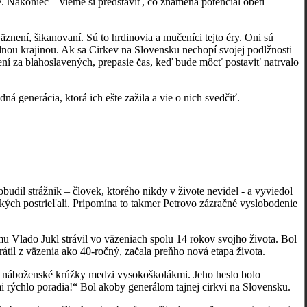
é. Nakoniec – vieme si predstaviť, čo znamená potenciál obetí
ní, šikanovaní. Sú to hrdinovia a mučeníci tejto éry. Oni sú
nou krajinou. Ak sa Cirkev na Slovensku nechopí svojej podlžnosti
ení za blahoslavených, prepasie čas, keď bude môcť postaviť natrvalo
erácia, ktorá ich ešte zažila a vie o nich svedčiť.
il strážnik – človek, ktorého nikdy v živote nevidel - a vyviedol
kých postrieľali. Pripomína to takmer Petrovo zázračné vyslobodenie
lado Jukl strávil vo väzeniach spolu 14 rokov svojho života. Bol
rátil z väzenia ako 40-ročný, začala preňho nová etapa života.
 náboženské krúžky medzi vysokoškolákmi. Jeho heslo bolo
 rýchlo poradia!“ Bol akoby generálom tajnej cirkvi na Slovensku.