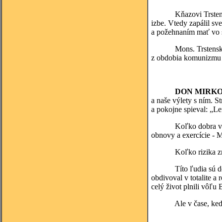
Kňazovi Trstenskému 
izbe. Vtedy zapálil sve
a požehnaním mať vo sv
Mons. Trstenský si z
z obdobia komunizmu n
DON MIRKO
a naše výlety s ním. 
a pokojne spieval: „Le
Koľko dobra vykonali
obnovy a exercície - M
Koľko rizika znášali 
Títo ľudia sú dôkazo
obdivoval v totalite a
celý život plnili vôľ
Ale v čase, keď sa st