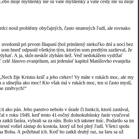
ebo moje myšlienky nie sú vaše myšlienky a vaše cesty nie sú moje
rdci nosil problémy obyčajných, často stratených ľudí, ale rovnako
edomil pri prvom šliapaní (bol prinútený niekoľko dní a nocí bez
edy som hneď odpustil všetkým tým, ktorým som predtým zazlieval, že
 zlyhať. A ja, skôr-neskôr zlyhám tiež. Veď nedokážem vydržať
celé Jánovo evanjelium, asi jedenásť kapitol Matúšovho evanjelia
ech žije Kristus kráľ a jeho cirkev! Vy máte v rukách moc, ale my
a silnejšia ako moc! Kto však má v rukách moc, ten si často myslí,
ane zmŕtvych!“
ii ako pán. Jeho panstvo nebolo v úrade či funkcii, ktorú zastával,
al v roku 1949, keď tento 41-ročný dolnokubínsky farár vyučoval
tkli farára, vybrali sa za ním. Bolo ich takmer tisíc. Podarilo sa im
sní vošiel zástup do kostola, ktorý už bol plný ľudí. Všetci spolu
na Boha. A požehnal ich. Keď ho zatkli druhý raz, na faru sa už