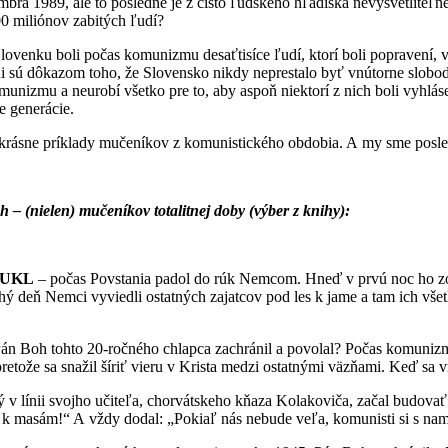
embra 1989, ale to posledné je z čisto ľudského hľadiska nevysvetliteľn
00 miliónov zabitých ľudí?
 boli počas komunizmu desaťtisíce ľudí, ktorí boli popravení, väzne
 sú dôkazom toho, že Slovensko nikdy neprestalo byť vnútorne slobod
unizmu a neurobí všetko pre to, aby aspoň niektorí z nich boli vyhlás
e generácie.
príklady mučeníkov z komunistického obdobia. A my sme posledná gen
h – (nielen) mučeníkov totalitnej doby (výber z knihy):
JUKL
– počas Povstania padol do rúk Nemcom. Hneď v prvú noc ho zobud
ý deň Nemci vyviedli ostatných zajatcov pod les k jame a tam ich všet
h tohto 20-ročného chlapca zachránil a povolal? Počas komunizmu V
pretože sa snažil šíriť vieru v Krista medzi ostatnými väzňami. Keď sa v
ínii svojho učiteľa, chorvátskeho kňaza Kolakoviča, začal budovať
k masám!“ A vždy dodal: „Pokiaľ nás nebude veľa, komunisti si s nami