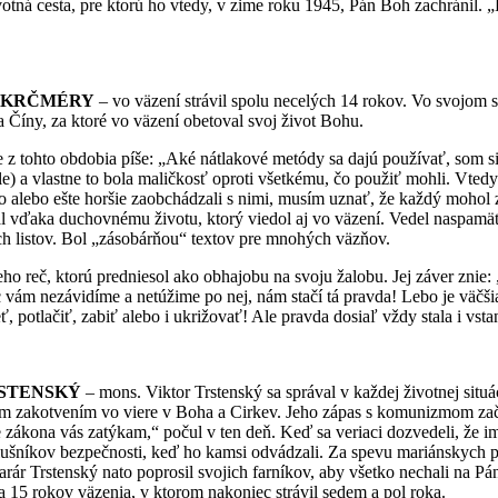
cesta, pre ktorú ho vtedy, v zime roku 1945, Pán Boh zachránil. „L
R KRČMÉRY
– vo väzení strávil spolu necelých 14 rokov. Vo svojom s
 Číny, za ktoré vo väzení obetoval svoj život Bohu.
to obdobia píše: „Aké nátlakové metódy sa dajú používať, som si uv
ele) a vlastne to bola maličkosť oproti všetkému, čo použiť mohli. Vt
to alebo ešte horšie zaobchádzali s nimi, musím uznať, že každý mohol
 vďaka duchovnému životu, ktorý viedol aj vo väzení. Vedel naspamäť 
ch listov. Bol „zásobárňou“ textov pre mnohých väzňov.
, ktorú predniesol ako obhajobu na svoju žalobu. Jej záver znie: „N
ám nezávidíme a netúžime po nej, nám stačí tá pravda! Lebo je väčšia 
ť, potlačiť, zabiť alebo i ukrižovať! Ale pravda dosiaľ vždy stala i vst
STENSKÝ
– mons. Viktor Trstenský sa správal v každej životnej situác
m zakotvením vo viere v Boha a Cirkev. Jeho zápas s komunizmom zač
ákona vás zatýkam,“ počul v ten deň. Keď sa veriaci dozvedeli, že im za
lušníkov bezpečnosti, keď ho kamsi odvádzali. Za spevu mariánskych pie
rár Trstenský nato poprosil svojich farníkov, aby všetko nechali na Pá
na 15 rokov väzenia, v ktorom nakoniec strávil sedem a pol roka.