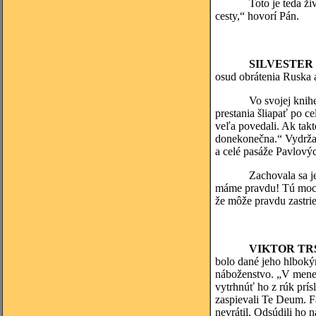
Toto je teda životná 
cesty,“ hovorí Pán.
SILVESTE
osud obrátenia Ruska a
Vo svojej knihe z toh
prestania šliapať po c
veľa povedali. Ak tak
donekonečna.“ Vydržal
a celé pasáže Pavlový
Zachovala sa jeho reč
máme pravdu! Tú moc v
že môže pravdu zastrie
VIKTOR TR
bolo dané jeho hlboký
náboženstvo. „V mene z
vytrhnúť ho z rúk prís
zaspievali Te Deum. Fa
nevrátil. Odsúdili ho 