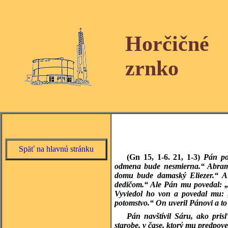
Horčičné
zrnko
Späť na hlavnú stránku
(Gn 15, 1-6. 21, 1-3)
Pán po
odmena bude nesmierna.“ Abram
domu bude damaský Eliezer.“ A
dedičom.“ Ale Pán mu povedal: „T
Vyviedol ho von a povedal mu: „
potomstvo.“ On uveril Pánovi a to
Pán navštívil Sáru, ako pris
starobe, v čase, ktorý mu predpo