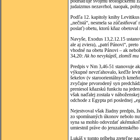
podriaďuje svojmu teologickému zám
judaizmus nezavrhol, naopak, pohyb
Podľa 12. kapitoly knihy Levitikus
„nečistá“, nesmela sa zúčastňovať 
poslať) obetu, ktorú kňaz obetoval n
Navyše, Exodus 13,2.12.15 ustanov
ale aj zviera), „patrí Pánovi“, preto
vhodné na obetu Pánovi – ak nebol
34,20:
Ak ho nevykúpiš, zlomíš mu
Predpis v Nm 3,46-51 stanovuje a
výkupné nevzťahovalo, keďže leviti
šekelov (v staroorientálnych kmeň
zvyčajne prvorodený syn predchádz
preniesol kňazskú funkciu na jed
však naďalej zostala v náboženskej
odchode z Egypta pri poslednej „eg
Nejestvoval však žiadny predpis, ž
zo spomínaných úkonov nebolo nut
syna sa mohlo odovzdať akémukoľve
umiestnil práve do jeruzalemského
Lukáš v tomto príbehu zreteľne na