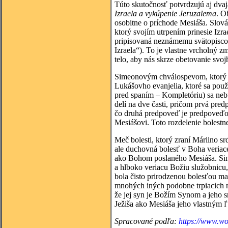
Túto skutočnosť potvrdzujú aj dva
Izraela a vykúpenie Jeruzalema
. O
osobitne o príchode Mesiáša. Slov
ktorý svojím utrpením prinesie Izra
pripisovaná neznámemu svätopisco
Izraela“). To je vlastne vrcholný
telo, aby nás skrze obetovanie svojh
Simeonovým chválospevom, ktorý tvo
Lukášovho evanjelia, ktoré sa použ
pred spaním – Kompletóriu) sa nebu
delí na dve časti, pričom prvá pred
čo druhá predpoveď je predpoveďou 
Mesiášovi. Toto rozdelenie bolestn
Meč bolesti, ktorý zraní Máriino sr
ale duchovná bolesť v Boha veriace
ako Bohom poslaného Mesiáša. Sim
a hlboko veriacu Božiu služobnicu, 
bola čisto prirodzenou bolesťou mat
mnohých iných podobne trpiacich m
že jej syn je Božím Synom a jeho 
Ježiša ako Mesiáša jeho vlastným 
Spracované podľa:
https://www.w