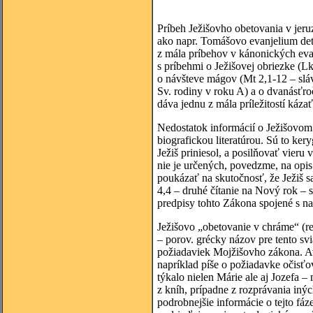
Príbeh Ježišovho obetovania v jeru
ako napr. Tomášovo evanjelium de
z mála príbehov v kánonických evan
s príbehmi o Ježišovej obriezke (L
o návšteve mágov (Mt 2,1-12 – slá
Sv. rodiny v roku A) a o dvanásťro
dáva jednu z mála príležitostí káza
Nedostatok informácií o Ježišovom 
biografickou literatúrou. Sú to ke
Ježiš priniesol, a posilňovať vieru
nie je určených, povedzme, na opis 
poukázať na skutočnosť, že Ježiš 
4,4 – druhé čítanie na Nový rok – 
predpisy tohto Zákona spojené s na
Ježišovo „obetovanie v chráme“ (re
– porov. grécky názov pre tento s
požiadaviek Mojžišovho zákona. A
napríklad píše o požiadavke očisť
týkalo nielen Márie ale aj Jozefa
z kníh, prípadne z rozprávania inýc
podrobnejšie informácie o tejto fá