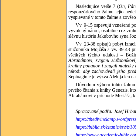
Nasledujúce verše 7 (
On, Pán,
responzóriového žalmu tejto nedel
vyspievané v tomto žalme a zovše
Vv. 9-15 ospevujú vznešené pos
vyvolený národ, osobitne cez zmluv
slávnu históriu Jakubovho syna Joz
Vv. 23-38 opisujú pobyt Izrae
služobníka Mojžiša a vv. 39-43 p
všetkých týchto udalostí – B
Abrahámovi, svojmu služobníkovi
krajiny pohanov i zaujali majetky
národ:
aby zachovávali jeho pred
Septuaginte je výzva Aleluja len n
Dôvodom výberu tohto žalmu d
prvého čítania z knihy Genezis, kt
Abrahámovi v príchode Mesiáša, 
Spracované podľa:
Josef
Hrbata
https://thedivinelamp.wordpres
https://biblia.sk/citanie/ssv/z/10
https://www.academic-bible.com/