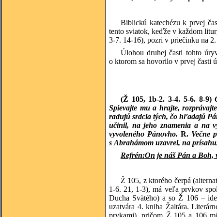
Biblickú katechézu k prvej čas
tento sviatok, keďže v každom litur
3-7. 14-16), pozri v priečinku na 2
Úlohou druhej časti tohto úry
o ktorom sa hovorilo v prvej časti
(Ž 105, 1b-2. 3-4. 5-6. 8-9)
Spievajte mu a hrajte, rozprávaj
radujú srdcia tých, čo hľadajú Pá
učinil, na jeho znamenia a na v
vyvoleného Pánovho.
R.
Večne p
s Abrahámom uzavrel, na prísahu, 
Refrén:
On je náš Pán a Boh, 
Ž 105, z ktorého čerpá (altern
1-6. 21, 1-3), má veľa prvkov sp
Ducha Svätého) a so Ž 106 – ide 
uzatvára 4. kniha Žaltára. Liter
prvkami), pričom Ž 105 a 106 mô