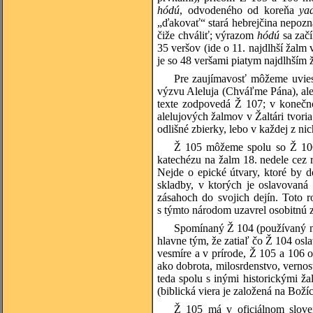
hódú
, odvodeného od koreňa
ya
„ďakovať“ stará hebrejčina nepoz
čiže chváliť; výrazom
hódú
sa začí
35 veršov (ide o 11. najdlhší žalm 
je so 48 veršami piatym najdlhším 
Pre zaujímavosť môžeme uvies
výzvu Aleluja (Chváľme Pána), ale
texte zodpovedá Ž 107; v konečno
alelujových žalmov v Žaltári tvoria
odlišné zbierky, lebo v každej z nic
Ž 105 môžeme spolu so Ž 106 
katechézu na žalm 18. nedele cez 
Nejde o epické útvary, ktoré by de
skladby, v ktorých je oslavovan
zásahoch do svojich dejín. Toto 
s týmto národom uzavrel osobitnú z
Spomínaný Ž 104 (používaný na 
hlavne tým, že zatiaľ čo Ž 104 osla
vesmíre a v prírode, Ž 105 a 106 
ako dobrota, milosrdenstvo, verno
teda spolu s inými historickými 
(biblická viera je založená na Boží
Ž 105 má v oficiálnom slove