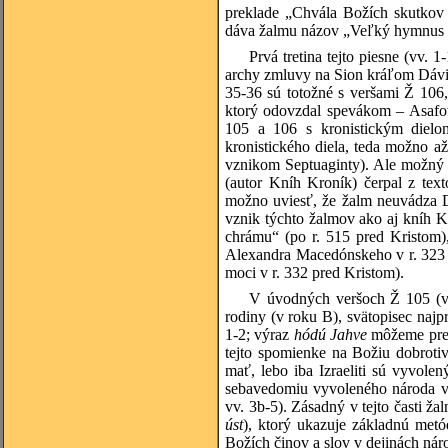
preklade „Chvála Božích skutkov 
dáva žalmu názov „Veľký hymnus na
Prvá tretina tejto piesne (vv. 
archy zmluvy na Sion kráľom Dávid
35-36 sú totožné s veršami Ž 106
ktorý odovzdal spevákom – Asafov
105 a 106 s kronistickým dielo
kronistického diela, teda možno až
vznikom Septuaginty). Ale možný j
(autor Kníh Kroník) čerpal z tex
možno uviesť, že žalm neuvádza Dá
vznik týchto žalmov ako aj kníh K
chrámu“ (po r. 515 pred Kristom)
Alexandra Macedónskeho v r. 323 
moci v r. 332 pred Kristom).
V úvodných veršoch Ž 105 (vv.
rodiny (v roku B), svätopisec naj
1-2; výraz
hódú
Jahve
môžeme pre
tejto spomienke na Božiu dobrotiv
mať, lebo iba Izraeliti sú vyvol
sebavedomiu vyvoleného národa vk
vv. 3b-5). Zásadný v tejto časti ža
úst
), ktorý ukazuje základnú met
Božích činov a slov v dejinách nár