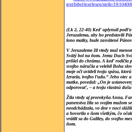
text/bibel/text/lesen/stelle/19/1
(Lk 2, 22-40) Keď uplynuli podľa 
Jeruzalema, aby ho predstavili P
lono matky, bude zasvätené Pánovi
V Jeruzaleme žil vtedy muž menom
Svätý bol na ňom. Jemu Duch Svä
prišiel do chrámu. A keď rodičia p
svojho náručia a velebil Boha slov
moje oči uvideli tvoju spásu, ktor
Izraela, tvojho ľudu.“ Jeho otec a
matke, povedal: „On je ustanoven
odporovať, – a tvoju vlastnú duš
Žila vtedy aj prorokyňa Anna, Fa
panenstva žila so svojím mužom s
neodchádzala, vo dne v noci slúži
a hovorila o ňom všetkým, čo oča
vrátili sa do Galiley, do svojho m
ňom.