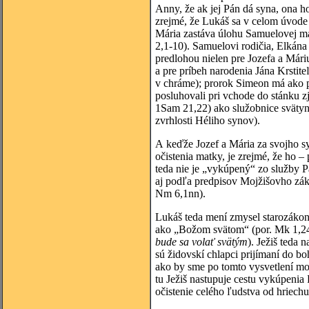
Anny, že ak jej Pán dá syna, ona h
zrejmé, že Lukáš sa v celom úvode
Mária zastáva úlohu Samuelovej m
2,1-10). Samuelovi rodičia, Elkána
predlohou nielen pre Jozefa a Mári
a pre príbeh narodenia Jána Krstite
v chráme); prorok Simeon má ako p
posluhovali pri vchode do stánku zj
1Sam 21,22) ako služobnice svätyne
zvrhlosti Héliho synov).
A keďže Jozef a Mária za svojho sy
očistenia matky, je zrejmé, že ho
teda nie je „vykúpený“ zo služby P
aj podľa predpisov Mojžišovho záko
Nm 6,1nn).
Lukáš teda mení zmysel starozákon
ako „Božom svätom“ (por. Mk 1,24),
bude sa volať svätým
). Ježiš teda
sú židovskí chlapci prijímaní do b
ako by sme po tomto vysvetlení mo
tu Ježiš nastupuje cestu vykúpenia
očistenie celého ľudstva od hriechu