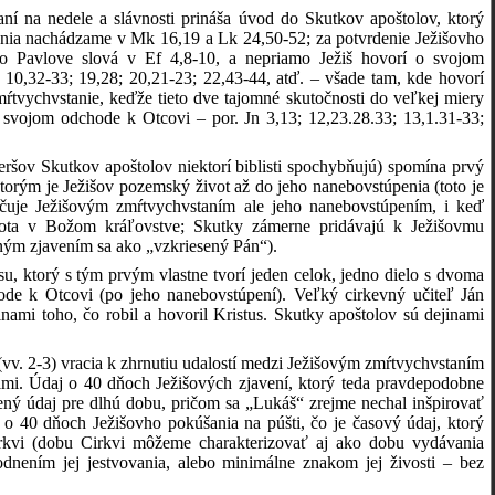
aní na nedele a slávnosti prináša úvod do Skutkov apoštolov, ktorý
penia nachádzame v Mk 16,19 a Lk 24,50-52; za potvrdenie Ježišovho
o Pavlove slová v Ef 4,8-10, a nepriamo Ježiš hovorí o svojom
 10,32-33; 19,28; 20,21-23; 22,43-44, atď. – všade tam, kde hovorí
tvychvstanie, keďže tieto dve tajomné skutočnosti do veľkej miery
 svojom odchode k Otcovi – por. Jn 3,13; 12,23.28.33; 13,1.31-33;
eršov Skutkov apoštolov niektorí biblisti spochybňujú) spomína prvý
ktorým je Ježišov pozemský život až do jeho nanebovstúpenia (toto je
čuje Ježišovým zmŕtvychvstaním ale jeho nanebovstúpením, i keď
života v Božom kráľovstve; Skutky zámerne pridávajú k Ježišovmu
ným zjavením sa ako „vzkriesený Pán“).
 ktorý s tým prvým vlastne tvorí jeden celok, jedno dielo s dvoma
ode k Otcovi (po jeho nanebovstúpení). Veľký cirkevný učiteľ Ján
ami toho, čo robil a hovoril Kristus. Skutky apoštolov sú dejinami
(vv. 2-3) vracia k zhrnutiu udalostí medzi Ježišovým zmŕtvychvstaním
lmi. Údaj o 40 dňoch Ježišových zjavení, ktorý teda pravdepodobne
ný údaj pre dlhú dobu, pričom sa „Lukáš“ zrejme nechal inšpirovať
o 40 dňoch Ježišovho pokúšania na púšti, čo je časový údaj, ktorý
irkvi (dobu Cirkvi môžeme charakterizovať aj ako dobu vydávania
dnením jej jestvovania, alebo minimálne znakom jej živosti – bez