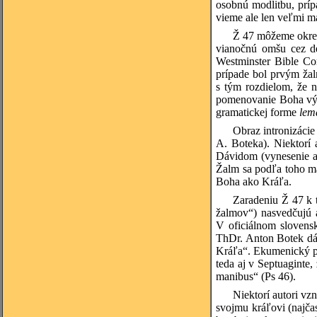
osobnú modlitbu, príp
vieme ale len veľmi má
Ž 47 môžeme okrem
vianočnú omšu cez de
Westminster Bible Co
prípade bol prvým žal
s tým rozdielom, že
pomenovanie Boha v
gramatickej forme
lem
Obraz intronizácie
A. Boteka). Niektorí
Dávidom (vynesenie ar
Žalm sa podľa toho ma
Boha ako Kráľa.
Zaradeniu Ž 47 k 
žalmov“) nasvedčujú a
V oficiálnom slovens
ThDr. Anton Botek dáv
Kráľa“. Ekumenický pr
teda aj v Septuaginte,
manibus“ (Ps 46).
Niektorí autori vzn
svojmu kráľovi (najča