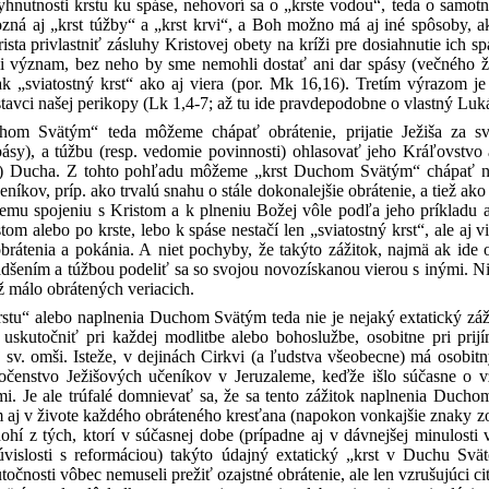
yhnutnosti krstu ku spáse, nehovorí sa o „krste vodou“, teda o samotn
zná aj „krst túžby“ a „krst krvi“, a Boh možno má aj iné spôsoby, ak
rista privlastniť zásluhy Kristovej obety na kríži pre dosiahnutie ic
i význam, bez neho by sme nemohli dostať ani dar spásy (večného živ
ak „sviatostný krst“ ako aj viera (por. Mk 16,16). Tretím výrazom 
avci našej perikopy (Lk 1,4-7; až tu ide pravdepodobne o vlastný Luká
om Svätým“ teda môžeme chápať obrátenie, prijatie Ježiša za svo
pásy), a túžbu (resp. vedomie povinnosti) ohlasovať jeho Kráľovstv
) Ducha. Z tohto pohľadu môžeme „krst Duchom Svätým“ chápať ni
eníkov, príp. ako trvalú snahu o stále dokonalejšie obrátenie, a tiež a
šiemu spojeniu s Kristom a k plneniu Božej vôle podľa jeho príklad
stom alebo po krste, lebo k spáse nestačí len „sviatostný krst“, ale 
obrátenia a pokánia. A niet pochyby, že takýto zážitok, najmä ak id
dšením a túžbou podeliť sa so svojou novozískanou vierou s inými. Ni
ž málo obrátených veriacich.
stu“ alebo naplnenia Duchom Svätým teda nie je nejaký extatický zá
uskutočniť pri každej modlitbe alebo bohoslužbe, osobitne pri prijíma
 sv. omši. Isteže, v dejinách Cirkvi (a ľudstva všeobecne) má osob
ločenstvo Ježišových učeníkov v Jeruzaleme, keďže išlo súčasne o v
i. Je ale trúfalé domnievať sa, že sa tento zážitok naplnenia Duc
aj v živote každého obráteného kresťana (napokon vonkajšie znaky z
ohí z tých, ktorí v súčasnej dobe (prípadne aj v dávnejšej minulos
úvislosti s reformáciou) takýto údajný extatický „krst v Duchu Svä
očnosti vôbec nemuseli prežiť ozajstné obrátenie, ale len vzrušujúci ci