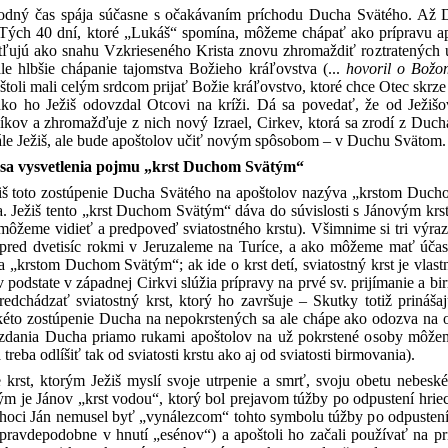
hodný čas spája súčasne s očakávaním príchodu Ducha Svätého. Až 
. Tých 40 dní, ktoré „Lukáš“ spomína, môžeme chápať ako prípravu apoš
tľujú ako snahu Vzkrieseného Krista znovu zhromaždiť roztratených 
tále hlbšie chápanie tajomstva Božieho kráľovstva (...
hovoril o Božo
toli mali celým srdcom prijať Božie kráľovstvo, ktoré chce Otec sk
ako ho Ježiš odovzdal Otcovi na kríži. Dá sa povedať, že od Ježiš
íkov a zhromažďuje z nich nový Izrael, Cirkev, ktorá sa zrodí z Du
le Ježiš, ale bude apoštolov učiť novým spôsobom – v Duchu Svätom.
sa vysvetlenia pojmu „krst Duchom Svätým“
ežiš toto zostúpenie Ducha Svätého na apoštolov nazýva „krstom Duch
ia. Ježiš tento „krst Duchom Svätým“ dáva do súvislosti s Jánovým kr
môžeme vidieť a predpoveď sviatostného krstu). Všimnime si tri výra
o pred dvetisíc rokmi v Jeruzaleme na Turíce, a ako môžeme mať účas
 „krstom Duchom Svätým“; ak ide o krst detí, sviatostný krst je vlast
 v podstate v západnej Cirkvi slúžia prípravy na prvé sv. prijímanie a 
edchádzať sviatostný krst, ktorý ho završuje – Skutky totiž prináš
kéto zostúpenie Ducha na nepokrstených sa ale chápe ako odozva na ohl
zdania Ducha priamo rukami apoštolov na už pokrstené osoby môžeme 
eba odlíšiť tak od sviatosti krstu ako aj od sviatosti birmovania).
krst, ktorým Ježiš myslí svoje utrpenie a smrť, svoju obetu nebes
ým je Jánov „krst vodou“, ktorý bol prejavom túžby po odpustení hriec
(hoci Ján nemusel byť „vynálezcom“ tohto symbolu túžby po odpustení h
ravdepodobne v hnutí „esénov“) a apoštoli ho začali používať na privl