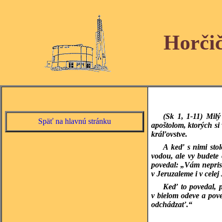
Horči
(Sk 1, 1-11)
Milý
Späť na hlavnú stránku
apoštolom, ktorých si
kráľovstve.
A keď s nimi stol
vodou, ale vy budete
povedal: „Vám neprisl
v Jeruzaleme i v celej
Keď to povedal, p
v bielom odeve a poved
odchádzať.“