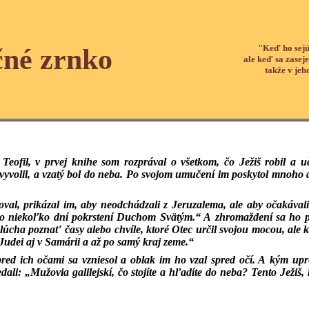
"Keď ho sejú
čné zrnko
ale keď sa zaseje
takže v jeh
 Teofil, v prvej knihe som rozprával o všetkom, čo Ježiš robil a 
 vyvolil, a vzatý bol do neba. Po svojom umučení im poskytol mnoho d
oval, prikázal im, aby neodchádzali z Jeruzalema, ale aby očakával
 o niekoľko dní pokrstení Duchom Svätým.“ A zhromaždení sa ho pý
úcha poznať časy alebo chvíle, ktoré Otec určil svojou mocou, ale 
 Judei aj v Samárii a až po samý kraj zeme.“
red ich očami sa vzniesol a oblak im ho vzal spred očí. A kým upr
ali: „Mužovia galilejskí, čo stojíte a hľadíte do neba? Tento Ježiš, 