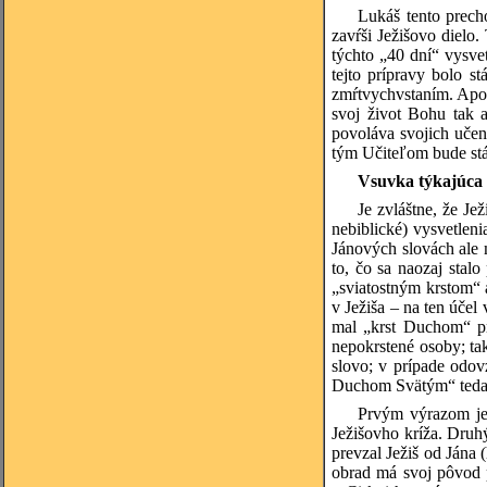
Lukáš tento prec
zavŕši Ježišovo dielo
týchto „40 dní“ vysve
tejto prípravy bolo s
zmŕtvychvstaním. Apoš
svoj život Bohu tak 
povoláva svojich učen
tým Učiteľom bude stá
Vsuvka týkajúca 
Je zvláštne, že J
nebiblické) vysvetlen
Jánových slovách ale 
to, čo sa naozaj stal
„sviatostným krstom“ a
v Ježiša – na ten účel
mal „krst Duchom“ pr
nepokrstené osoby; ta
slovo; v prípade odov
Duchom Svätým“ teda tr
Prvým výrazom je 
Ježišovho kríža. Druh
prevzal Ježiš od Jána 
obrad má svoj pôvod p