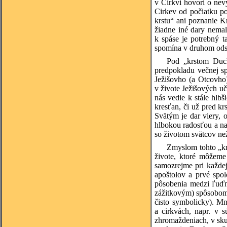
v Cirkvi hovorí o nev
Cirkev od počiatku po
krstu“ ani poznanie K
žiadne iné dary nemal
k spáse je potrebný t
spomína v druhom odst
Pod „krstom Duch
predpokladu večnej s
Ježišovho (a Otcovho
v živote Ježišových uč
nás vedie k stále hlb
kresťan, či už pred kr
Svätým je dar viery, 
hlbokou radosťou a na
so životom svätcov ne
Zmyslom tohto „kr
živote, ktoré môžeme 
samozrejme pri každej
apoštolov a prvé spo
pôsobenia medzi ľuďm
zážitkovým) spôsobom 
čisto symbolicky). Mn
a cirkvách, napr. v s
zhromaždeniach, v skut