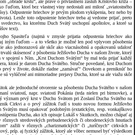
om „obrade krstu“, ale práve o privlastnení zásluh Kristovho kríža –
o ľuďom, ktorí bez vlastnej viny nedostali ani milosť „sviatostného
h spásy). Odpustenie hriechov je prvým plodom vykúpenia, bez neho by
ota). Lenže toto odpustenie hriechov treba aj vedome prijať, preto
je svedectvo, ku ktorému Duch Svätý uschopní apoštolov, a ktoré sa
šov text).
jho Spasiteľa (najmä v zmysle prijatia odpustenia hriechov ako
o aj iným ľuďom – a to všetko je možné len pod vplyvom pôsobenia
e ako jednorazovú ale skôr ako viacnásobnú a opakovanú udalosť
ko trvalú skúsenosť z pôsobenia Ježišovho Ducha v našom živote, ktorý
u a v spojení s Ním. „Krst Duchom Svätým“ by mal teda prijať každý
aj viera, ktorá je darom Ducha Svätého. Stručne povedané, krst Duchom
e o prvý v živote, dokáže riadne „zamávať“ človekom a preniknúť ho
e sú vylúčené ani mimoriadne prejavy Ducha, ktoré sa ale viažu skôr
žitok ale jednoduché otvorenie sa pôsobeniu Ducha Svätého v našom
ní sviatostí, napr. sviatosti Pokánia (teda nielen pri birmovke), a
itný význam prvý krst v Duchu Svätom pri Zoslaní Ducha Svätého na
znik Cirkvi a o prvý zážitok ľudí s touto novou formou Ježišovho
hom Svätým musí opakovať podobným (extatickým, resp. vonkajškovo
ostúpenia Ducha, ako ich opisuje Lukáš v Skutkoch, možno chápať aj
ti v rôznych stredovekých prebudeneckých či obrodeneckých hnutiach
tom“ zažili v rôznych „charizmatických“ či „turíčnych“ cirkvách a
tový, príp. aj fyzický zážitok, ktorý ale vôbec nemusel byť výsledkom