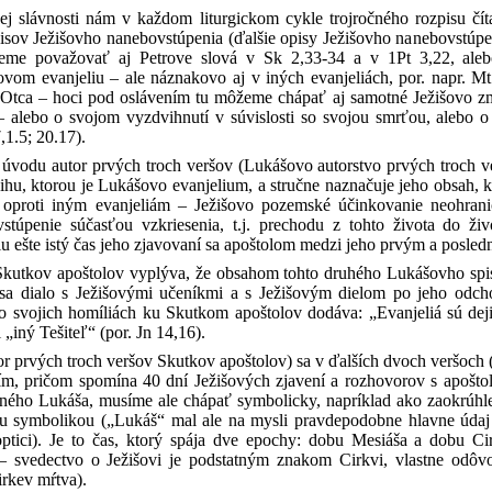
nej slávnosti nám v každom liturgickom cykle trojročného rozpisu čít
pisov Ježišovho nanebovstúpenia (ďalšie opisy Ježišovho nanebovstú
eme považovať aj Petrove slová v Sk 2,33-34 a v 1Pt 3,22, aleb
vom evanjeliu – ale náznakovo aj v iných evanjeliách, por. napr. Mt
Otca – hoci pod oslávením tu môžeme chápať aj samotné Ježišovo zmŕ
 alebo o svojom vyzdvihnutí v súvislosti so svojou smrťou, alebo o
,1.5; 20.17).
 úvodu autor prvých troch veršov (Lukášovo autorstvo prvých troch v
nihu, ktorou je Lukášovo evanjelium, a stručne naznačuje jeho obsah, 
oproti iným evanjeliám – Ježišovo pozemské účinkovanie neohrani
vstúpenie súčasťou vzkriesenia, t.j. prechodu z tohto života do 
ešte istý čas jeho zjavovaní sa apoštolom medzi jeho prvým a posled
kutkov apoštolov vyplýva, že obsahom tohto druhého Lukášovho spisu,
 sa dialo s Ježišovými učeníkmi a s Ježišovým dielom po jeho odch
svojich homíliách ku Skutkom apoštolov dodáva: „Evanjeliá sú dejin
l „iný Tešiteľ“ (por. Jn 14,16).
or prvých troch veršov Skutkov apoštolov) sa v ďalších dvoch veršoch 
ím, pričom spomína 40 dní Ježišových zjavení a rozhovorov s apošto
ného Lukáša, musíme ale chápať symbolicky, napríklad ako zaokrúhle
ou symbolikou („Lukáš“ mal ale na mysli pravdepodobne hlavne údaj 
optici). Je to čas, ktorý spája dve epochy: dobu Mesiáša a dobu C
 – svedectvo o Ježišovi je podstatným znakom Cirkvi, vlastne odôvo
irkev mŕtva).