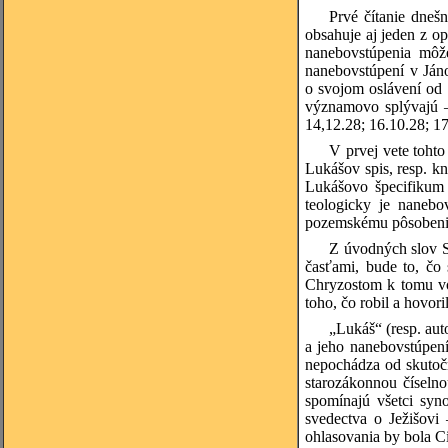
Prvé čítanie dneš
obsahuje aj jeden z o
nanebovstúpenia môž
nanebovstúpení v Jáno
o svojom oslávení od 
významovo splývajú –
14,12.28; 16.10.28; 17
V prvej vete tohto
Lukášov spis, resp. k
Lukášovo špecifikum 
teologicky je nanebo
pozemskému pôsobeniu 
Z úvodných slov S
časťami, bude to, čo
Chryzostom k tomu vo 
toho, čo robil a hovori
„Lukáš“ (resp. aut
a jeho nanebovstúpen
nepochádza od skutoč
starozákonnou číseln
spomínajú všetci syn
svedectva o Ježišovi
ohlasovania by bola C