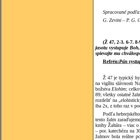
Spracované podľa: 
G. Zevini – P. G. 
(Ž 47, 2-3. 6-7. 8
jasotu vystupuje Boh,
spievajte mu chválos
Refrén:
Pán vystu
Ž 47 je typický hy
na vigíliu slávnosti 
božstva
Elohim
; celko
89; všetky ostatné ža
rozdeliť na „elohisti
iba 2x, z toho raz v p
Podľa hebrejského
tento žalm zaraďujeme
knihy Žaltára – viac 
– por. katechézu na 3
žalmov bola reálne p