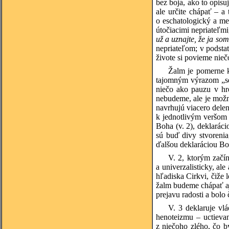
bez boja, ako to opisu
ale určite chápať – a
o eschatologický a me
útočiacimi nepriateľm
už a uznajte, že ja s
nepriateľom; v podst
živote si povieme nieč
Žalm je pomerne k
tajomným výrazom „se
niečo ako pauzu v hr
nebudeme, ale je možné
navrhujú viacero delen
k jednotlivým veršom
Boha (v. 2), deklarác
sú buď divy stvorenia
ďalšou deklaráciou Bož
V. 2, ktorým začí
a univerzalisticky, a
hľadiska Cirkvi, čiže
žalm budeme chápať aj 
prejavu radosti a bolo
V. 3 deklaruje vl
henoteizmu – uctieva
z niečoho zlého, čo b