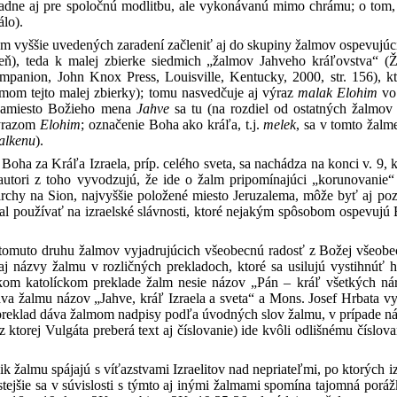
adne aj pre spoločnú modlitbu, ale vykonávanú mimo chrámu; o tom, 
lo).
 vyššie uvedených zaradení začleniť aj do skupiny žalmov ospevujúci
ň), teda k malej zbierke siedmich „žalmov Jahveho kráľovstva“ (
mpanion, John Knox Press, Louisville, Kentucky, 2000, str. 156), k
mom tejto malej zbierky); tomu nasvedčuje aj výraz
malak
Elohim
vo 
 namiesto Božieho mena
Jahve
sa tu (na rozdiel od ostatných žalmov 
ýrazom
Elohim
; označenie Boha ako kráľa, t.j.
melek
, sa v tomto žalm
alkenu
).
 Boha za Kráľa Izraela, príp. celého sveta, sa nachádza na konci v. 9, 
 autori z toho vyvodzujú, že ide o žalm pripomínajúci „korunovanie
chy na Sion, najvyššie položené miesto Jeruzalema, môže byť aj poza
l používať na izraelské slávnosti, ktoré nejakým spôsobom ospevujú B
tomuto druhu žalmov vyjadrujúcich všeobecnú radosť z Božej všeobec
j názvy žalmu v rozličných prekladoch, ktoré sa usilujú vystihnúť hl
kom katolíckom preklade žalm nesie názov „Pán – kráľ všetkých nár
a žalmu názov „Jahve, kráľ Izraela a sveta“ a Mons. Josef Hrbata vy
eklad dáva žalmom nadpisy podľa úvodných slov žalmu, v prípade nášho
 z ktorej Vulgáta preberá text aj číslovanie) ide kvôli odlišnému čís
ik žalmu spájajú s víťazstvami Izraelitov nad nepriateľmi, po ktorých iz
stejšie sa v súvislosti s týmto aj inými žalmami spomína tajomná porá