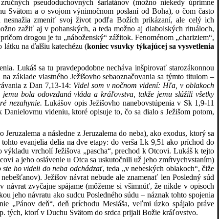
e zručných pseudoduchovných šarlatánov (možno niekedy úprimne
uchu Svätom a o svojom výnimočnom poslaní od Boha), o čom často
 nesnažia zmeniť svoj život podľa Božích prikázaní, ale celý ich
žno zažiť aj v pohanských, a teda možno aj diabolských rituáloch,
h, pričom drogou je tu „náboženský“ zážitok. Fenoménom „chariziem“,
 látku na ďalšiu katechézu (
koniec vsuvky týkajúcej sa vysvetlenia
enia. Lukáš sa tu pravdepodobne necháva inšpirovať starozákonnou
 na základe vlastného Ježišovho sebaoznačovania sa týmto titulom –
právania z Dan 7,13-14:
Videl som v nočnom videní: Hľa, v oblakoch
A jemu bola odovzdaná vláda a kráľovstva, takže jemu slúžili všetky
oré nezahynie.
Lukášov opis Ježišovho nanebovstúpenia v Sk 1,9-11
 Danielovmu videniu, ktoré opisuje to, čo sa dialo s Ježišom potom,
o Jeruzalema a následne z Jeruzalema do neba), ako exodus, ktorý sa
 tohto evanjelia delia na dve etapy: do verša Lk 9,51 ako príchod do
výkladu vrcholí Ježišova „pascha“, prechod k Otcovi. Lukáš k tejto
ovi a jeho oslávenie u Otca sa uskutočnili už jeho zmŕtvychvstaním)
o ste ho videli do neba odchádzať
, teda „v nebeských oblakoch“, čiže
. nebešťanov). Ježišov návrat nebude ale znamenať len Posledný súd
šov návrat zvyčajne spájame (môžeme si všimnúť, že nikde v opisoch
nkou jeho návratu ako sudcu Posledného súdu – náznak tohto spojenia
enie „Pánov deň“, deň príchodu Mesiáša, veľmi úzko spájalo práve
. tých, ktorí v Duchu Svätom do srdca prijali Božie kráľovstvo.