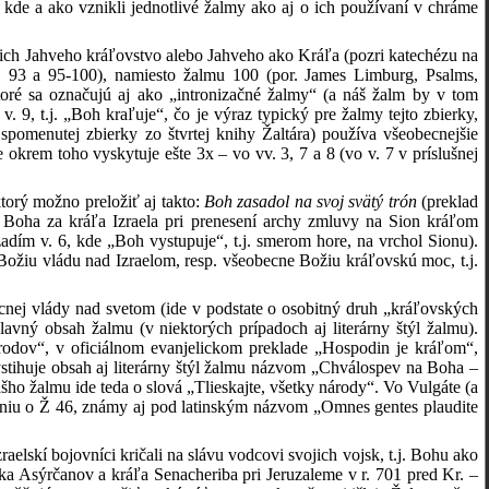
kde a ako vznikli jednotlivé žalmy ako aj o ich používaní v chráme
ch Jahveho kráľovstvo alebo Jahveho ako Kráľa (pozri katechézu na
Ž 93 a 95-100), namiesto žalmu 100 (por. James Limburg, Psalms,
toré sa označujú aj ako „intronizačné žalmy“ (a náš žalm by v tom
v. 9, t.j. „Boh kraľuje“, čo je výraz typický pre žalmy tejto zbierky,
spomenutej zbierky zo štvrtej knihy Žaltára) používa všeobecnejšie
e okrem toho vyskytuje ešte 3x – vo vv. 3, 7 a 8 (vo v. 7 v príslušnej
ktorý možno preložiť aj takto:
Boh zasadol na svoj svätý trón
(preklad
“ Boha za kráľa Izraela pri prenesení archy zmluvy na Sion kráľom
dím v. 6, kde „Boh vystupuje“, t.j. smerom hore, na vrchol Sionu).
ožiu vládu nad Izraelom, resp. všeobecne Božiu kráľovskú moc, t.j.
nej vlády nad svetom (ide v podstate o osobitný druh „kráľovských
avný obsah žalmu (v niektorých prípadoch aj literárny štýl žalmu).
odov“, v oficiálnom evanjelickom preklade „Hospodin je kráľom“,
stihuje obsah aj literárny štýl žalmu názvom „Chválospev na Boha –
 žalmu ide teda o slová „Tlieskajte, všetky národy“. Vo Vulgáte (a
lovaniu o Ž 46, známy aj pod latinským názvom „Omnes gentes plaudite
raelskí bojovníci kričali na slávu vodcovi svojich vojsk, t.j. Bohu ako
žka Asýrčanov a kráľa Senacheriba pri Jeruzaleme v r. 701 pred Kr. –