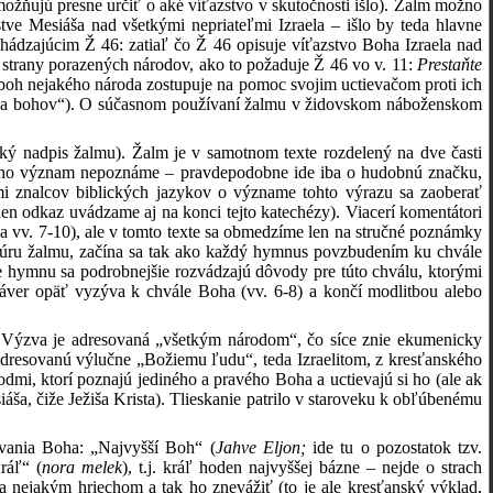
možňujú presne určiť o aké víťazstvo v skutočnosti išlo). Žalm možno
tve Mesiáša nad všetkými nepriateľmi Izraela – išlo by teda hlavne
chádzajúcim Ž 46: zatiaľ čo Ž 46 opisuje víťazstvo Boha Izraela nad
 strany porazených národov, ako to požaduje Ž 46 vo v. 11:
Prestaňte
e boh nejakého národa zostupuje na pomoc svojim uctievačom proti ich
ojna bohov“). O súčasnom používaní žalmu v židovskom náboženskom
ský nadpis žalmu). Žalm je v samotnom texte rozdelený na dve časti
torého význam nepoznáme – pravdepodobne ide iba o hudobnú značku,
i znalcov biblických jazykov o význame tohto výrazu sa zaoberať
eden odkaz uvádzame aj na konci tejto katechézy). Viacerí komentátori
6 a vv. 7-10), ale v tomto texte sa obmedzíme len na stručné poznámky
túru žalmu, začína sa tak ako každý hymnus povzbudením ku chvále
dre hymnu sa podrobnejšie rozvádzajú dôvody pre túto chválu, ktorými
 záver opäť vyzýva k chvále Boha (vv. 6-8) a končí modlitbou alebo
a. Výzva je adresovaná „všetkým národom“, čo síce znie ekumenicky
u adresovanú výlučne „Božiemu ľudu“, teda Izraelitom, z kresťanského
mi, ktorí poznajú jediného a pravého Boha a uctievajú si ho (ale ak
áša, čiže Ježiša Krista). Tlieskanie patrilo v staroveku k obľúbenému
vania Boha: „Najvyšší Boh“ (
Jahve Eljon;
ide tu o pozostatok tzv.
ráľ“ (
nora melek
), t.j. kráľ hoden najvyššej bázne – nejde o strach
a nejakým hriechom a tak ho znevážiť (to je ale kresťanský výklad,