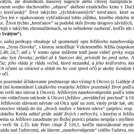
ätým, ale dôsledkom masovej sugescie alebo citovej manipuláci
vnosti svojho duchovného „objavu“ akéhosi extatického krstu v D
o kresťanský“ život takýchto „rýchlokvasených“ kresťanov, ktorí sa
číva len v opakovanom vyhľadávaní tohto zážitku, ktorého obdobu mo
éke. Život týchto „kresťanov“ sa podobá skôr životu drogovo závislýc
ytujú v takýchto zhromaždeniach, sa tu nebudeme zaoberať, keďže ide o
m Svätým“
).
c našej perikopy obsahuje už spomenutý opis Ježišovho nanebovstúp
ou „Syna človeka“, s ktorou stotožňuje Vzkrieseného Ježiša (napokon
22,48; 24,7; atď.). V tomto opise môžeme totiž jasne vidieť prvky roz
 ako Syn človeka; prišiel až k Starcovi dní, priviedli ho pred neho. 
ia; jeho vláda je vláda večná, ktorá nezaniká, a jeho kráľovstvo, kt
ich očami sa vzniesol a oblak im ho vzal spred očí
) je akoby úvodom k
 očí.
o pozemské účinkovanie predstavuje ako výstup k Otcovi (z Galileje d
nil (iní komentátori Lukášovho evanjelia Ježišov pozemský život podľa
m verši ako návrat k Otcovi). Ježišovým nanebovstúpením podľa tohto 
ovom viditeľnom odchode k Otcovi (Ježišov „neviditeľný prechod“ k Otc
o Ježišovom slávnom návrate od Otca späť na zem, vtedy
príde tak, ak
roroctvo vkladá do úst „dvoch mužov v bielom odeve“ (anjelov, resp
štolského Kréda
odtiaľ príde súdiť živých i mŕtvych
), s ktorým si Ježi
enia sa Ježišovo zasadnutie po Božej pravici priamo nespája s myšlie
 verši Sk 2,35, kde Peter cituje Ž 110,1, keďže starozákonné mysl
súdu nad ľudstvom), ale hlavne „nanebovstúpenie“ celého ľudstva, resp