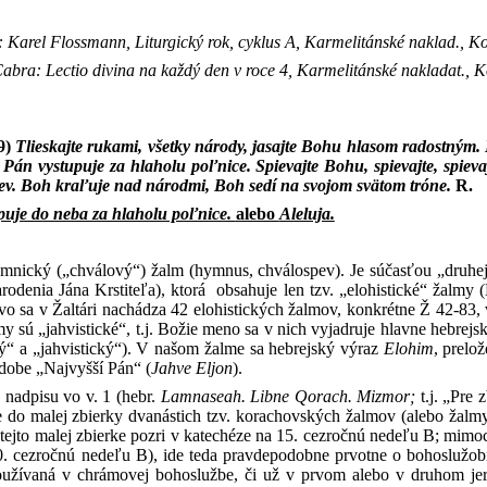
Karel Flossmann, Liturgický rok, cyklus A, Karmelitánské naklad., Ko
Cabra: Lectio divina na každý den v roce 4, Karmelitánské nakladat., K
-9)
Tlieskajte rukami, všetky národy, jasajte Bohu hlasom radostným.
 Pán vystupuje za hlaholu poľnice. Spievajte Bohu, spievajte, spieva
pev. Boh kraľuje nad národmi, Boh sedí na svojom svätom tróne.
R.
puje do neba za hlaholu poľnice.
alebo
Aleluja.
mnický („chválový“) žalm (hymnus, chválospev). Je súčasťou „druhej 
Narodenia Jána Krstiteľa), ktorá obsahuje len tzv. „elohistické“ žalm
vo sa v Žaltári nachádza 42 elohistických žalmov, konkrétne Ž 42-83, vš
lmy sú „jahvistické“, t.j. Božie meno sa v nich vyjadruje hlavne heb
cký“ a „jahvistický“). V našom žalme sa hebrejský výraz
Elohim
, prelo
odobe „Najvyšší Pán“ (
Jahve Eljon
).
 nadpisu vo v. 1 (hebr.
Lamnaseah
. Libne Qorach. Mizmor;
t.j. „Pre
 do malej zbierky dvanástich tzv. korachovských žalmov (alebo žalmy
o tejto malej zbierke pozri v katechéze na 15. cezročnú nedeľu B; mim
0. cezročnú nedeľu B), ide teda pravdepodobne prvotne o bohoslužobný 
oužívaná v chrámovej bohoslužbe, či už v prvom alebo v druhom j