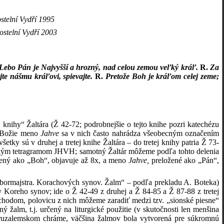
stelní Vydří 1995
ostelní Vydří 2003
 Lebo Pán je Najvyšší a hrozný, nad celou zemou veľký kráľ.
R.
Za
jte nášmu kráľovi, spievajte.
R.
Pretože Boh je kráľom celej zeme;
knihy“ Žaltára (Ž 42-72; podrobnejšie o tejto knihe pozri katechézu
y (Božie meno
Jahve
sa v nich často nahrádza všeobecným označením
etky sú v druhej a tretej knihe Žaltára – do tretej knihy patria Ž 73-
rejským tetragramom JHVH; samotný Žaltár môžeme podľa tohto delenia
žený ako „Boh“, objavuje až 8x, a meno
Jahve,
preložené ako „Pán“,
 zbormajstra. Korachových synov. Žalm“ – podľa prekladu A. Boteka)
 Koreho synov; ide o Ž 42-49 z druhej a Ž 84-85 a Ž 87-88 z tretej
ochodom, polovicu z nich môžeme zaradiť medzi tzv. „sionské piesne“
žalm, t.j. určený na liturgické použitie (v skutočnosti len menšina
eruzalemskom chráme, väčšina žalmov bola vytvorená pre súkromnú