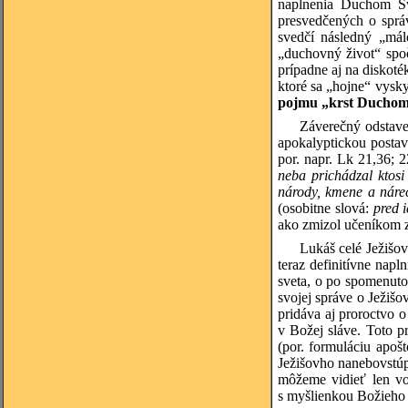
naplnenia Duchom Sv
presvedčených o sprá
svedčí následný „mál
„duchovný život“ spo
prípadne aj na diskot
ktoré sa „hojne“ vysk
pojmu „krst Ducho
Záverečný odstave
apokalyptickou postav
por. napr. Lk 21,36; 
neba prichádzal ktosi
národy, kmene a náreč
(osobitne slová:
pred 
ako zmizol učeníkom z
Lukáš celé Ježišov
teraz definitívne napl
sveta, o po spomenuto
svojej správe o Ježiš
pridáva aj proroctvo 
v Božej sláve. Toto p
(por. formuláciu apo
Ježišovho nanebovstúp
môžeme vidieť len vo
s myšlienkou Božieho 