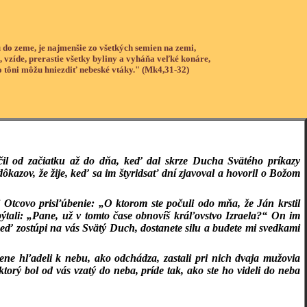
 do zeme, je najmenšie zo všetkých semien na zemi,
, vzíde, prerastie všetky byliny a vyháňa veľké konáre,
o tôni môžu hniezdiť nebeské vtáky." (Mk4,31-32)
učil od začiatku až do dňa, keď dal skrze Ducha Svätého príkazy
ôkazov, že žije, keď sa im štyridsať dní zjavoval a hovoril o Božom
i Otcovo prisľúbenie: „O ktorom ste počuli odo mňa, že Ján krstil
tali: „Pane, už v tomto čase obnovíš kráľovstvo Izraela?“ On im
keď zostúpi na vás Svätý Duch, dostanete silu a budete mi svedkami
ene hľadeli k nebu, ako odchádza, zastali pri nich dvaja mužovia
ktorý bol od vás vzatý do neba, príde tak, ako ste ho videli do neba