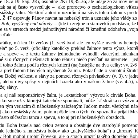
je 18. a 19. kap. 2Kr, osobitne 2Kr 19,35-36; ale údaje zo žalmov neu
 tak sa aj často vysvetľuje – ako proroctvo o eschatologickom víťazs
siášsky žalm. Niektorí autori upozorňujú na súvis tohto žalmu s pred
i, Ž 47 ospevuje Pánov návrat na nebeský trón a uznanie jeho vlády zo
om Boh, vyvýšený nad národy
... (ide tu zrejme o starovekú predstavu, ž
ate sa v stretoch medzi jednotlivými národmi či kmeňmi odohráva „v
o ďalej.
rátky, má len 10 veršov (1. verš tvorí ale len vyššie uvedený hebrej
la“ po 5. verši (oficiálny katolícky preklad žalmov tento výraz, k
e a speve –, z textu žalmov jednoducho vyhodil; viacerými mienkam
 si o rôznych riešeniach tohto rébusu niečo prečítať na internete – j
í tohto žalmu podľa rôznych kritérií (najčastejšie na dva celky: vv. 2-
 a prehľadom hlavných myšlienok žalmu. Pokiaľ ide o samotnú štruk
iou Božej veľkosti a slávy za pomoci rôznych prívlastkov (v. 3), v ja
, alebo divy spásy v dejinách Izraela ako v našom žalme (vv. 4-5),
ej slávy.
na aj náš responzóriový žalm, je „extatickou“ výzvou k chvále Boh
le ako sme už v ktorejsi katechéze spomínali, môže ísť skrátka o výzv
 len tým veriacim či nábožensky založeným ľuďom medzi všetkými národ
ako mesiášsky žalm, potom pôjde len o tých, čo spoznali a prijali Mesi
 často súčasťou tanca a spevu, a to aj pri náboženských obradoch.
ádu Boha Izraela nad celou zemou a obsahuje dve starobylé pomeno
nie jedného z množstva bohov ako „najvyššieho boha“) a „hrozný K
y Boh mohol urobiť človeku, ale o strach uraziť takého dobrého Boh