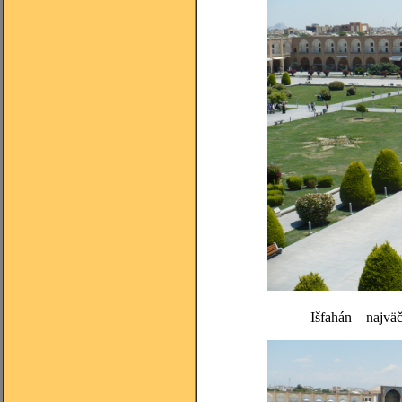
Išfahán – najväč