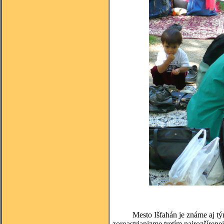
Mesto Išfahán je známe aj tým, ž
zoroastrianizme tretím najrozšírene