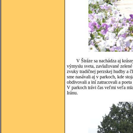
V Širáze sa nachádza aj krásny hi
výmyslu sveta, zavlažované zelené 
zvuky tradičnej perzskej hudby a čl
sme nasávali aj v parkoch, kde sto
obdivovali a iní zatracovali a poe
V parkoch trávi čas veľmi veľa mla
Iránu.