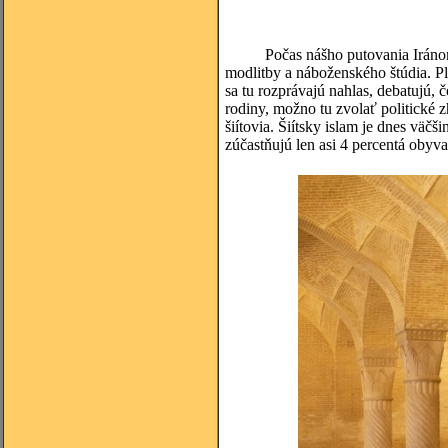
Počas nášho putovania Iránom sme
modlitby a náboženského štúdia. Pln
sa tu rozprávajú nahlas, debatujú, 
rodiny, možno tu zvolať politické 
šiítovia. Šiítsky islam je dnes vä
zúčastňujú len asi 4 percentá obyva