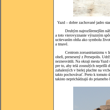
Yazd – dobre zachované jadro star
Druhým najrozšírenejším nábožen
a toto vierovyznanie výrazným spôs
uctievaním ohňa ako symbolu života
a tmavé.
Centrom zoroastrianizmu v Iráne 
oheň, prenesený z Persepolis. Udrž
neznesvätili. Na okraji mesta Yazd 
pre to, aby telá zosnulých neprišli
zahalených v bielej plachte na vrc
takto pochovávať. Preto k tomuto 
takisto neprichádzajú do priameho