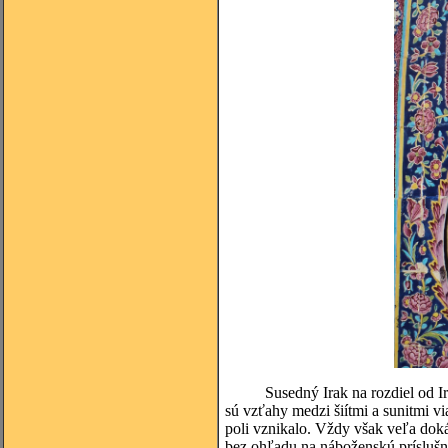
Susedný Irak na rozdiel od Iránu
sú vzťahy medzi šiítmi a sunitmi vi
poli vznikalo. Vždy však veľa doká
bez ohľadu na náboženskú príslušn