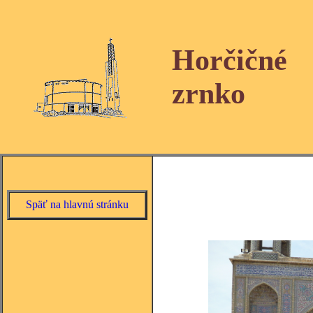
Horčičné
zrnko
Späť na hlavnú stránku