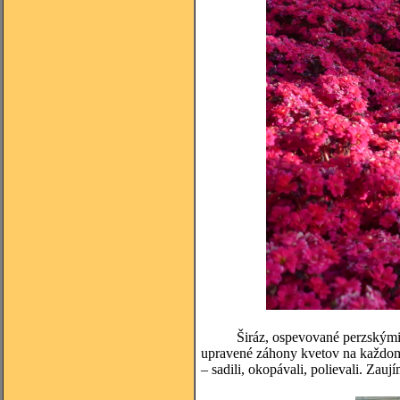
Širáz, ospevované perzskými básn
upravené záhony kvetov na každom k
– sadili, okopávali, polievali. Zauj