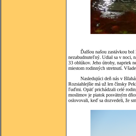
Ďalšou našou zastávkou bol Išfah
nezabudnuteľný. Udial sa v noci, 
33 oblúkov. Jeho útroby, napriek n
miestom rodinných stretnutí. Všade
Nasledujúci deň nás v Išfaháne d
Rozsiahlejšie má už len čínsky Peki
ľuďmi. Opäť prichádzali celé rodiny,
moslimov je piatok posvätným dňom
oslovovali, keď sa dozvedeli, že sm