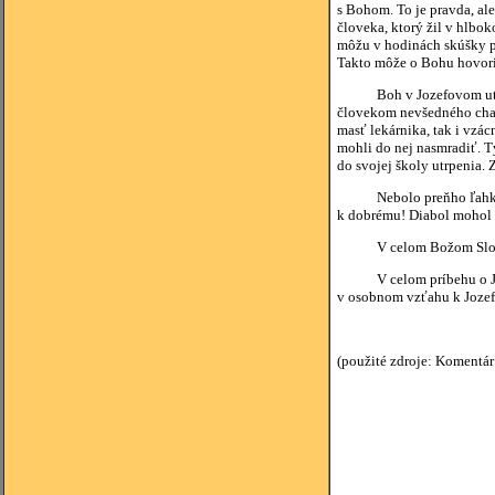
s Bohom. To je pravda, al
človeka, ktorý žil v hlbok
môžu v hodinách skúšky pe
Takto môže o Bohu hovoriť 
Boh v Jozefovom utrpení d
človekom nevšedného chara
masť lekárnika, tak i vzá
mohli do nej nasmradiť. T
do svojej školy utrpenia. 
Nebolo preňho ľahké nauč
k dobrému! Diabol mohol 
V celom Božom Slove nenáj
V celom príbehu o Jozefo
v osobnom vzťahu k Jozefov
(použité zdroje: Komentár