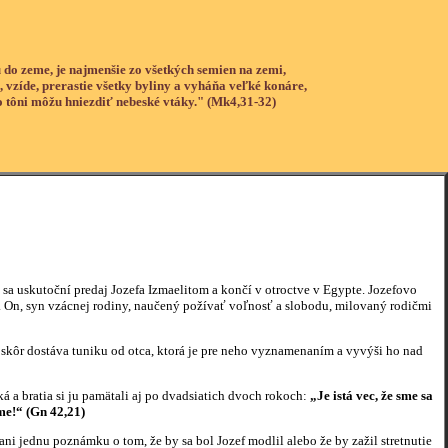
 do zeme, je najmenšie zo všetkých semien na zemi,
, vzíde, prerastie všetky byliny a vyháňa veľké konáre,
o tôni môžu hniezdiť nebeské vtáky." (Mk4,31-32)
 uskutoční predaj Jozefa Izmaelitom a končí v otroctve v Egypte. Jozefovo
On, syn vzácnej rodiny, naučený požívať voľnosť a slobodu, milovaný rodičmi
r dostáva tuniku od otca, ktorá je pre neho vyznamenaním a vyvýši ho nad
 a bratia si ju pamätali aj po dvadsiatich dvoch rokoch:
„Je istá vec, že sme sa
sme!“ (Gn 42,21)
ednu poznámku o tom, že by sa bol Jozef modlil alebo že by zažil stretnutie