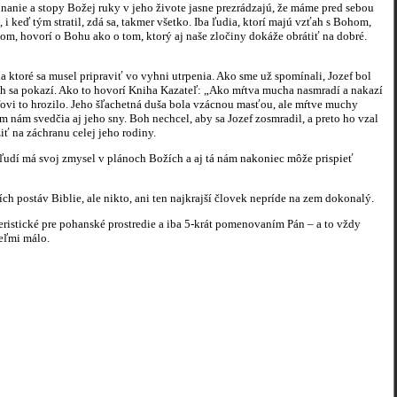
onanie a stopy Božej ruky v jeho živote jasne prezrádzajú, že máme pred sebou
 keď tým stratil, zdá sa, takmer všetko. Iba ľudia, ktorí majú vzťah s Bohom,
m, hovorí o Bohu ako o tom, ktorý aj naše zločiny dokáže obrátiť na dobré.
toré sa musel pripraviť vo vyhni utrpenia. Ako sme už spomínali, Jozef bol
ch sa pokazí. Ako to hovorí Kniha Kazateľ: „Ako mŕtva mucha nasmradí a nakazí
fovi to hrozilo. Jeho šľachetná duša bola vzácnou masťou, ale mŕtve muchy
ám svedčia aj jeho sny. Boh nechcel, aby sa Jozef zosmradil, a preto ho vzal
iť na záchranu celej jeho rodiny.
udí má svoj zmysel v plánoch Božích a aj tá nám nakoniec môže prispieť
postáv Biblie, ale nikto, ani ten najkrajší človek nepríde na zem dokonalý.
ické pre pohanské prostredie a iba 5-krát pomenovaním Pán – a to vždy
veľmi málo.