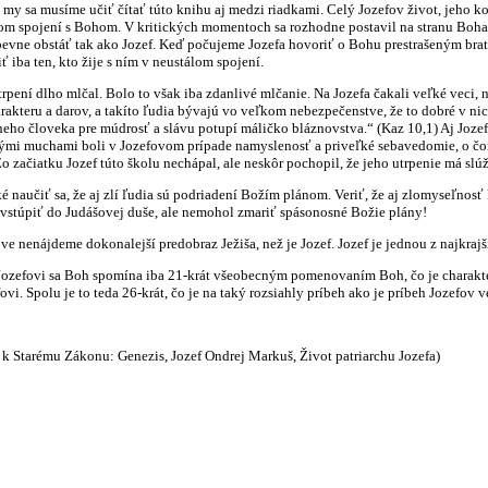
e my sa musíme učiť čítať túto knihu aj medzi riadkami. Celý Jozefov život, jeho k
om spojení s Bohom. V kritických momentoch sa rozhodne postavil na stranu Boha, i
vne obstáť tak ako Jozef. Keď počujeme Jozefa hovoriť o Bohu prestrašeným brato
iba ten, kto žije s ním v neustálom spojení.
lho mlčal. Bolo to však iba zdanlivé mlčanie. Na Jozefa čakali veľké veci, na k
kteru a darov, a takíto ľudia bývajú vo veľkom nebezpečenstve, že to dobré v ni
cneho človeka pre múdrosť a slávu potupí máličko bláznovstva.“ (Kaz 10,1) Aj Joze
ými muchami boli v Jozefovom prípade namyslenosť a priveľké sebavedomie, o čom n
Zo začiatku Jozef túto školu nechápal, ale neskôr pochopil, že jeho utrpenie má slúž
iť sa, že aj zlí ľudia sú podriadení Božím plánom. Veriť, že aj zlomyseľnosť ľ
vstúpiť do Judášovej duše, ale nemohol zmariť spásonosné Božie plány!
deme dokonalejší predobraz Ježiša, než je Jozef. Jozef je jednou z najkrajších 
vi sa Boh spomína iba 21-krát všeobecným pomenovaním Boh, čo je charakterist
i. Spolu je to teda 26-krát, čo je na taký rozsiahly príbeh ako je príbeh Jozefov 
 k Starému Zákonu: Genezis, Jozef Ondrej Markuš, Život patriarchu Jozefa)