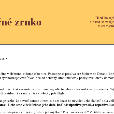
"Keď ho sejú
čné zrnko
ale keď sa zaseje
takže v jeh
BOH?
 v Hebrone, v dome jeho otca. Postupne sa presúva cez Sichem do Dotanu, kde sa
 symbolizuje vzďaľovanie sa od ochrany, ktorú mu vždy poskytoval otcov domov. 
h šiat znázorňuje postupnú degradáciu jeho spoločenského postavenia. Najskô
ilne strhnutá a s ňou stráca aj všetky privilégiá.
ťažké, že nevidí koniec utrpenia, a ani Jozef ho nevidel. Jeho úzkosť bola veľká
atovi. Lebo sme videli úzkosť jeho duše, keď nás úpenlivo prosil, a nepočúvali 
ašepkáva človeku: „Kdeže je tvoj Boh? Prečo nezakročil?“ V Biblii nemáme ani j