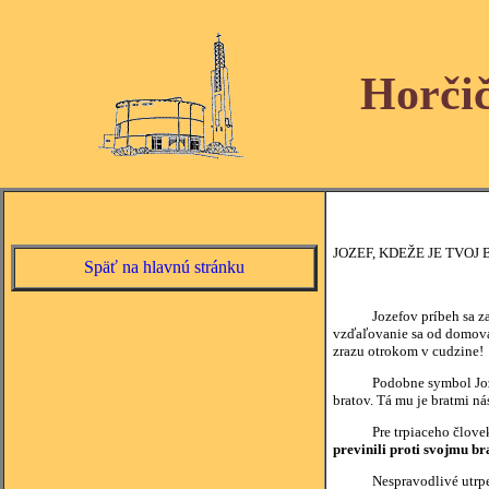
Horči
JOZEF, KDEŽE JE TVOJ 
Späť na hlavnú stránku
Jozefov príbeh sa začína
vzďaľovanie sa od domova
zrazu otrokom v cudzine!
Podobne symbol Jozefovýc
bratov. Tá mu je bratmi nás
Pre trpiaceho človeka je 
previnili proti svojmu br
Nespravodlivé utrpenie n